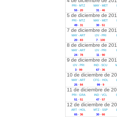
4 de diciembre de 20
PRI - MTZ
MAY - MET
55
-
20
31
-
46
5 de diciembre de 20
PRI - MTZ
MAY - MET
49
-
31
30
-
51
7 de diciembre de 20
MAY - ART
IJV - PRI
20
-
83
7
-
100
8 de diciembre de 20
MAY - ART
IJV - PRI
24
-
78
11
-
90
9 de diciembre de 20
IJV - PRI
IND - SCU
3
-
99
67
-
36
10 de diciembre de 2
MAY - ART
CFG - HOL
25
-
84
99
-
9
11 de diciembre de 2
PRI - GRA
IND - VCL
51
-
51
47
-
57
12 de diciembre de 2
ART - HOL
MTZ - SSP
65
-
36
30
-
66