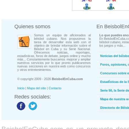
34
-
43
14
-
64
GTM
GRA
Quienes somos
En BeisbolE
Somos un equipo de aficionados al
Lo que puedes enco
béisbol cubano. Nos propusimos la
En BeisbolEnCuba.co
tarea de desarrollar esta web con el
béisbol cubano, estad
objetivo de brindar información sobre el
los juegos y más...
Béisbol en Cuba y su Serie Nacional.
Ofrecemos noticias, reportajes,
estadísticas, foros de debate, juegos online y mucho
Noticias del béisb
más... Constantemente buscamos mejorar y ampliar
nuestros servicios por lo que pronto publicaremos
Foros, opiniones, 
nuevas secciones en nuestra web como concursos
y otros entretenimientos.
Concursos sobre e
© copyright 2009 - 2026
BeisbolEnCuba.com
Estadísticas de la 
Inicio
|
Mapa del sitio
|
Contacto
Serie 50, la Serie d
Redes sociales:
Mapa de nuestra 
Directorio de Béi