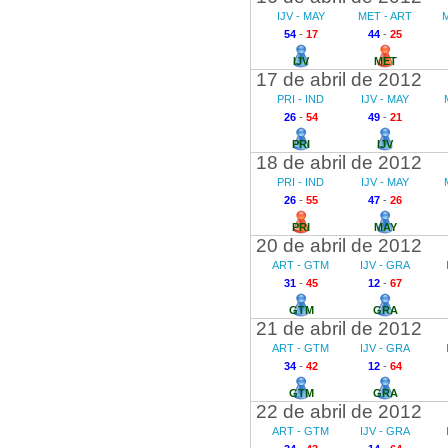
IJV - MAY
MET - ART
M
54
-
17
44
-
25
IJV
MET
17 de abril de 2012
PRI - IND
IJV - MAY
26
-
54
49
-
21
PRI
IJV
18 de abril de 2012
PRI - IND
IJV - MAY
26
-
55
47
-
26
PRI
MAY
20 de abril de 2012
ART - GTM
IJV - GRA
31
-
45
12
-
67
GTM
GRA
21 de abril de 2012
ART - GTM
IJV - GRA
34
-
42
12
-
64
GTM
GRA
22 de abril de 2012
ART - GTM
IJV - GRA