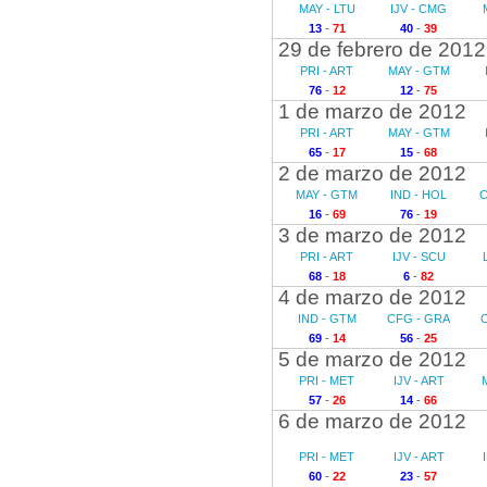
MAY - LTU
IJV - CMG
13
-
71
40
-
39
29 de febrero de 2012
PRI - ART
MAY - GTM
76
-
12
12
-
75
1 de marzo de 2012
PRI - ART
MAY - GTM
65
-
17
15
-
68
2 de marzo de 2012
MAY - GTM
IND - HOL
C
16
-
69
76
-
19
3 de marzo de 2012
PRI - ART
IJV - SCU
68
-
18
6
-
82
4 de marzo de 2012
IND - GTM
CFG - GRA
69
-
14
56
-
25
5 de marzo de 2012
PRI - MET
IJV - ART
57
-
26
14
-
66
6 de marzo de 2012
PRI - MET
IJV - ART
60
-
22
23
-
57