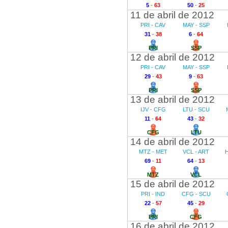
5
-
63
50
-
25
11 de abril de 2012
PRI - CAV
MAY - SSP
31
-
38
6
-
64
PRI
SSP
12 de abril de 2012
PRI - CAV
MAY - SSP
29
-
43
9
-
63
PRI
SSP
13 de abril de 2012
IJV - CFG
LTU - SCU
11
-
64
43
-
32
CFG
LTU
14 de abril de 2012
MTZ - MET
VCL - ART
69
-
11
64
-
13
MTZ
VCL
15 de abril de 2012
PRI - IND
CFG - SCU
22
-
57
45
-
29
PRI
CFG
16 de abril de 2012