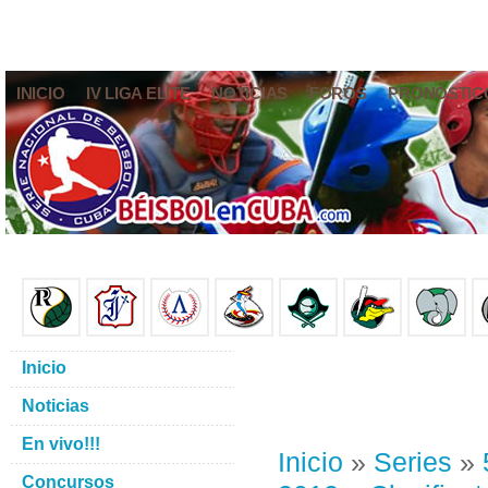
INICIO
IV LIGA ELITE
NOTICIAS
FOROS
PRONÓSTIC
Inicio
Noticias
En vivo!!!
Inicio
»
Series
»
Concursos