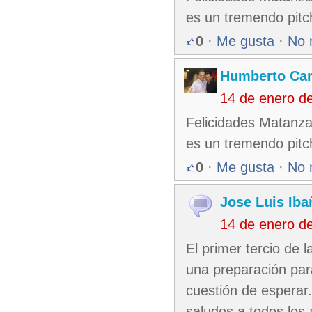
es un tremendo pitc
0
·
Me gusta
·
No 
Humberto Ca
14 de enero d
Felicidades Matanzas
es un tremendo pitc
0
·
Me gusta
·
No 
Jose Luis Iba
14 de enero d
El primer tercio de l
una preparación par
cuestión de esperar.
saludos a todos los 