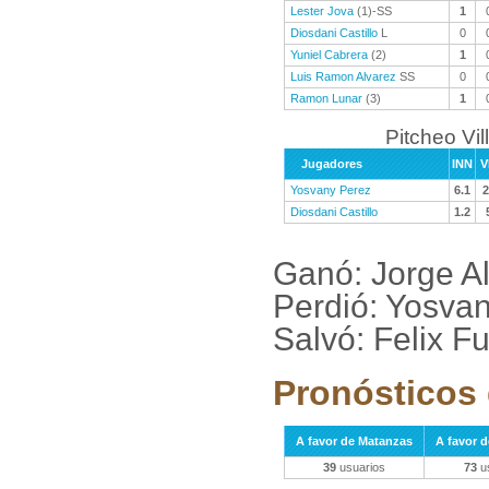
Lester Jova
(1)-SS
1
Diosdani Castillo
L
0
Yuniel Cabrera
(2)
1
Luis Ramon Alvarez
SS
0
Ramon Lunar
(3)
1
Pitcheo Vil
Jugadores
INN
V
Yosvany Perez
6.1
2
Diosdani Castillo
1.2
Ganó: Jorge A
Perdió: Yosvan
Salvó: Felix F
Pronósticos 
A favor de Matanzas
A favor d
39
usuarios
73
u