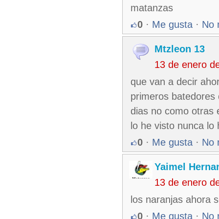
matanzas
0
·
Me gusta
·
No 
Mtzleon 13
13 de enero d
que van a decir aho
primeros batedores 
dias no como otras 
lo he visto nunca lo
0
·
Me gusta
·
No 
Yaimel Herna
13 de enero d
los naranjas ahora s
0
·
Me gusta
·
No 