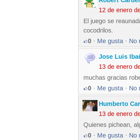
Robert Carde
12 de enero d
El juego se reaunad
cocodrilos.
0
·
Me gusta
·
No 
Jose Luis Iba
13 de enero d
muchas gracias robe
0
·
Me gusta
·
No 
Humberto Ca
13 de enero d
Quienes pichean, al
0
·
Me gusta
·
No 