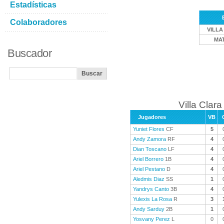
Estadísticas
Colaboradores
VILLA
MA
Buscador
Villa Clara
Jugadores
VB
Yuniet Flores
CF
5
Andy Zamora
RF
4
Dian Toscano
LF
4
Ariel Borrero
1B
4
Ariel Pestano
D
4
Aledmis Diaz
SS
1
Yandrys Canto
3B
4
Yulexis La Rosa
R
3
Andy Sarduy
2B
1
Yosvany Perez
L
0