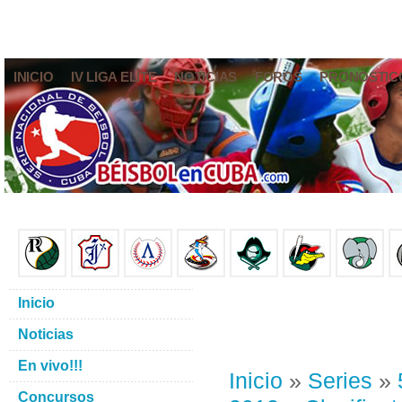
INICIO
IV LIGA ELITE
NOTICIAS
FOROS
PRONÓSTIC
Inicio
Noticias
En vivo!!!
Inicio
»
Series
»
Concursos