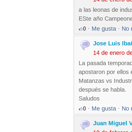
a las leonas de ind
ESte año Campeones
0
·
Me gusta
·
No 
Jose Luis Iba
14 de enero d
La pasada temporad
apostaron por ellos 
Matanzas vs Industri
después se habla.
Saludos
0
·
Me gusta
·
No 
Juan Miguel 