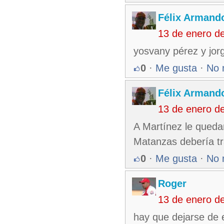
Félix Armando
13 de enero d
yosvany pérez y jor
0
·
Me gusta
·
No 
Félix Armando
13 de enero d
A Martínez le queda
Matanzas debería tr
0
·
Me gusta
·
No 
Roger
13 de enero d
hay que dejarse de e