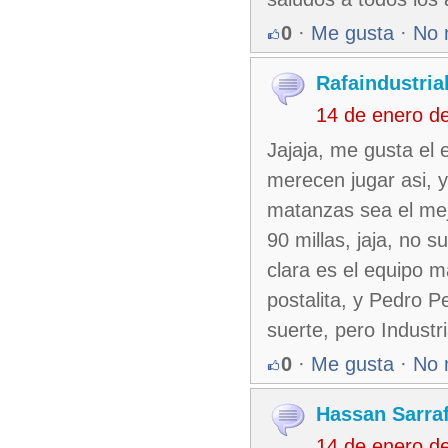
0
·
Me gusta
·
No 
Rafaindustria
14 de enero d
Jajaja, me gusta el 
merecen jugar asi, 
matanzas sea el me
90 millas, jaja, no 
clara es el equipo m
postalita, y Pedro Pe
suerte, pero Industr
0
·
Me gusta
·
No 
Hassan Sarraf
14 de enero d