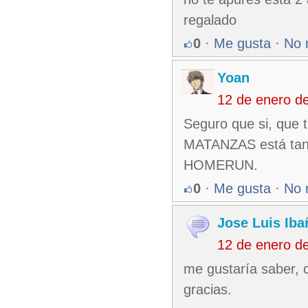
regalado
0
·
Me gusta
·
No 
Yoan
12 de enero d
Seguro que si, que 
MATANZAS está tan b
HOMERUN.
0
·
Me gusta
·
No 
Jose Luis Iba
12 de enero d
me gustaría saber, 
gracias.