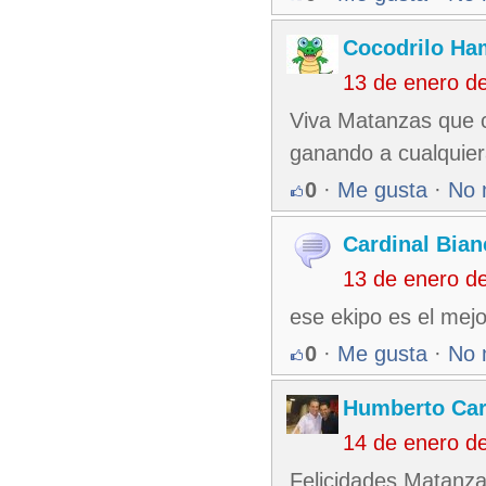
Cocodrilo Ha
13 de enero d
Viva Matanzas que cl
ganando a cualquiera
0
·
Me gusta
·
No 
Cardinal Bian
13 de enero d
ese ekipo es el me
0
·
Me gusta
·
No 
Humberto Ca
14 de enero d
Felicidades Matanzas