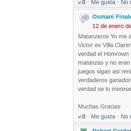
0
·
Me gusta
·
No 
Osmani Finale
12 de enero d
Matanzeros Yo me a
Victor es Villa Cla
verdad el Homrown f
matanzas y no eran 
juegos sigan asi ren
verdaderos ganador
verdad se lo meres
Muchas Gracias
0
·
Me gusta
·
No 