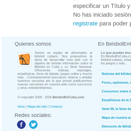
especificar un Título 
No has iniciado sesió
registrate
para poder 
Quienes somos
En BeisbolE
Somos un equipo de aficionados al
Lo que puedes enco
béisbol cubano. Nos propusimos la
En BeisbolEnCuba.co
tarea de desarrollar esta web con el
béisbol cubano, estad
objetivo de brindar información sobre el
los juegos y más...
Béisbol en Cuba y su Serie Nacional.
Ofrecemos noticias, reportajes,
estadísticas, foros de debate, juegos online y mucho
Noticias del béisb
más... Constantemente buscamos mejorar y ampliar
nuestros servicios por lo que pronto publicaremos
Foros, opiniones, 
nuevas secciones en nuestra web como concursos
y otros entretenimientos.
Concursos sobre e
© copyright 2009 - 2026
BeisbolEnCuba.com
Estadísticas de la 
Inicio
|
Mapa del sitio
|
Contacto
Serie 50, la Serie d
Redes sociales:
Mapa de nuestra 
Directorio de Béi