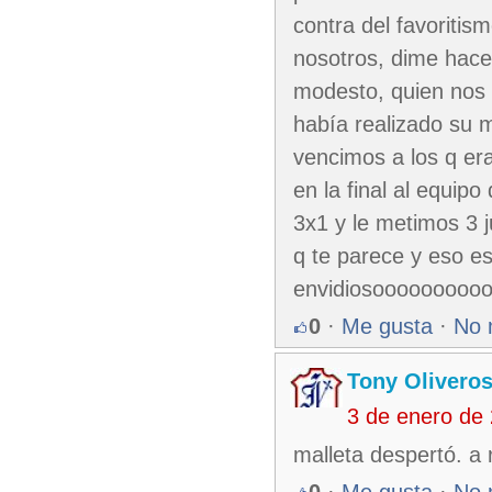
contra del favoritis
nosotros, dime hac
modesto, quien nos d
había realizado su m
vencimos a los q e
en la final al equip
3x1 y le metimos 3 
q te parece y eso es
envidiosooooooooooo
0
·
Me gusta
·
No 
Tony Olivero
3 de enero de
malleta despertó. a