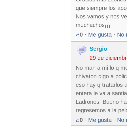
que siempre los apo
Nos vamos y nos vem
muchachos¡¡¡
0
·
Me gusta
·
No 
Sergio
29 de diciemb
No man a mi lo q me
chivaton digo a pol
eso hay q tratarlos 
entera le va a santia
Ladrones. Bueno hay
regresemos a la pel
0
·
Me gusta
·
No 