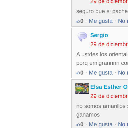
29 de diciemb
seguro que si pache
0
·
Me gusta
·
No 
Sergio
29 de diciemb
A ustdes los oriental
porq emigrannnn co
0
·
Me gusta
·
No 
Elsa Esther O
29 de diciemb
no somos amarillos
ganamos
0
·
Me gusta
·
No 