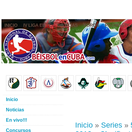
INICIO
IV LIGA ELITE
NOTICIAS
FOROS
PRONÓSTIC
Inicio
Noticias
En vivo!!!
Inicio
»
Series
»
Concursos