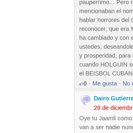
pauperrimo... Pero 
mencionaban el no
hablar horrores del 
reconocer, que era 
ha cambiado y con e
ustedes, deseandole
y prosperidad, par
cuando HOLGUIN se
el BEISBOL CUBANO!!
0
·
Me gusta
·
No 
Dairo Gutierr
29 de diciemb
Oye tu Jaamli como 
van a ser nadie nun