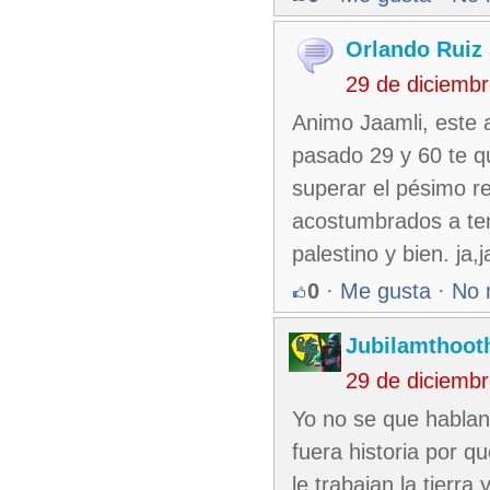
Orlando Ruiz 
29 de diciemb
Animo Jaamli, este a
pasado 29 y 60 te q
superar el pésimo r
acostumbrados a ten
palestino y bien. ja,j
0
·
Me gusta
·
No 
Jubilamthoot
29 de diciemb
Yo no se que hablan
fuera historia por q
le trabajan la tierr