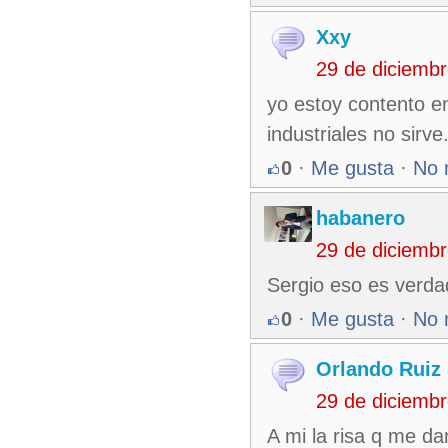
Xxy
29 de diciemb
yo estoy contento en
industriales no sirv
0
·
Me gusta
·
No 
habanero
29 de diciemb
Sergio eso es verdad
0
·
Me gusta
·
No 
Orlando Ruiz 
29 de diciemb
A mi la risa q me da