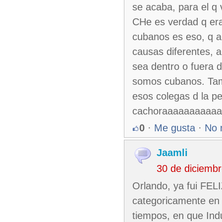
se acaba, para el q v
CHe es verdad q era
cubanos es eso, q a 
causas diferentes, a
sea dentro o fuera 
somos cubanos. Tambi
esos colegas d la p
cachoraaaaaaaaaaaaa
0
·
Me gusta
·
No 
Jaamli
30 de diciemb
Orlando, ya fui FEL
categoricamente en l
tiempos, en que Indu