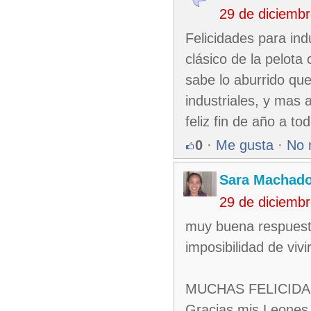
29 de diciemb
Felicidades para ind
clásico de la pelot
sabe lo aburrido que
industriales, y mas a
feliz fin de año a to
0
·
Me gusta
·
No 
Sara Machad
29 de diciemb
muy buena respuesta 
imposibilidad de vivi
MUCHAS FELICIDAD
Gracias mis Leones 