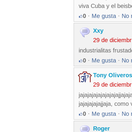
viva Cuba y el beis
0
·
Me gusta
·
No 
Xxy
29 de diciemb
industrialitas frustados
0
·
Me gusta
·
No 
Tony Olivero
29 de diciemb
jajajajajajajajajajjaja
jajajajajajjaja, como
0
·
Me gusta
·
No 
Roger