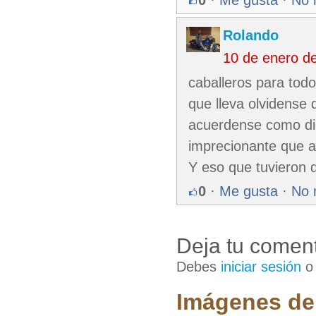
0
·
Me gusta
·
No 
Rolando
10 de enero d
caballeros para todos
que lleva olvidense 
acuerdense como dic
imprecionante que a
Y eso que tuvieron q
0
·
Me gusta
·
No 
Deja tu coment
Debes
iniciar sesión
Imágenes de 