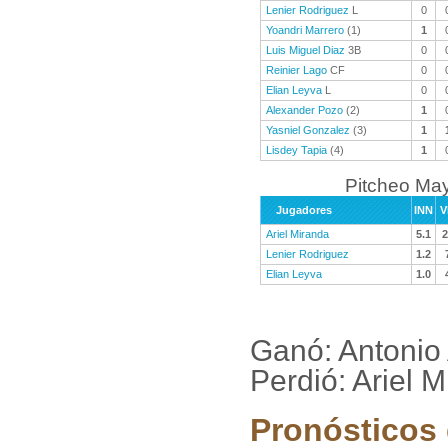
Lenier Rodriguez
L
0
Yoandri Marrero
(1)
1
Luis Miguel Diaz
3B
0
Reinier Lago
CF
0
Elian Leyva
L
0
Alexander Pozo
(2)
1
Yasniel Gonzalez
(3)
1
Lisdey Tapia
(4)
1
Pitcheo Ma
Jugadores
INN
V
Ariel Miranda
5.1
2
Lenier Rodriguez
1.2
Elian Leyva
1.0
Ganó: Antonio
Perdió: Ariel M
Pronósticos 