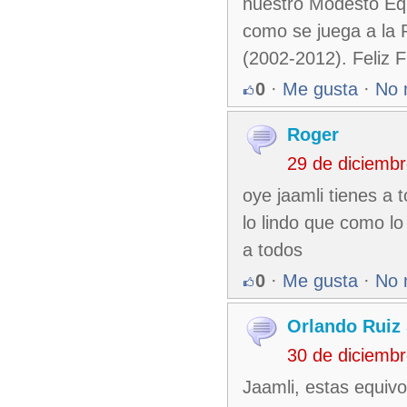
nuestro Modesto Eq
como se juega a la
(2002-2012). Feliz F
0
·
Me gusta
·
No 
Roger
29 de diciemb
oye jaamli tienes a 
lo lindo que como lo
a todos
0
·
Me gusta
·
No 
Orlando Ruiz 
30 de diciemb
Jaamli, estas equiv