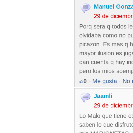
Manuel Gonza
29 de diciemb
Porq sera q todos l
olvidaba como no pue
picazon. Es mas q h
mayor ilusion es jug
dan cuenta q hay ind
pero los mios soe
0
·
Me gusta
·
No 
Jaamli
29 de diciemb
Lo Malo que tiene es
saben lo que disfruto