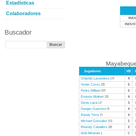
Estadísticas
Colaboradores
MAY
INDUS
Buscador
Mayabeque 
Jugadores
VB
Orlando Lavandera
CF
4
Yunier Corvo
2B
5
Pedro William
RF
5
Ernesto Molinet
1B
4
Denis Laza
LF
3
Danger Guerrero
R
4
Randy Terry
D
4
Michael Gonzalez
SS
2
Rhandy Caballero
3B
2
Ariel Miranda
L
0