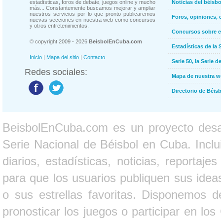
estadísticas, foros de debate, juegos online y mucho
Noticias del béisb
más... Constantemente buscamos mejorar y ampliar
nuestros servicios por lo que pronto publicaremos
Foros, opiniones, 
nuevas secciones en nuestra web como concursos
y otros entretenimientos.
Concursos sobre e
© copyright 2009 - 2026
BeisbolEnCuba.com
Estadísticas de la 
Inicio
|
Mapa del sitio
|
Contacto
Serie 50, la Serie d
Redes sociales:
Mapa de nuestra 
Directorio de Béi
BeisbolEnCuba.com es un proyecto desarr
Serie Nacional de Béisbol en Cuba. Inclui
diarios, estadísticas, noticias, report
para que los usuarios publiquen sus ideas
o sus estrellas favoritas. Disponemos d
pronosticar los juegos o participar en lo