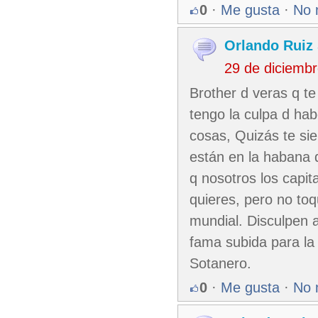
0
·
Me gusta
·
No 
Orlando Ruiz 
29 de diciemb
Brother d veras q te
tengo la culpa d ha
cosas, Quizás te sie
están en la habana 
q nosotros los capi
quieres, pero no to
mundial. Disculpen a
fama subida para la
Sotanero.
0
·
Me gusta
·
No 