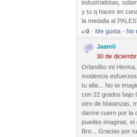
industrialistas, sola
y tu q haces en canad
la medalla al PALE
0
·
Me gusta
·
No 
Jaamli
30 de diciemb
Orlandito mi Herma, 
modestos esfuerzos"
tu alla... No te ima
con 22 grados bajo 0
otro de Matanzas, me
darme cuero por la d
puedes imaginar, el 
Bro... Gracias por 