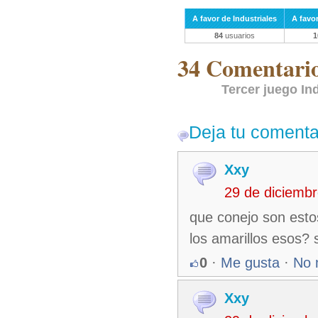
A favor de Industriales
A favo
84
usuarios
1
34 Comentarios
Tercer juego In
Deja tu comenta
Xxy
29 de diciemb
que conejo son esto
los amarillos esos? 
0
·
Me gusta
·
No 
Xxy