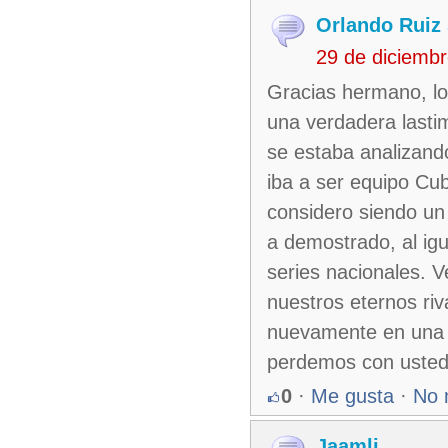
Orlando Ruiz 
29 de diciemb
Gracias hermano, lo
una verdadera lasti
se estaba analizand
iba a ser equipo Cu
considero siendo un 
a demostrado, al ig
series nacionales. V
nuestros eternos ri
nuevamente en una 
perdemos con ustede
0
·
Me gusta
·
No 
Jaamli