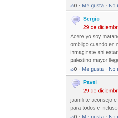
0
·
Me gusta
·
No 
Sergio
29 de diciemb
Acere yo soy matanc
ombligo cuando en re
inmaginate ahi estan
palestino mayor lle
0
·
Me gusta
·
No 
Pavel
29 de diciemb
jaamli te aconsejo e 
para todos e incluso
0
·
Me gusta
·
No 