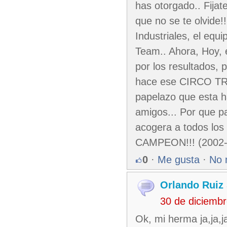
has otorgado.. Fijate
que no se te olvide
Industriales, el eq
Team.. Ahora, Hoy, e
por los resultados,
hace ese CIRCO TRO
papelazo que esta ha
amigos... Por que pa
acogera a todos los 
CAMPEON!!! (2002-
0
·
Me gusta
·
No 
Orlando Ruiz 
30 de diciemb
Ok, mi herma ja,ja,j