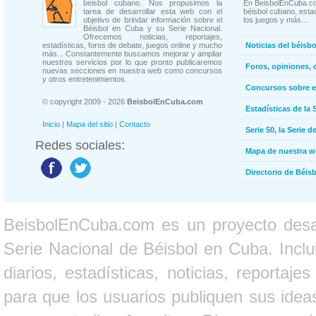
béisbol cubano. Nos propusimos la
En BeisbolEnCuba.co
tarea de desarrollar esta web con el
béisbol cubano, estad
objetivo de brindar información sobre el
los juegos y más...
Béisbol en Cuba y su Serie Nacional.
Ofrecemos noticias, reportajes,
estadísticas, foros de debate, juegos online y mucho
Noticias del béisb
más... Constantemente buscamos mejorar y ampliar
nuestros servicios por lo que pronto publicaremos
Foros, opiniones, 
nuevas secciones en nuestra web como concursos
y otros entretenimientos.
Concursos sobre e
© copyright 2009 - 2026
BeisbolEnCuba.com
Estadísticas de la 
Inicio
|
Mapa del sitio
|
Contacto
Serie 50, la Serie d
Redes sociales:
Mapa de nuestra 
Directorio de Béi
BeisbolEnCuba.com es un proyecto desarr
Serie Nacional de Béisbol en Cuba. Inclui
diarios, estadísticas, noticias, report
para que los usuarios publiquen sus ideas