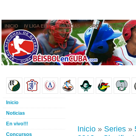
INICIO
IV LIGA ELITE
NOTICIAS
FOROS
PRONÓSTIC
Inicio
Noticias
En vivo!!!
Inicio
»
Series
»
Concursos