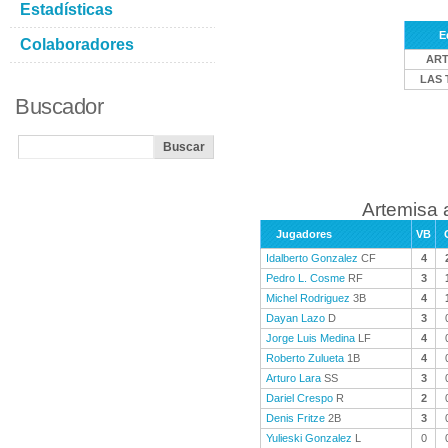
Estadísticas
E
Colaboradores
ART
LAS 
Buscador
Artemisa 
Jugadores
VB
Idalberto Gonzalez
CF
4
Pedro L. Cosme
RF
3
Michel Rodriguez
3B
4
Dayan Lazo
D
3
Jorge Luis Medina
LF
4
Roberto Zulueta
1B
4
Arturo Lara
SS
3
Dariel Crespo
R
2
Denis Fritze
2B
3
Yulieski Gonzalez
L
0