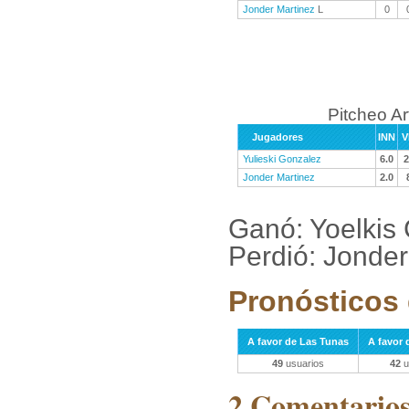
Jonder Martinez
L
0
Pitcheo A
Jugadores
INN
V
Yulieski Gonzalez
6.0
2
Jonder Martinez
2.0
Ganó: Yoelkis
Perdió: Jonder
Pronósticos 
A favor de Las Tunas
A favor 
49
usuarios
42
u
2 Comentarios 