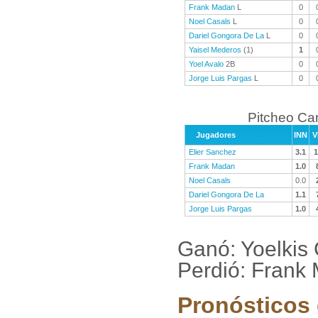
Frank Madan
L
0
Noel Casals
L
0
Dariel Gongora De La
L
0
Yaisel Mederos
(1)
1
Yoel Avalo
2B
0
Jorge Luis Pargas
L
0
Pitcheo C
Jugadores
INN
V
Elier Sanchez
3.1
1
Frank Madan
1.0
Noel Casals
0.0
Dariel Gongora De La
1.1
Jorge Luis Pargas
1.0
Ganó: Yoelkis
Perdió: Frank
Pronósticos 