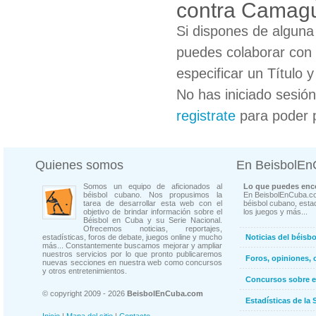
contra Camag
Si dispones de algun
puedes colaborar con 
especificar un Título 
No has iniciado sesió
registrate
para poder 
Quienes somos
En BeisbolE
Somos un equipo de aficionados al
Lo que puedes enco
béisbol cubano. Nos propusimos la
En BeisbolEnCuba.co
tarea de desarrollar esta web con el
béisbol cubano, estad
objetivo de brindar información sobre el
los juegos y más...
Béisbol en Cuba y su Serie Nacional.
Ofrecemos noticias, reportajes,
estadísticas, foros de debate, juegos online y mucho
Noticias del béisb
más... Constantemente buscamos mejorar y ampliar
nuestros servicios por lo que pronto publicaremos
Foros, opiniones, 
nuevas secciones en nuestra web como concursos
y otros entretenimientos.
Concursos sobre e
© copyright 2009 - 2026
BeisbolEnCuba.com
Estadísticas de la 