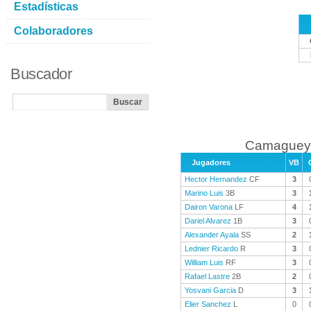
Estadísticas
Colaboradores
Buscador
Camaguey 
Jugadores
VB
Hector Hernandez
CF
3
Marino Luis
3B
3
Dairon Varona
LF
4
Dariel Alvarez
1B
3
Alexander Ayala
SS
2
Lednier Ricardo
R
3
William Luis
RF
3
Rafael Lastre
2B
2
Yosvani Garcia
D
3
Elier Sanchez
L
0