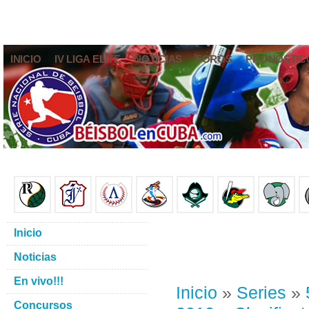
INICIO
IV LIGA ELITE
NOTICIAS
FOROS
PRONÓSTIC
Inicio
Noticias
En vivo!!!
Inicio
»
Series
»
Concursos