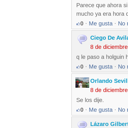
Parece que ahora si
mucho ya era hora 
0
·
Me gusta
·
No 
Ciego De Avil
8 de diciembr
q le paso a holguin 
0
·
Me gusta
·
No 
Orlando Sevil
8 de diciembr
Se los dije.
0
·
Me gusta
·
No 
Lázaro Gilber