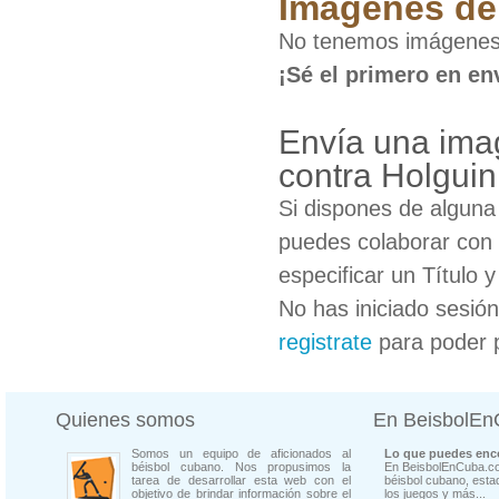
Imágenes de 
No tenemos imágenes 
¡Sé el primero en en
Envía una ima
contra Holguin
Si dispones de algun
puedes colaborar con 
especificar un Título 
No has iniciado sesió
registrate
para poder 
Quienes somos
En BeisbolE
Somos un equipo de aficionados al
Lo que puedes enco
béisbol cubano. Nos propusimos la
En BeisbolEnCuba.co
tarea de desarrollar esta web con el
béisbol cubano, estad
objetivo de brindar información sobre el
los juegos y más...