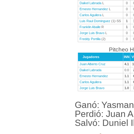
Daikel Labrada
L
0
Ernesto Hernandez
L
0
Carlos Aguilera
L
0
Luis Raul Dominguez
(1)-SS
1
Franklin Aballe
R
1
Jorge Luis Bravo
L
0
Freddy Portilla
(2)
0
Pitcheo H
Jugadores
INN
V
Juan Alberto Cruz
4.1
1
Daikel Labrada
0.0
Ernesto Hernandez
1.1
Carlos Aguilera
1.1
Jorge Luis Bravo
1.0
Ganó: Yasmany
Perdió: Juan A
Salvó: Duniel 