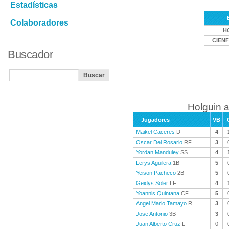
Estadísticas
Colaboradores
H
CIEN
Buscador
Holguin a
Jugadores
VB
Maikel Caceres
D
4
Oscar Del Rosario
RF
3
Yordan Manduley
SS
4
Lerys Aguilera
1B
5
Yeison Pacheco
2B
5
Geidys Soler
LF
4
Yoannis Quintana
CF
5
Angel Mario Tamayo
R
3
Jose Antonio
3B
3
Juan Alberto Cruz
L
0