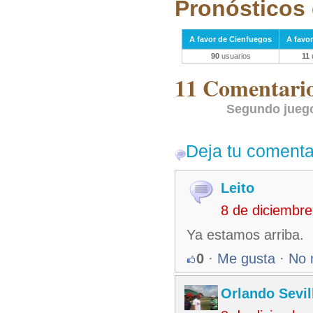
Pronósticos 
A favor de Cienfuegos
A favo
90
usuarios
11
11 Comentarios
Segundo juego
Deja tu comenta
Leito
8 de diciembr
Ya estamos arriba.
0
·
Me gusta
·
No 
Orlando Sevil