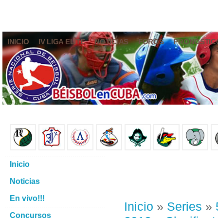
INICIO
IV LIGA ELITE
NOTICIAS
FOROS
PRONÓSTIC
Inicio
Noticias
En vivo!!!
Inicio
»
Series
»
Concursos