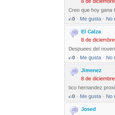
8 de diciembr
Creo que hoy gana 
0
·
Me gusta
·
No 
El Calza
8 de diciembr
Despuees del noveno
0
·
Me gusta
·
No 
Jimenez
8 de diciembr
tico hernandez prox
0
·
Me gusta
·
No 
Josed