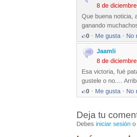
8 de diciembr
Que buena noticia, 
ganando muchachos
0
·
Me gusta
·
No 
Jaamli
8 de diciembr
Esa victoria, fué pa
gustele o no.... Arr
0
·
Me gusta
·
No 
Deja tu coment
Debes
iniciar sesión