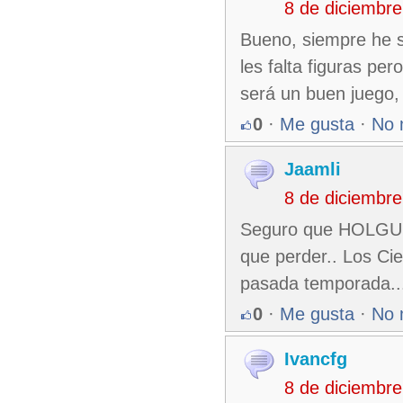
8 de diciembr
Bueno, siempre he s
les falta figuras pe
será un buen juego,
0
·
Me gusta
·
No 
Jaamli
8 de diciembr
Seguro que HOLGUIN
que perder.. Los Ci
pasada temporada..
0
·
Me gusta
·
No 
Ivancfg
8 de diciembr