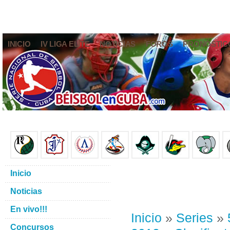
INICIO
IV LIGA ELITE
NOTICIAS
FOROS
PRONÓSTIC
Inicio
Noticias
En vivo!!!
Inicio
»
Series
»
Concursos