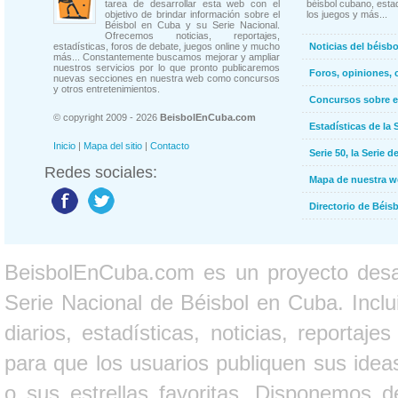
tarea de desarrollar esta web con el
béisbol cubano, estad
objetivo de brindar información sobre el
los juegos y más...
Béisbol en Cuba y su Serie Nacional.
Ofrecemos noticias, reportajes,
estadísticas, foros de debate, juegos online y mucho
Noticias del béisb
más... Constantemente buscamos mejorar y ampliar
nuestros servicios por lo que pronto publicaremos
Foros, opiniones, 
nuevas secciones en nuestra web como concursos
y otros entretenimientos.
Concursos sobre e
© copyright 2009 - 2026
BeisbolEnCuba.com
Estadísticas de la 
Inicio
|
Mapa del sitio
|
Contacto
Serie 50, la Serie d
Redes sociales:
Mapa de nuestra 
Directorio de Béi
BeisbolEnCuba.com es un proyecto desarr
Serie Nacional de Béisbol en Cuba. Inclui
diarios, estadísticas, noticias, report
para que los usuarios publiquen sus ideas
o sus estrellas favoritas. Disponemos d