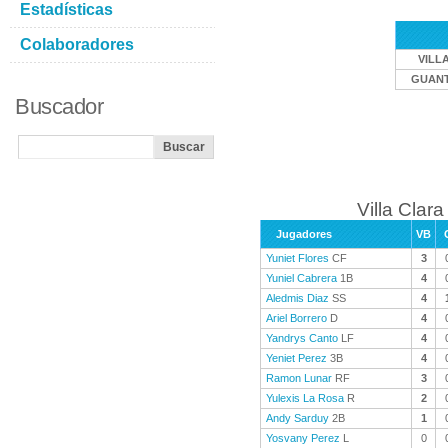
Estadísticas
Colaboradores
VILL
GUAN
Buscador
Villa Clara
Jugadores
VB
Yuniet Flores
CF
3
Yuniel Cabrera
1B
4
Aledmis Diaz
SS
4
Ariel Borrero
D
4
Yandrys Canto
LF
4
Yeniet Perez
3B
4
Ramon Lunar
RF
3
Yulexis La Rosa
R
2
Andy Sarduy
2B
1
Yosvany Perez
L
0