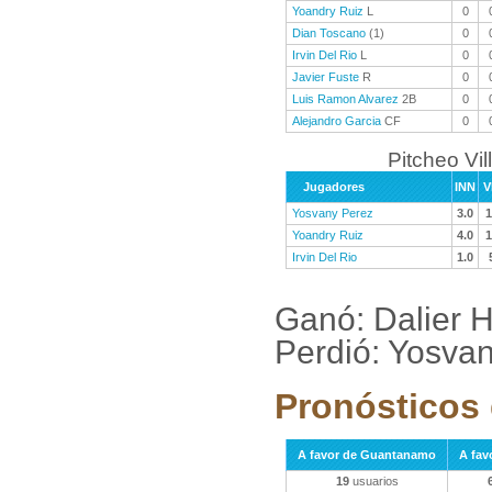
Yoandry Ruiz
L
0
Dian Toscano
(1)
0
Irvin Del Rio
L
0
Javier Fuste
R
0
Luis Ramon Alvarez
2B
0
Alejandro Garcia
CF
0
Pitcheo Vil
Jugadores
INN
V
Yosvany Perez
3.0
1
Yoandry Ruiz
4.0
1
Irvin Del Rio
1.0
Ganó: Dalier 
Perdió: Yosvan
Pronósticos 
A favor de Guantanamo
A favo
19
usuarios