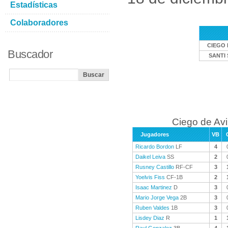
Estadísticas
Colaboradores
CIEGO 
Buscador
SANTI 
Ciego de Avi
Jugadores
VB
Ricardo Bordon
LF
4
Daikel Leiva
SS
2
Rusney Castillo
RF-CF
3
Yoelvis Fiss
CF-1B
2
Isaac Martinez
D
3
Mario Jorge Vega
2B
3
Ruben Valdes
1B
3
Lisdey Diaz
R
1