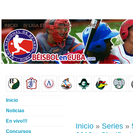
INICIO
IV LIGA ELITE
NOTICIAS
FOROS
PRONÓSTIC
Inicio
Noticias
En vivo!!!
Inicio
»
Series
»
Concursos