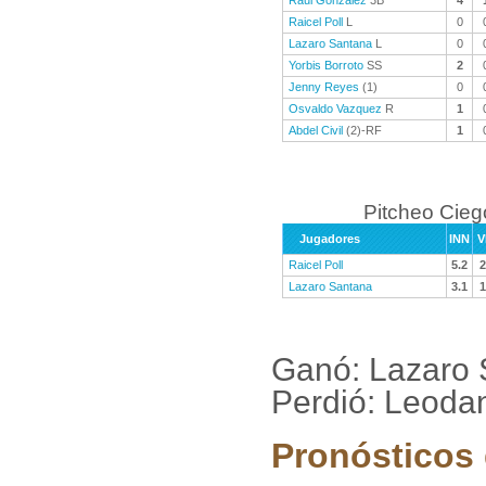
Raul Gonzalez
3B
4
Raicel Poll
L
0
Lazaro Santana
L
0
Yorbis Borroto
SS
2
Jenny Reyes
(1)
0
Osvaldo Vazquez
R
1
Abdel Civil
(2)-RF
1
Pitcheo Cieg
Jugadores
INN
V
Raicel Poll
5.2
2
Lazaro Santana
3.1
1
Ganó: Lazaro
Perdió: Leoda
Pronósticos 