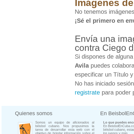
Imágenes de 
No tenemos imágenes d
¡Sé el primero en en
Envía una imag
contra Ciego d
Si dispones de algun
Avila
puedes colaborar
especificar un Título 
No has iniciado sesió
registrate
para poder 
Quienes somos
En BeisbolE
Somos un equipo de aficionados al
Lo que puedes enco
béisbol cubano. Nos propusimos la
En BeisbolEnCuba.co
tarea de desarrollar esta web con el
béisbol cubano, estad
objetivo de brindar información sobre el
los juegos y más...