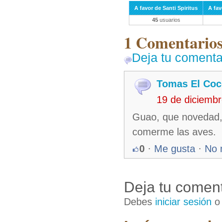
A favor de Santi Spiritus
A fav
45
usuarios
1 Comentarios 
Deja tu comenta
Tomas El Coc
19 de diciemb
Guao, que novedad, 
comerme las aves.
0
·
Me gusta
·
No 
Deja tu coment
Debes
iniciar sesión