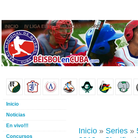
INICIO
IV LIGA ELITE
NOTICIAS
FOROS
PRONÓSTIC
Inicio
Noticias
En vivo!!!
Inicio
»
Series
»
Concursos