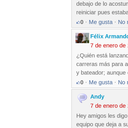
debajo de lo acostu
reiniciar pues esta
0
·
Me gusta
·
No 
Félix Armando
7 de enero de
¿Quién está lanzand
carreras más para 
y bateador; aunque 
0
·
Me gusta
·
No 
Andy
7 de enero de
Hey amigos les digo
equipo que deja a su