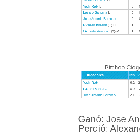
Yorbis Borroto
SS
3
Yadir Rabi
L
0
Lazaro Santana
L
0
Jose Antonio Barroso
L
0
Ricardo Bordon
(1)-LF
1
Osvaldo Vazquez
(2)-R
1
Pitcheo Cieg
Jugadores
INN
V
Yadir Rabi
6.2
2
Lazaro Santana
0.0
Jose Antonio Barroso
2.1
Ganó: Jose An
Perdió: Alexa