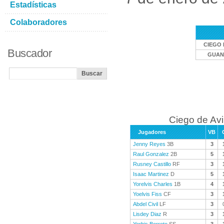
Estadísticas
Colaboradores
CIEGO 
Buscador
GUAN
Ciego de Avi
Jugadores
VB
Jenny Reyes
3B
3
Raul Gonzalez
2B
5
Rusney Castillo
RF
3
Isaac Martinez
D
5
Yorelvis Charles
1B
4
Yoelvis Fiss
CF
3
Abdel Civil
LF
3
Lisdey Diaz
R
3