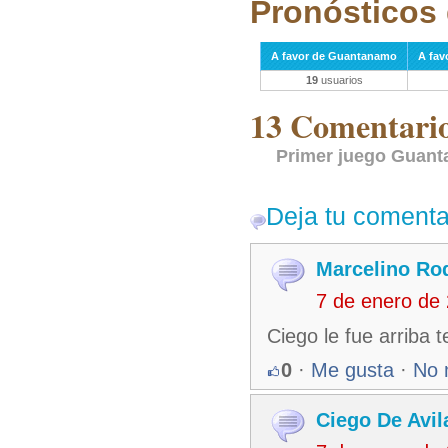
Pronósticos 
A favor de Guantanamo
A fav
19
usuarios
13 Comentarios
Primer juego Guant
Deja tu comenta
Marcelino Ro
7 de enero de
Ciego le fue arriba
0
·
Me gusta
·
No 
Ciego De Avil