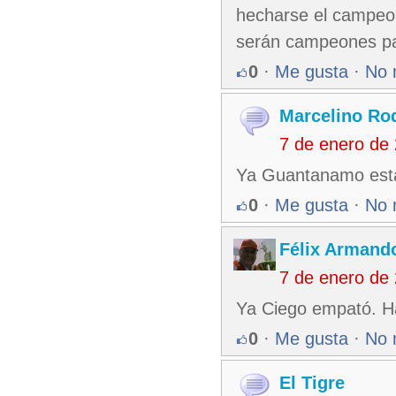
hecharse el campeon
serán campeones para
0
·
Me gusta
·
No 
Marcelino Ro
7 de enero de
Ya Guantanamo esta
0
·
Me gusta
·
No 
Félix Armando
7 de enero de
Ya Ciego empató. H
0
·
Me gusta
·
No 
El Tigre