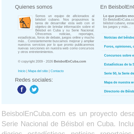
Quienes somos
En BeisbolE
Somos un equipo de aficionados al
Lo que puedes enco
béisbol cubano. Nos propusimos la
En BeisbolEnCuba.co
tarea de desarrollar esta web con el
béisbol cubano, estad
objetivo de brindar información sobre el
los juegos y más...
Béisbol en Cuba y su Serie Nacional.
Ofrecemos noticias, reportajes,
estadísticas, foros de debate, juegos online y mucho
Noticias del béisb
más... Constantemente buscamos mejorar y ampliar
nuestros servicios por lo que pronto publicaremos
Foros, opiniones, 
nuevas secciones en nuestra web como concursos
y otros entretenimientos.
Concursos sobre e
© copyright 2009 - 2026
BeisbolEnCuba.com
Estadísticas de la 
Inicio
|
Mapa del sitio
|
Contacto
Serie 50, la Serie d
Redes sociales:
Mapa de nuestra 
Directorio de Béi
BeisbolEnCuba.com es un proyecto desarr
Serie Nacional de Béisbol en Cuba. Inclui
diarios, estadísticas, noticias, report