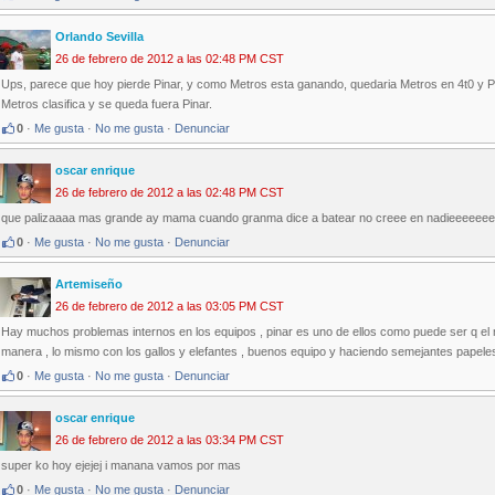
Orlando Sevilla
26 de febrero de 2012 a las 02:48 PM CST
Ups, parece que hoy pierde Pinar, y como Metros esta ganando, quedaria Metros en 4t0 y Pin
Metros clasifica y se queda fuera Pinar.
0
·
Me gusta
·
No me gusta
·
Denunciar
oscar enrique
26 de febrero de 2012 a las 02:48 PM CST
que palizaaaa mas grande ay mama cuando granma dice a batear no creee en nadieee
0
·
Me gusta
·
No me gusta
·
Denunciar
Artemiseño
26 de febrero de 2012 a las 03:05 PM CST
Hay muchos problemas internos en los equipos , pinar es uno de ellos como puede ser q el 
manera , lo mismo con los gallos y elefantes , buenos equipo y haciendo semejantes papele
0
·
Me gusta
·
No me gusta
·
Denunciar
oscar enrique
26 de febrero de 2012 a las 03:34 PM CST
super ko hoy ejejej i manana vamos por mas
0
·
Me gusta
·
No me gusta
·
Denunciar