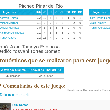
Pitcheo Pinar del Rio
Jugadores
INN
VB
H
C
CL
SO
BB
DB
Jugadores
Yosvani Torres
2.2
15
8
8
8
1
0
1
Ciro Silvino Lice
Michel Martinez
0.1
3
2
2
2
0
2
0
Alain Tamayo
Disdiel Martinez
0.0
3
3
3
3
0
0
0
Yanier Gonzalez
Yaifredo Dominguez
0.1
4
3
3
3
0
0
0
Irandy Castro
2.2
12
4
0
0
0
1
0
anó: Alain Tamayo Espinosa
erdió: Yosvani Torres Gomez
ronósticos que se realizaron para este jueg
A favor de Granma
A favor de Pinar del Rio
39
usuarios
37
usuarios
7 Comentarios de este juego:
Quinto juego Granma contra Pinar d
Deja tu comentario
Felix Ramos
26 de febrero de 2012 a las 01:26 PM CST