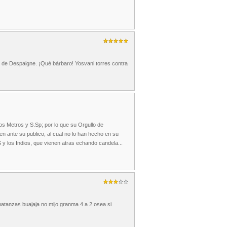
r de Despaigne. ¡Qué bárbaro! Yosvani torres contra
los Metros y S.Sp; por lo que su Orgullo de
 ante su publico, al cual no lo han hecho en su
 los Indios, que vienen atras echando candela...
 matanzas buajaja no mijo granma 4 a 2 osea si