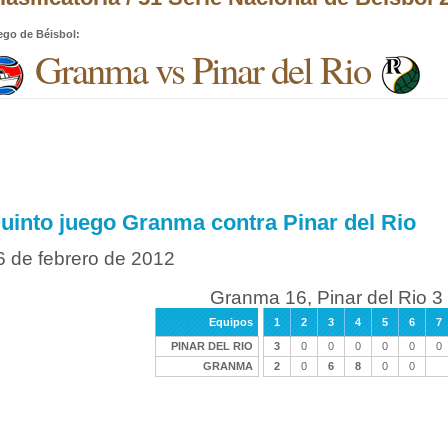
ego de Béisbol
:
Granma vs Pinar del Rio
uinto juego Granma contra Pinar del Rio
6 de febrero de 2012
Granma 16, Pinar del Rio 3
Equipos
1
2
3
4
5
6
7
PINAR DEL RIO
3
0
0
0
0
0
0
GRANMA
2
0
6
8
0
0