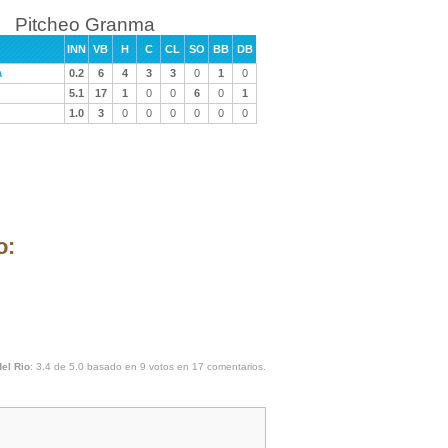
Pitcheo Granma
INN
VB
H
C
CL
SO
BB
DB
a
0.2
6
4
3
3
0
1
0
5.1
17
1
0
0
6
0
1
1.0
3
0
0
0
0
0
0
o:
el Rio
:
3.4
de
5.0
basado en
9
votos en
17
comentarios.