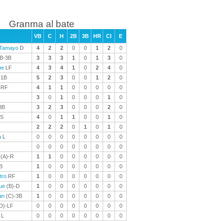
Granma al bate
VB
C
H
2B
3B
HR
CI
E
 Tamayo
D
4
2
2
0
0
1
2
0
B-3B
3
3
3
1
0
1
3
0
ne
LF
4
3
4
1
0
2
4
0
1B
5
2
3
0
0
1
2
0
RF
4
1
1
0
0
0
0
0
3
0
1
0
0
0
1
0
3B
3
2
3
0
0
0
2
0
S
4
0
1
1
0
0
1
0
2
2
2
0
1
0
1
0
a
L
0
0
0
0
0
0
0
0
0
0
0
0
0
0
0
0
(A)-R
1
1
0
0
0
0
0
0
B
1
0
0
0
0
0
0
0
tro
RF
1
0
0
0
0
0
0
0
ue
(B)-D
1
0
0
0
0
0
0
0
an
(C)-3B
1
0
0
0
0
0
0
0
D)-LF
0
0
0
0
0
0
0
0
L
0
0
0
0
0
0
0
0