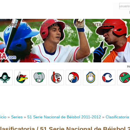
usuario
FOROS
PRONÓSTICOS
EN VIVO
CONTACTO
H
icio
»
Series
»
51 Serie Nacional de Béisbol 2011-2012
»
Clasificatoria
lasificatoria / 51 Serie Nacional de Béisbol