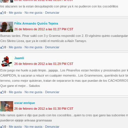
los alazanes se la estan desquitaqndo con pinar ya k no pudieron con los cocodrilitos
0
·
Me gusta
·
No me gusta
·
Denunciar
Félix Armando Quirós Tejeira
26 de febrero de 2012 a las 01:27 PM CST
Buenas tardes. Pinar saltó con 3 y Granma respondió con 2. El vigésimo quinto cuadangula
Ciro Silvino Licea, que ya le cedió el montículo a Alaín Tamayo.
0
·
Me gusta
·
No me gusta
·
Denunciar
Jaamli
26 de febrero de 2012 a las 01:29 PM CST
Este juego me huele a palo limpio.. jajajaja.. Los Pinareños estan heridos y presionados por 
CAMPEON, lo sacaran a relucir en cualquier momento.. Los Granmenses, queriéndo lucir bien
terreno, como mejor quisieran, tratan de separarse lo mas que puedan de los CACHORROS y
Que gane el mejor... Saludos
0
·
Me gusta
·
No me gusta
·
Denunciar
oscar enrique
26 de febrero de 2012 a las 01:30 PM CST
felix ramos quien e dijo que pudo con los cocodrilos...quien tu cres que gano laa subceriee
puedieron ejejeje ariivaaa granmaaaa
0
·
Me gusta
·
No me gusta
·
Denunciar