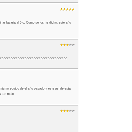
ar bajaria al 6to. Como se los he dicho, este año
eeeeeeeeeeeeeeeeeeeeeeeeeeeeeeeeeeeeeeeeee
mismo equipo de el año pasado y este asi de esta
s tan malo