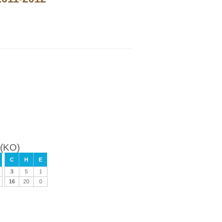
 (KO)
C
H
E
3
5
1
16
20
0