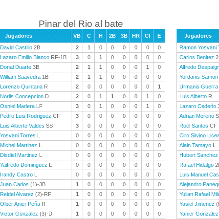
Pinar del Rio al bate
Jugadores
VB
C
H
2B
3B
HR
CI
E
Jugadores
David Castillo
2B
2
1
0
0
0
0
0
0
Ramon Yosvani
Lazaro Emilio Blanco
RF-1B
3
0
1
0
0
0
0
0
Carlos Benitez
2
Donal Duarte
3B
2
1
1
0
0
0
1
0
Alfredo Despaig
William Saavedra
1B
2
1
1
0
0
0
0
0
Yordanis Samon
Lorenzo Quintana
R
2
0
0
0
0
0
0
1
Urmanis Guerra
Norlis Concepcion
D
2
0
1
1
0
0
1
0
Luis Alberto
R
Osniel Madera
LF
3
0
1
0
0
0
1
0
Lazaro Cedeño
Pedro Luis Rodriguez
CF
3
0
0
0
0
0
0
0
Adrian Moreno
S
Luis Alberto Valdes
SS
3
0
0
0
0
0
0
0
Roel Santos
CF
Yosvani Torres
L
0
0
0
0
0
0
0
0
Ciro Silvino Lice
Michel Martinez
L
0
0
0
0
0
0
0
0
Alain Tamayo
L
Disdiel Martinez
L
0
0
0
0
0
0
0
0
Hubert Sanchez
Yaifredo Dominguez
L
0
0
0
0
0
0
0
0
Rafael Hidalgo
2
Irandy Castro
L
0
0
0
0
0
0
0
0
Luis Manuel Cas
Juan Carlos
(1)-3B
1
0
0
0
0
0
0
0
Alejandro Paneq
Reidel Alvarez
(2)-RF
1
0
0
0
0
0
0
0
Yulian Rafael Mil
Olber Anier Peña
R
1
0
0
0
0
0
0
0
Yasiel Jimenez
(
Victor Gonzalez
(3)-D
1
0
0
0
0
0
0
0
Yanier Gonzalez