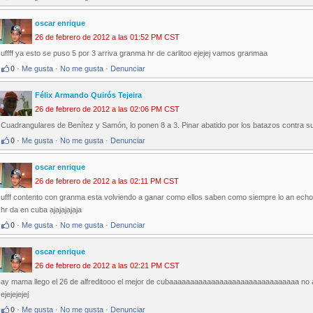
oscar enrique
26 de febrero de 2012 a las 01:52 PM CST
uffff ya esto se puso 5 por 3 arriva granma hr de carlitoo ejejej vamos granmaa
0
·
Me gusta
·
No me gusta
·
Denunciar
Félix Armando Quirós Tejeira
26 de febrero de 2012 a las 02:06 PM CST
Cuadrangulares de Benítez y Samón, lo ponen 8 a 3. Pinar abatido por los batazos contra su c
0
·
Me gusta
·
No me gusta
·
Denunciar
oscar enrique
26 de febrero de 2012 a las 02:11 PM CST
ufff contento con granma esta volviendo a ganar como ellos saben como siempre lo an ech
hr da en cuba ajajajajaja
0
·
Me gusta
·
No me gusta
·
Denunciar
oscar enrique
26 de febrero de 2012 a las 02:21 PM CST
ay mama llego el 26 de alfreditooo el mejor de cubaaaaaaaaaaaaaaaaaaaaaaaaaaaaaaa no a
ejejejejej
0
·
Me gusta
·
No me gusta
·
Denunciar