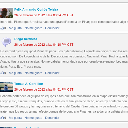
Félix Armando Quirós Tejeira
26 de febrero de 2012 a las 03:34 PM CST
Increíble. Pienso que Urquiola hace una gran diferencia en Pinar; pero tiene que haber algo
0
·
Me gusta
·
No me gusta
·
Denunciar
Diego herdoiza
26 de febrero de 2012 a las 04:10 PM CST
De verdad q ese equipo d Pinar da pena. Los q decidieron q Urquiola no dirigiera son los re
cuba no son. De Urquiola sino de la. Decepcionante comision. Nacional. Pinar. Podria qdar f
Acaba. Hasta que se acaba. No me cabela menor duda que por orgullo ese equipo. Levantara
tiene. Para. Eso. Y para mas.
0
·
Me gusta
·
No me gusta
·
Denunciar
Tomas A. Corbillon
26 de febrero de 2012 a las 04:51 PM CST
Granma pertenece al grupito de equipos esos que son monstruos en la etapa clasificatoria y 
Ciego y etc, asi que tranquilos, cuando vale es al final ya lo he dicho, no estoy contento c
le quedan 36 juegos y la mayoria en su terreno del Capitan San Luis, ah y pa orlando y com
traten que los rezos tengan efecto porque de lo contrario Pinar les va a dar una galleta sin m
0
·
Me gusta
·
No me gusta
·
Denunciar