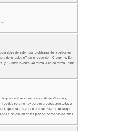
 más.
sponsables de esto.. Los problemas de la pelota en
uera delos pplay off, pero recuerden. Q esto no. Se.
, y. Cuando levante, se forma lo ue se forma. Pinar
despues no hacen nada al igual que Villa clara,
on mi equipo pero no hay porque preocuparse todavia
pañia que estan rezando porque Pinar no clasifique,
anos si se cuelan en los play off. Vamo alla los mios