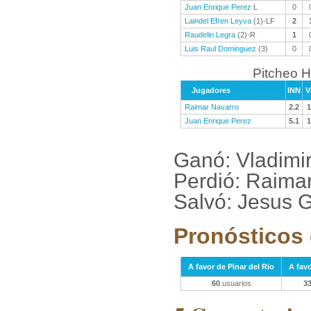
Juan Enrique Perez
L
0
Laindel Efren Leyva
(1)-LF
2
Raudelin Legra
(2)-R
1
Luis Raul Dominguez
(3)
0
Pitcheo H
Jugadores
INN
V
Raimar Navarro
2.2
1
Juan Enrique Perez
5.1
1
Ganó: Vladimi
Perdió: Raima
Salvó: Jesus 
Pronósticos 
A favor de Pinar del Rio
A fav
60
usuarios
3