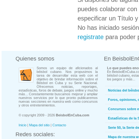
puedes colaborar con 
especificar un Título 
No has iniciado sesió
registrate
para poder 
Quienes somos
En BeisbolE
Somos un equipo de aficionados al
Lo que puedes enco
béisbol cubano. Nos propusimos la
En BeisbolEnCuba.co
tarea de desarrollar esta web con el
béisbol cubano, estad
objetivo de brindar información sobre el
los juegos y más...
Béisbol en Cuba y su Serie Nacional.
Ofrecemos noticias, reportajes,
estadísticas, foros de debate, juegos online y mucho
Noticias del béisb
más... Constantemente buscamos mejorar y ampliar
nuestros servicios por lo que pronto publicaremos
Foros, opiniones, 
nuevas secciones en nuestra web como concursos
y otros entretenimientos.
Concursos sobre e
© copyright 2009 - 2026
BeisbolEnCuba.com
Estadísticas de la 
Inicio
|
Mapa del sitio
|
Contacto
Serie 50, la Serie d
Redes sociales:
Mapa de nuestra 