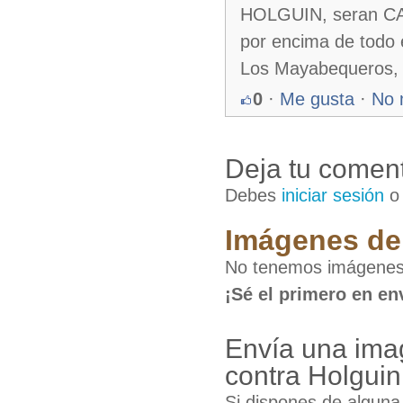
HOLGUIN, seran CA
por encima de todo 
Los Mayabequeros, lo
0
·
Me gusta
·
No 
Deja tu coment
Debes
iniciar sesión
Imágenes de 
No tenemos imágenes 
¡Sé el primero en en
Envía una ima
contra Holguin
Si dispones de algun