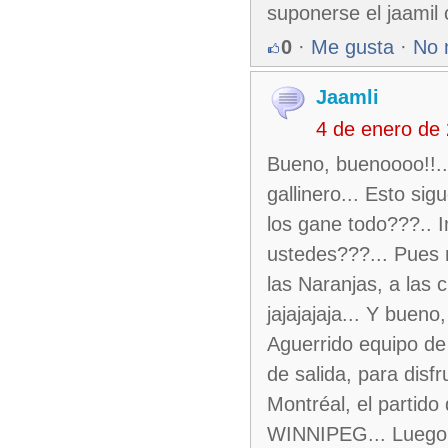
suponerse el jaamil 
0
·
Me gusta
·
No 
Jaamli
4 de enero de
Bueno, buenoooo!!..
gallinero... Esto si
los gane todo???.. I
ustedes???... Pues 
las Naranjas, a las 
jajajajaja... Y buen
Aguerrido equipo d
de salida, para disf
Montréal, el partid
WINNIPEG... Luego 