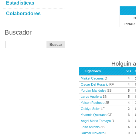
Estadísticas
Colaboradores
H
PINAR 
Buscador
Holguin a
Jugadores
VB
Maikel Caceres
D
4
Oscar Del Rosario
RF
4
Yordan Manduley
SS
5
Lerys Aguilera
1B
5
Yeison Pacheco
2B
4
Geidys Soler
LF
2
Yoannis Quintana
CF
3
Angel Mario Tamayo
R
3
Jose Antonio
3B
4
Raimar Navarro
L
0