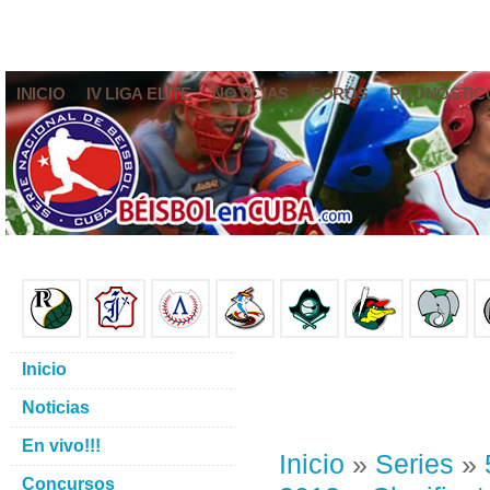
INICIO
IV LIGA ELITE
NOTICIAS
FOROS
PRONÓSTIC
Inicio
Noticias
En vivo!!!
Inicio
»
Series
»
Concursos