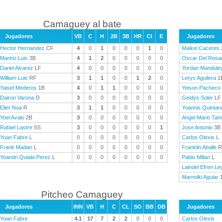
Camaguey al bate
Jugadores
VB
C
H
2B
3B
HR
CI
E
Jugadores
Hector Hernandez
CF
4
0
1
0
0
0
1
0
Maikel Caceres
Marino Luis
3B
4
1
2
0
0
0
0
0
Oscar Del Rosar
Dariel Alvarez
LF
4
0
0
0
0
0
0
0
Yordan Mandule
William Luis
RF
3
1
1
0
0
1
2
0
Lerys Aguilera
1
Yaisel Mederos
1B
4
0
1
1
0
0
0
0
Yeison Pacheco
Dairon Varona
D
3
0
0
0
0
0
0
0
Geidys Soler
LF
Elier Noa
R
3
1
1
0
0
0
0
0
Yoannis Quintan
Yoel Avalo
2B
3
0
0
0
0
0
0
0
Angel Mario Ta
Rafael Lastre
SS
3
0
0
0
0
0
0
1
Jose Antonio
3B
Yoan Fabre
L
0
0
0
0
0
0
0
0
Carlos Olexis
L
Frank Madan
L
0
0
0
0
0
0
0
0
Franklin Aballe
R
Yoandri Quiala Perez
L
0
0
0
0
0
0
0
0
Pablo Millan
L
Laindel Efren Le
Marnolki Aguiar
Pitcheo Camaguey
Jugadores
INN
VB
H
C
CL
SO
BB
DB
Jugadores
Yoan Fabre
4.1
17
7
2
2
0
0
0
Carlos Olexis