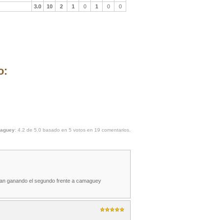
3.0
10
2
1
0
1
0
0
o:
maguey
:
4.2
de
5.0
basado en
5
votos en
19
comentarios.
estan ganando el segundo frente a camaguey