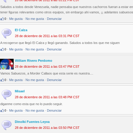
28 de diciembre de 2011 a las 03:22 PM CST
Saludos a todos desde Venezuela, nadie pensaba que nuestros cachorros fueran a estar 
tener figuras relevantes como otros equipos, sin embargo ahi vamos, ¡¡ adelantes sabuesos 
0
·
Me gusta
·
No me gusta
·
Denunciar
El Calza
28 de diciembre de 2011 a las 03:31 PM CST
A recogerse que llegó El Calza y llegó ganando. Saludos a todos los que me siguen
0
·
Me gusta
·
No me gusta
·
Denunciar
William Rivero Perdomo
28 de diciembre de 2011 a las 03:47 PM CST
Vamos Sabuezos, a Morder Callaos que esta serie es nuestra....
0
·
Me gusta
·
No me gusta
·
Denunciar
Misael
28 de diciembre de 2011 a las 03:48 PM CST
diganme como esta que no lo puedo seguir.
0
·
Me gusta
·
No me gusta
·
Denunciar
Dinolki Fuentes Leyva
28 de diciembre de 2011 a las 03:50 PM CST