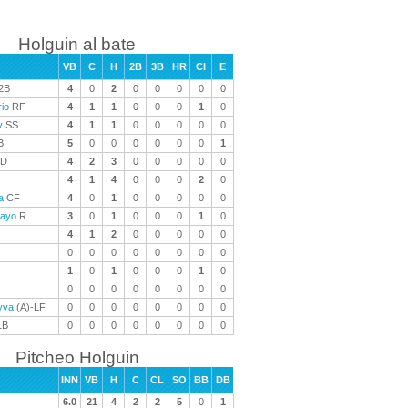
Holguin al bate
VB
C
H
2B
3B
HR
CI
E
2B
4
0
2
0
0
0
0
0
io
RF
4
1
1
0
0
0
1
0
y
SS
4
1
1
0
0
0
0
0
B
5
0
0
0
0
0
0
1
D
4
2
3
0
0
0
0
0
4
1
4
0
0
0
2
0
a
CF
4
0
1
0
0
0
0
0
mayo
R
3
0
1
0
0
0
1
0
4
1
2
0
0
0
0
0
0
0
0
0
0
0
0
0
1
0
1
0
0
0
1
0
0
0
0
0
0
0
0
0
yva
(A)-LF
0
0
0
0
0
0
0
0
1B
0
0
0
0
0
0
0
0
Pitcheo Holguin
INN
VB
H
C
CL
SO
BB
DB
6.0
21
4
2
2
5
0
1