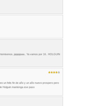
emisenos..jajajajaaa.. Ya vamos por 16.. HOLGUIN
eceo un felis fin de año y un año nuevo prospero pero
 de Holguin mantenga ese paso