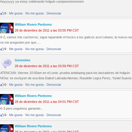
heyyyyyy ya estoy celebrando holguin campeonnnnnnnnn
0
·
Me gusta
·
No me gusta
·
Denunciar
William Rivero Perdomo
28 de diciembre de 2011 a las 03:55 PM CST
6-2, vamos mis cachorros, sigue tapandole el hocico a los gaticos azul cubano, la nueva ra
no me pregunten por que.....
0
·
Me gusta
·
No me gusta
·
Denunciar
Geronimo
28 de diciembre de 2011 a las 03:59 PM CST
ATENCIóN: Viernes 10:00am en el Lenin..prueba antidoping para los lanzadores de holguín
NOta: se excluyen de esa lista Daikel Labrada Aleman, Raudelin Legra Perez, Yuniel Suarez 
0
·
Me gusta
·
No me gusta
·
Denunciar
William Rivero Perdomo
28 de diciembre de 2011 a las 04:01 PM CST
6-3 pero seguimos ganando...
0
·
Me gusta
·
No me gusta
·
Denunciar
William Rivero Perdomo