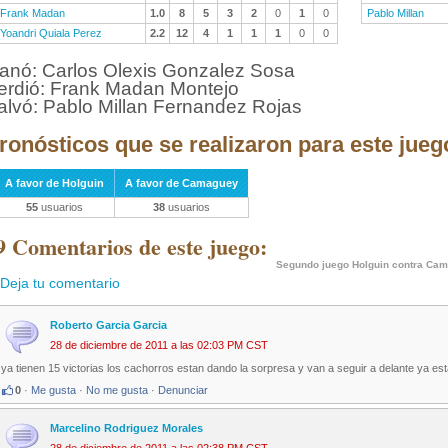
Frank Madan
1.0
8
5
3
2
0
1
0
Pablo Millan
Yoandri Quiala Perez
2.2
12
4
1
1
1
0
0
anó: Carlos Olexis Gonzalez Sosa
erdió: Frank Madan Montejo
alvó: Pablo Millan Fernandez Rojas
ronósticos que se realizaron para este jueg
A favor de Holguin
A favor de Camaguey
55
usuarios
38
usuarios
9 Comentarios de este juego:
Segundo juego Holguin contra Ca
Deja tu comentario
Roberto Garcia Garcia
28 de diciembre de 2011 a las 02:03 PM CST
ya tienen 15 victorias los cachorros estan dando la sorpresa y van a seguir a delante ya 
0
·
Me gusta
·
No me gusta
·
Denunciar
Marcelino Rodriguez Morales