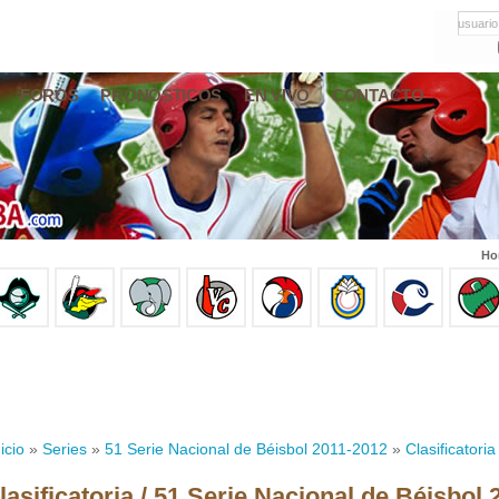
usuario
FOROS
PRONÓSTICOS
EN VIVO
CONTACTO
Ho
icio
»
Series
»
51 Serie Nacional de Béisbol 2011-2012
»
Clasificatoria
lasificatoria / 51 Serie Nacional de Béisbol