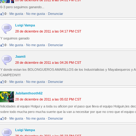
28 de diciembre de 2011 a las 04:01 PM CST
6-3 pero seguimos ganando...
0
·
Me gusta
·
No me gusta
·
Denunciar
Luigi Vampa
28 de diciembre de 2011 a las 04:17 PM CST
Y seguimos ganado
0
·
Me gusta
·
No me gusta
·
Denunciar
Jaamli
28 de diciembre de 2011 a las 04:26 PM CST
Y donde estan los BOLONGUEROS AMARILLOS de los Industrialistas y Mayabequeros y Art
CAMPEON!!!!
0
·
Me gusta
·
No me gusta
·
Denunciar
Jubilamthooth62
28 de diciembre de 2011 a las 05:02 PM CST
felicidades al equipo Holgui y a toda su aficion por el paso que lleva el equipo Holguin,les d
sobre todo mucha pero mucha suerte que la van a necesitar por que no creo que el equipo
0
·
Me gusta
·
No me gusta
·
Denunciar
Luigi Vampa