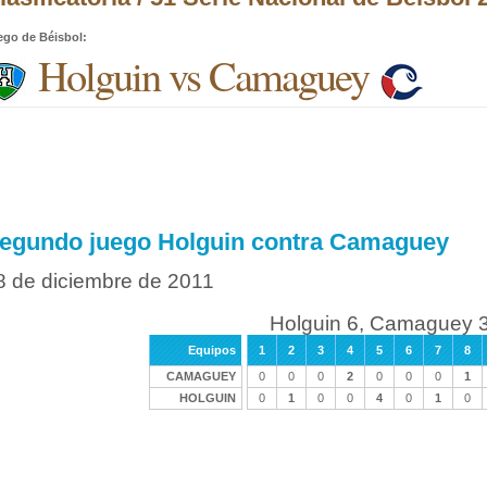
ego de Béisbol
:
Holguin vs Camaguey
egundo juego Holguin contra Camaguey
8 de diciembre de 2011
Holguin 6, Camaguey 
Equipos
1
2
3
4
5
6
7
8
CAMAGUEY
0
0
0
2
0
0
0
1
HOLGUIN
0
1
0
0
4
0
1
0