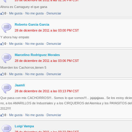
28 de diciembre de 2011 a las 02:38 PM CST
Ahora es Camaguey el que gana
0
·
Me gusta
·
No me gusta
·
Denunciar
Roberto Garcia Garcia
28 de diciembre de 2011 a las 03:00 PM CST
Y ahora hay empate
0
·
Me gusta
·
No me gusta
·
Denunciar
Marcelino Rodriguez Morales
28 de diciembre de 2011 a las 03:06 PM CST
Muerden los Cachorros,tienen 5
0
·
Me gusta
·
No me gusta
·
Denunciar
Jaamli
28 de diciembre de 2011 a las 03:13 PM CST
Que pasa con mis CACHORROS!!!.. Somos lo que somos!!!... jajajajjaaa.. Se los estoy dic
no, a los AMARILLOS de Industriales y a los CIRQUEROS del Atemisa y los PAYASITOS d
2012!!!!
0
·
Me gusta
·
No me gusta
·
Denunciar
Luigi Vampa