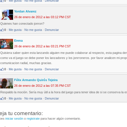
0
·
Me gusta
·
No me gusta
·
Denunciar
Yordan Alvarez
26 de enero de 2012 a las 03:12 PM CST
Quienes han conectado jonron?
0
·
Me gusta
·
No me gusta
·
Denunciar
Erena
26 de enero de 2012 a las 03:21 PM CST
Quisiera saber quien esta lanzando alguien me puede colaborar al respecto, esta pagina de
como va el juego se debe poner los lanzadores y los jonrroneros. por favor analicen mi propu
comunicacion radial, muchas gracias.
0
·
Me gusta
·
No me gusta
·
Denunciar
Félix Armando Quirós Tejeira
26 de enero de 2012 a las 07:35 PM CST
Respaldo la moción. Sería muy útil a la hora del juego para tener idea de si se conserva la 
0
·
Me gusta
·
No me gusta
·
Denunciar
eja tu comentario:
bes
iniciar sesión
o
registrate
para hacer algún comentario.