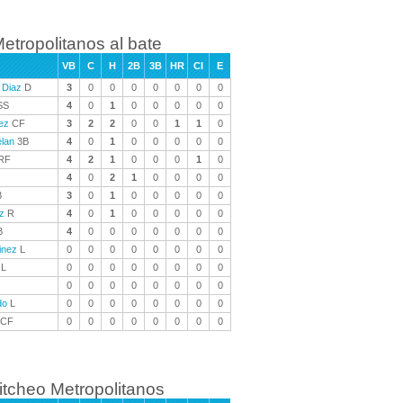
etropolitanos al bate
VB
C
H
2B
3B
HR
CI
E
 Diaz
D
3
0
0
0
0
0
0
0
SS
4
0
1
0
0
0
0
0
ez
CF
3
2
2
0
0
1
1
0
elan
3B
4
0
1
0
0
0
0
0
RF
4
2
1
0
0
0
1
0
4
0
2
1
0
0
0
0
B
3
0
1
0
0
0
0
0
z
R
4
0
1
0
0
0
0
0
B
4
0
0
0
0
0
0
0
inez
L
0
0
0
0
0
0
0
0
L
0
0
0
0
0
0
0
0
0
0
0
0
0
0
0
0
do
L
0
0
0
0
0
0
0
0
CF
0
0
0
0
0
0
0
0
itcheo Metropolitanos