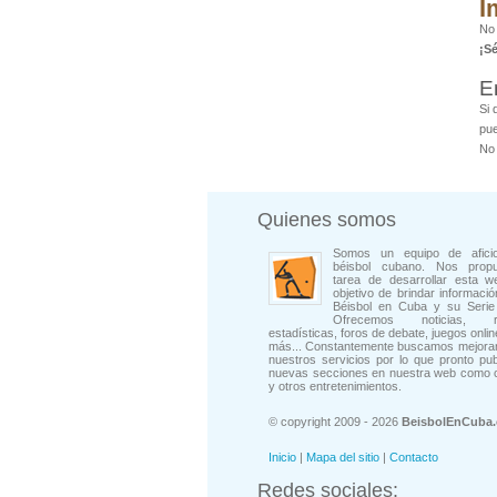
I
No 
¡S
E
Si 
pue
No 
Quienes somos
Somos un equipo de afici
béisbol cubano. Nos prop
tarea de desarrollar esta w
objetivo de brindar informació
Béisbol en Cuba y su Serie 
Ofrecemos noticias, rep
estadísticas, foros de debate, juegos onli
más... Constantemente buscamos mejorar
nuestros servicios por lo que pronto pu
nuevas secciones en nuestra web como 
y otros entretenimientos.
© copyright 2009 - 2026
BeisbolEnCuba
Inicio
|
Mapa del sitio
|
Contacto
Redes sociales: