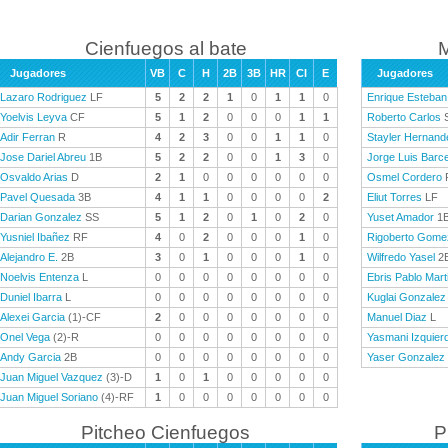
Cienfuegos al bate
M
Jugadores
VB
C
H
2B
3B
HR
CI
E
Jugadores
Lazaro Rodriguez
LF
5
2
2
1
0
1
1
0
Enrique Esteban
Yoelvis Leyva
CF
5
1
2
0
0
0
1
1
Roberto Carlos
Adir Ferran
R
4
2
3
0
0
1
1
0
Stayler Hernand
Jose Dariel Abreu
1B
5
2
2
0
0
1
3
0
Jorge Luis Barc
Osvaldo Arias
D
2
1
0
0
0
0
0
0
Osmel Cordero
Pavel Quesada
3B
4
1
1
0
0
0
0
2
Eliut Torres
LF
Darian Gonzalez
SS
5
1
2
0
1
0
2
0
Yuset Amador
1
Yusniel Ibañez
RF
4
0
2
0
0
0
1
0
Rigoberto Gome
Alejandro E.
2B
3
0
1
0
0
0
1
0
Wilfredo Yasel
2
Noelvis Entenza
L
0
0
0
0
0
0
0
0
Ebris Pablo Mart
Duniel Ibarra
L
0
0
0
0
0
0
0
0
Kuglai Gonzalez
Alexei Garcia
(1)-CF
2
0
0
0
0
0
0
0
Manuel Diaz
L
Onel Vega
(2)-R
0
0
0
0
0
0
0
0
Yasmani Izquier
Andy Garcia
2B
0
0
0
0
0
0
0
0
Yaser Gonzalez
Juan Miguel Vazquez
(3)-D
1
0
1
0
0
0
0
0
Juan Miguel Soriano
(4)-RF
1
0
0
0
0
0
0
0
Pitcheo Cienfuegos
P