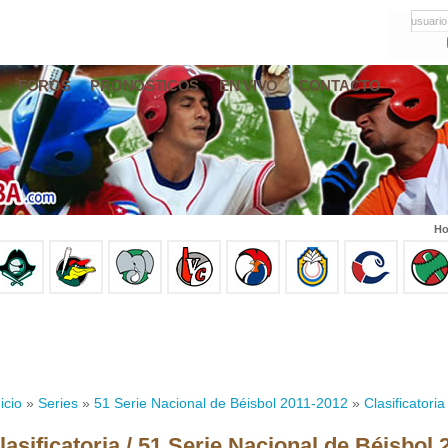
usuario
FOROS
PRONÓSTICOS
EN VIVO
CONTACTO
Ho
icio
»
Series
»
51 Serie Nacional de Béisbol 2011-2012
»
Clasificatoria
lasificatoria / 51 Serie Nacional de Béisbol