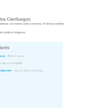
tra Cienfuegos
aborar con nuestra web al enviarla. Si deseas también
er publicar imágenes.
nterés
- Béisbol cubano
o.cu
io Oficial del INDER
- Ligas de futbol de Europa
ropa.com