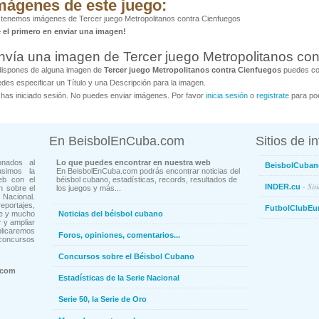
mágenes de este juego:
tenemos imágenes de Tercer juego Metropolitanos contra Cienfuegos
é el primero en enviar una imagen!
nvía una imagen de Tercer juego Metropolitanos con
dispones de alguna imagen de
Tercer juego Metropolitanos contra Cienfuegos
puedes col
des especificar un Título y una Descripción para la imagen.
has iniciado sesión. No puedes enviar imágenes. Por favor
inicia sesión
o
registrate
para pod
En BeisbolEnCuba.com
Sitios de i
onados al
Lo que puedes encontrar en nuestra web
BeisbolCuban
usimos la
En BeisbolEnCuba.com podrás encontrar noticias del
eb con el
béisbol cubano, estadísticas, records, resultados de
- Sit
INDER.cu
n sobre el
los juegos y más...
Nacional.
ortajes,
FutbolClubEu
ne y mucho
Noticias del béisbol cubano
 y ampliar
blicaremos
Foros, opiniones, comentarios...
concursos
Concursos sobre el Béisbol Cubano
.com
Estadísticas de la Serie Nacional
Serie 50, la Serie de Oro