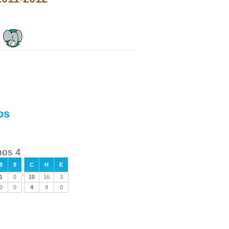
os
nos 4
8
9
C
H
E
1
0
10
16
3
0
0
4
9
0