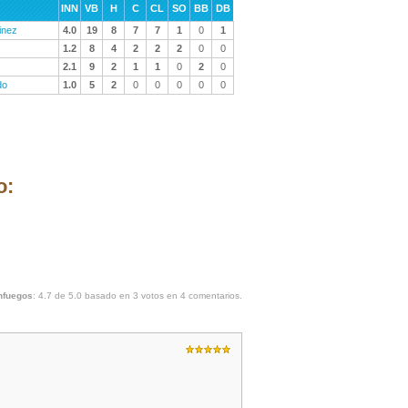
INN
VB
H
C
CL
SO
BB
DB
inez
4.0
19
8
7
7
1
0
1
1.2
8
4
2
2
2
0
0
2.1
9
2
1
1
0
2
0
do
1.0
5
2
0
0
0
0
0
o:
enfuegos
:
4.7
de
5.0
basado en
3
votos en
4
comentarios.