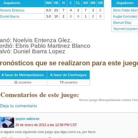
Jugadores
INN
VB
H
C
CL
SO
BB
DB
Jugadores
Noelvis Entenza
6.0
23
7
4
2
7
3
0
Ebris Pablo Mart
Duniel Ibarra
3.0
10
2
0
0
1
0
0
Kuglai Gonzalez
Manuel Diaz
Yasmani Izquier
anó: Noelvis Entenza Glez.
erdió: Ebris Pablo Martinez Blanco
alvó: Duniel Ibarra Lopez
ronósticos que se realizaron para este jueg
A favor de Metropolitanos
A favor de Cienfuegos
11
usuarios
73
usuarios
 Comentarios de este juego:
Tercer juego Metropolitanos contra Ci
Deja tu comentario
yeyon sabroso
26 de enero de 2012 a las 12:58 PM CST
si alguien esta siguiendo este juego que diga como va, por favor