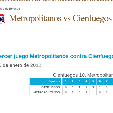
ego de Béisbol
:
Metropolitanos vs Cienfuegos
ercer juego Metropolitanos contra Cienfueg
6 de enero de 2012
Cienfuegos 10, Metropolita
Equipos
1
2
3
4
5
6
7
CIENFUEGOS
0
3
1
1
3
1
0
METROPOLITANOS
0
1
0
2
1
0
0