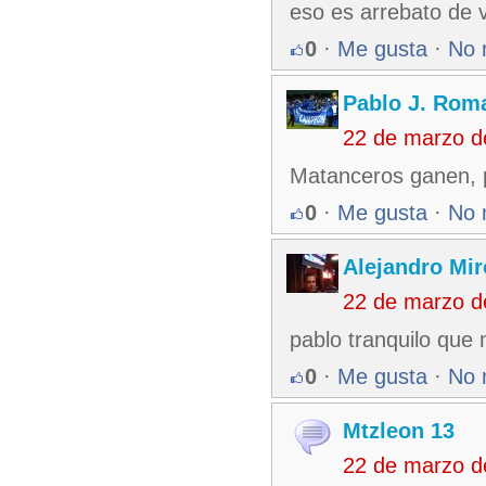
eso es arrebato de v
0
·
Me gusta
·
No 
Pablo J. Rom
22 de marzo d
Matanceros ganen, p
0
·
Me gusta
·
No 
Alejandro Mir
22 de marzo d
pablo tranquilo que
0
·
Me gusta
·
No 
Mtzleon 13
22 de marzo d