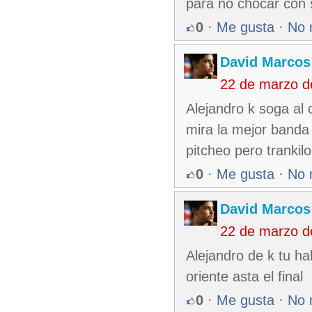
para no chocar con s
0
·
Me gusta
·
No 
David Marcos
22 de marzo d
Alejandro k soga al c
mira la mejor banda 
pitcheo pero trankilo
0
·
Me gusta
·
No 
David Marcos
22 de marzo d
Alejandro de k tu h
oriente asta el final
0
·
Me gusta
·
No 