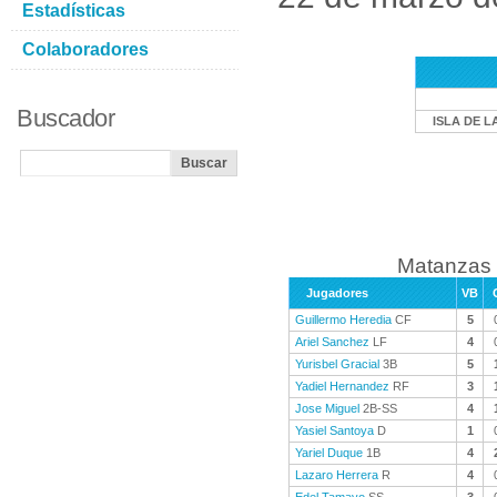
Estadísticas
Colaboradores
Buscador
ISLA DE L
Matanzas 
Jugadores
VB
Guillermo Heredia
CF
5
Ariel Sanchez
LF
4
Yurisbel Gracial
3B
5
Yadiel Hernandez
RF
3
Jose Miguel
2B-SS
4
Yasiel Santoya
D
1
Yariel Duque
1B
4
Lazaro Herrera
R
4