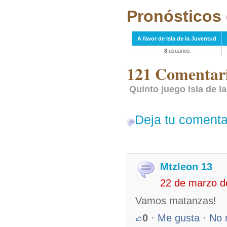
Pronósticos 
A favor de Isla de la Juventud
8
usuarios
121 Comentari
Quinto juego Isla de 
Deja tu comenta
Mtzleon 13
22 de marzo d
Vamos matanzas!
0
·
Me gusta
·
No 