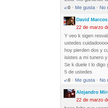
0
·
Me gusta
·
No 
David Marcos
22 de marzo d
Y veo k sigen resva
ustedes cuidadooooo
hoy pierden dos y c
isistes a mi tunero 
Se k duele t lo dig
5 de ustedes
0
·
Me gusta
·
No 
Alejandro Mir
22 de marzo d