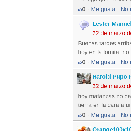
0
·
Me gusta
·
No 
Lester Manuel
22 de marzo d
Buenas tardes arrib
hoy en la lomita. no
0
·
Me gusta
·
No 
Harold Pupo 
22 de marzo d
hoy matanzas no gan
tierra en la cara a u
0
·
Me gusta
·
No 
Orange100x1