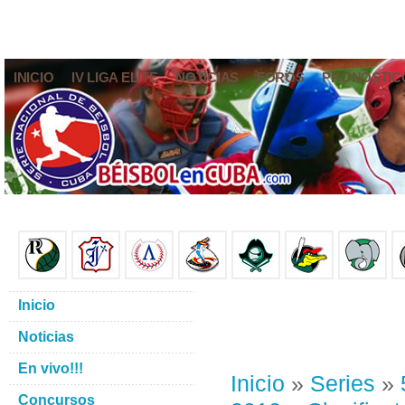
INICIO
IV LIGA ELITE
NOTICIAS
FOROS
PRONÓSTIC
Inicio
Noticias
En vivo!!!
Inicio
»
Series
»
Concursos