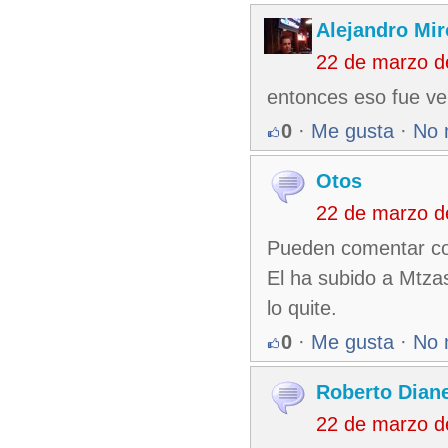
Alejandro Mir
22 de marzo d
entonces eso fue ver
0
·
Me gusta
·
No 
Otos
22 de marzo d
Pueden comentar com
El ha subido a Mtza
lo quite.
0
·
Me gusta
·
No 
Roberto Dian
22 de marzo d