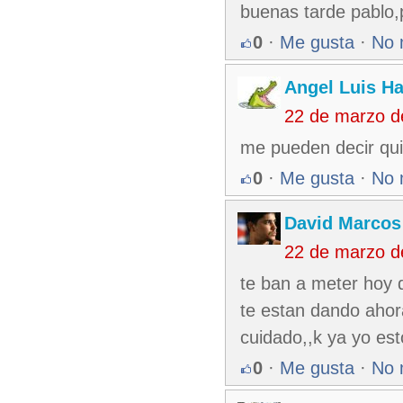
buenas tarde pablo,
0
·
Me gusta
·
No 
Angel Luis H
22 de marzo d
me pueden decir qu
0
·
Me gusta
·
No 
David Marcos
22 de marzo d
te ban a meter hoy d
te estan dando ahora
cuidado,,k ya yo est
0
·
Me gusta
·
No 