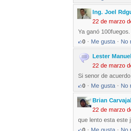
Ing. Joel Rdg
22 de marzo d
Ya ganó 100fuegos. P
0
·
Me gusta
·
No 
Lester Manuel
22 de marzo d
Si senor de acuerdo
0
·
Me gusta
·
No 
Brian Carvaja
22 de marzo d
que lento esta este 
0
·
Me gusta
·
No 