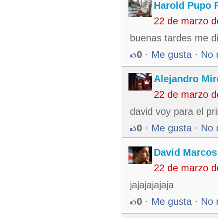
Harold Pupo 
22 de marzo d
buenas tardes me di
0
·
Me gusta
·
No 
Alejandro Mir
22 de marzo d
david voy para el p
0
·
Me gusta
·
No 
David Marcos
22 de marzo d
jajajajajaja
0
·
Me gusta
·
No 