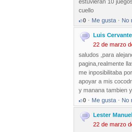
estuvieran 10 juegos
cuello
0
·
Me gusta
·
No 
Luis Cervant
22 de marzo d
saludos ,para alejan
pagina,realmente lla
me inposibilitaba p
apoyar a mis cocodr
y manana tambien ya
0
·
Me gusta
·
No 
Lester Manuel
22 de marzo d