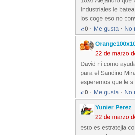
10x6 Alejandro que b
Industriales le bate
los coge eso no conv
0
·
Me gusta
·
No 
Orange100x1
22 de marzo d
David ni como ayud
para el Sandino Mira
esperemos que le s 
0
·
Me gusta
·
No 
Yunier Perez
22 de marzo d
esto es estratejia c