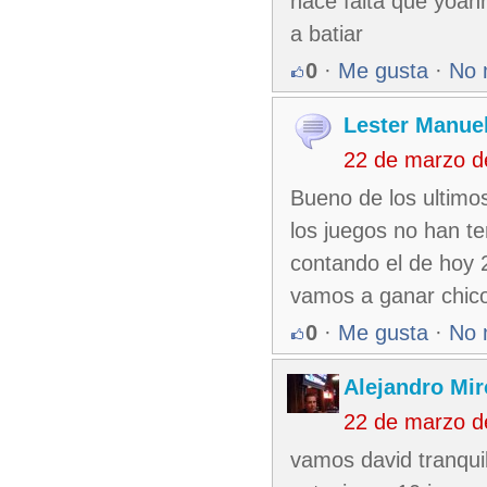
hace falta que yoann
a batiar
0
·
Me gusta
·
No 
Lester Manuel
22 de marzo d
Bueno de los ultimo
los juegos no han t
contando el de hoy 2
vamos a ganar chico
0
·
Me gusta
·
No 
Alejandro Mir
22 de marzo d
vamos david tranqui