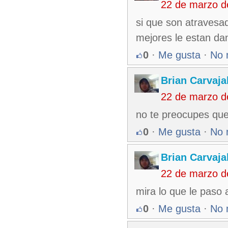
22 de marzo d
si que son atravesa
mejores le estan da
0
·
Me gusta
·
No 
Brian Carvaja
22 de marzo d
no te preocupes que
0
·
Me gusta
·
No 
Brian Carvaja
22 de marzo d
mira lo que le paso a
0
·
Me gusta
·
No 