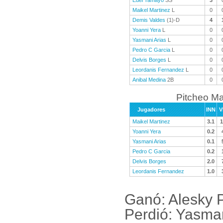
Edel Tamayo
SS
3
Maikel Martinez
L
0
Demis Valdes
(1)-D
4
Yoanni Yera
L
0
Yasmani Arias
L
0
Pedro C Garcia
L
0
Delvis Borges
L
0
Leordanis Fernandez
L
0
Anibal Medina
2B
0
Pitcheo M
Jugadores
INN
V
Maikel Martinez
3.1
1
Yoanni Yera
0.2
Yasmani Arias
0.1
Pedro C Garcia
0.2
Delvis Borges
2.0
Leordanis Fernandez
1.0
Ganó: Alesky 
Perdió: Yasma