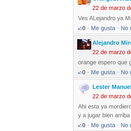
22 de marzo d
Ves ALejandro ya Ma
0
·
Me gusta
·
No 
Alejandro Mir
22 de marzo d
orange espero que g
0
·
Me gusta
·
No 
Lester Manuel
22 de marzo d
Ahi esta ya mordier
y a jugar bien arriba
0
·
Me gusta
·
No 