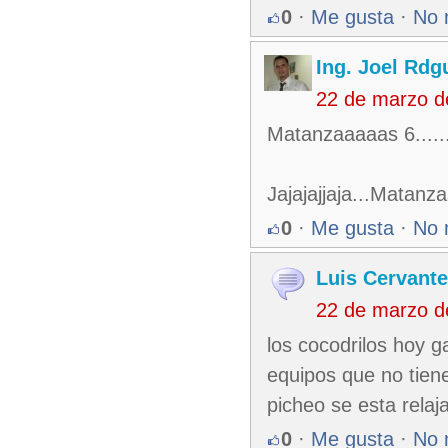
0
·
Me gusta
·
No 
Ing. Joel Rdg
22 de marzo d
Matanzaaaaas 6..........
Jajajajjaja...Matanza
0
·
Me gusta
·
No 
Luis Cervant
22 de marzo d
los cocodrilos hoy 
equipos que no tien
picheo se esta relaj
0
·
Me gusta
·
No 