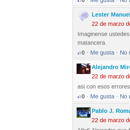
0
·
Me gusta
·
No 
Lester Manuel
22 de marzo d
Imaginense ustedes 
matancera.
0
·
Me gusta
·
No 
Alejandro Mir
22 de marzo d
asi con esos errore
0
·
Me gusta
·
No 
Pablo J. Rom
22 de marzo d