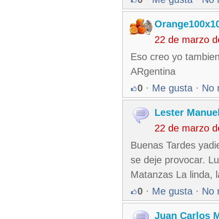
Orange100x1
22 de marzo d
Eso creo yo tambien
ARgentina
0
·
Me gusta
·
No 
Lester Manuel
22 de marzo d
Buenas Tardes yadiel
se deje provocar. Lu
Matanzas La linda, 
0
·
Me gusta
·
No 
Juan Carlos M