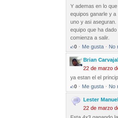
Y ademas en lo que 
equipos ganarle y a
uno y asi aseguran.
equipo que ha dado 
comienza a salir.
0
·
Me gusta
·
No 
Brian Carvaja
22 de marzo d
ya estan el el princi
0
·
Me gusta
·
No 
Lester Manuel
22 de marzo d
Esta 4x3 ganando la 