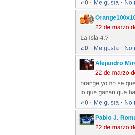
0
·
Me gusta
·
No 
Orange100x1
22 de marzo d
La Isla 4.?
0
·
Me gusta
·
No 
Alejandro Mir
22 de marzo d
orange yo no se qu
lo que ganan,que ba
0
·
Me gusta
·
No 
Pablo J. Rom
22 de marzo d