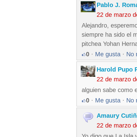
Pablo J. Rom
22 de marzo d
Alejandro, esperemos
siempre ha sido el 
pitchea Yohan Herna
0
·
Me gusta
·
No 
Harold Pupo 
22 de marzo d
alguien sabe como e
0
·
Me gusta
·
No 
Amaury Cutiñ
22 de marzo d
Yo digo que La Isla 