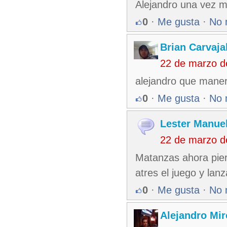
Alejandro una vez ma
0
·
Me gusta
·
No 
Brian Carvaja
22 de marzo d
alejandro que manera
0
·
Me gusta
·
No 
Lester Manuel
22 de marzo d
Matanzas ahora pier
atres el juego y lan
0
·
Me gusta
·
No 
Alejandro Mir