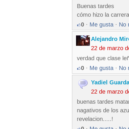
Buenas tardes
cómo hizo la carrer
0
·
Me gusta
·
No 
Alejandro Mir
22 de marzo d
verdad que clase leñ
0
·
Me gusta
·
No 
Yadiel Guard
22 de marzo d
buenas tardes matan
nagativos de los azul
revelacion.....!
0
·
Me gusta
·
No 