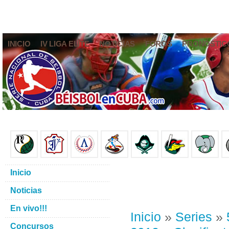
INICIO
IV LIGA ELITE
NOTICIAS
FOROS
PRONÓSTIC
Inicio
Noticias
En vivo!!!
Inicio
»
Series
»
Concursos