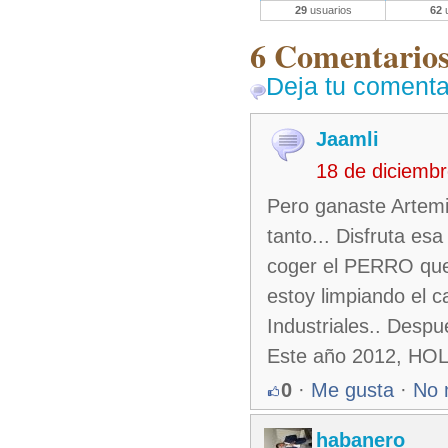
29
usuarios
62
u
6 Comentarios 
Deja tu comenta
Jaamli
18 de diciemb
Pero ganaste Artemi
tanto... Disfruta es
coger el PERRO que m
estoy limpiando el 
Industriales.. Despué
Este año 2012, HOL
0
·
Me gusta
·
No 
habanero