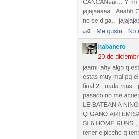
CANCANear... Y mi po
jajajaaaaa.. Aaahh C
no se diga... jajaj
0
·
Me gusta
·
No 
habanero
20 de diciemb
jaamil ahy algo q e
estas muy mal pq el
final 2 , nada mas ,
pasado no me acu
LE BATEAN A NIN
Q GANO ARTEMISA
SI 6 HOME RUNS , es
tener elpiceho q ten