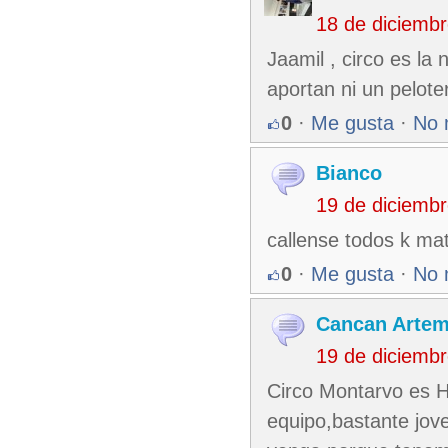
18 de diciemb
Jaamil , circo es l
aportan ni un pelote
0
·
Me gusta
·
No 
Bianco
19 de diciemb
callense todos k ma
0
·
Me gusta
·
No 
Cancan Artem
19 de diciemb
Circo Montarvo es H
equipo,bastante jov