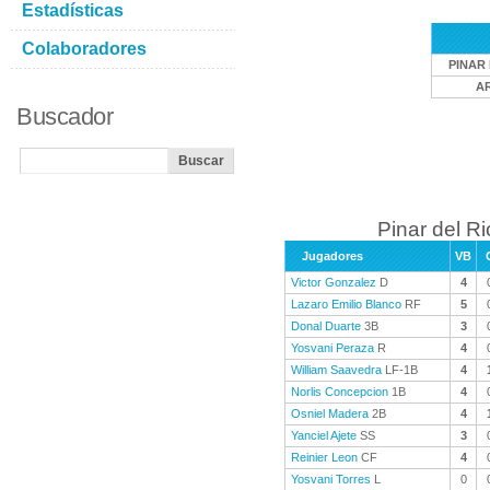
Estadísticas
Colaboradores
PINAR 
A
Buscador
Pinar del Ri
Jugadores
VB
Victor Gonzalez
D
4
Lazaro Emilio Blanco
RF
5
Donal Duarte
3B
3
Yosvani Peraza
R
4
William Saavedra
LF-1B
4
Norlis Concepcion
1B
4
Osniel Madera
2B
4
Yanciel Ajete
SS
3
Reinier Leon
CF
4
Yosvani Torres
L
0