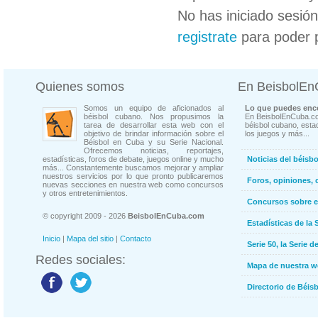
No has iniciado sesió
registrate
para poder 
Quienes somos
En BeisbolE
Somos un equipo de aficionados al
Lo que puedes enco
béisbol cubano. Nos propusimos la
En BeisbolEnCuba.co
tarea de desarrollar esta web con el
béisbol cubano, estad
objetivo de brindar información sobre el
los juegos y más...
Béisbol en Cuba y su Serie Nacional.
Ofrecemos noticias, reportajes,
estadísticas, foros de debate, juegos online y mucho
Noticias del béisb
más... Constantemente buscamos mejorar y ampliar
nuestros servicios por lo que pronto publicaremos
Foros, opiniones, 
nuevas secciones en nuestra web como concursos
y otros entretenimientos.
Concursos sobre e
© copyright 2009 - 2026
BeisbolEnCuba.com
Estadísticas de la 
Inicio
|
Mapa del sitio
|
Contacto
Serie 50, la Serie d
Redes sociales:
Mapa de nuestra 
Directorio de Béi