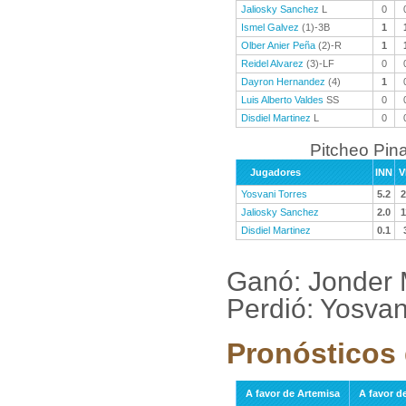
Jaliosky Sanchez
L
0
Ismel Galvez
(1)-3B
1
Olber Anier Peña
(2)-R
1
Reidel Alvarez
(3)-LF
0
Dayron Hernandez
(4)
1
Luis Alberto Valdes
SS
0
Disdiel Martinez
L
0
Pitcheo Pina
Jugadores
INN
V
Yosvani Torres
5.2
2
Jaliosky Sanchez
2.0
1
Disdiel Martinez
0.1
Ganó: Jonder 
Perdió: Yosva
Pronósticos 
A favor de Artemisa
A favor de