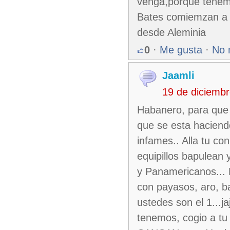
venga,porque tenemo
Bates comiemzan a
desde Aleminia
0
·
Me gusta
·
No 
Jaamli
19 de diciemb
Habanero, para que 
que se esta hacien
infames.. Alla tu co
equipillos bapulean 
y Panamericanos... E
con payasos, aro, bal
ustedes son el 1...
tenemos, cogio a tu