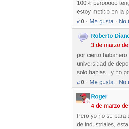
100% perooooo teng
estoy metido en la p
0
·
Me gusta
·
No 
Roberto Dian
3 de marzo de
por cierto habanero 
universidad de depo
solo hablas...y no p
0
·
Me gusta
·
No 
Roger
4 de marzo de
Pero yo no se para 
de industriales, est