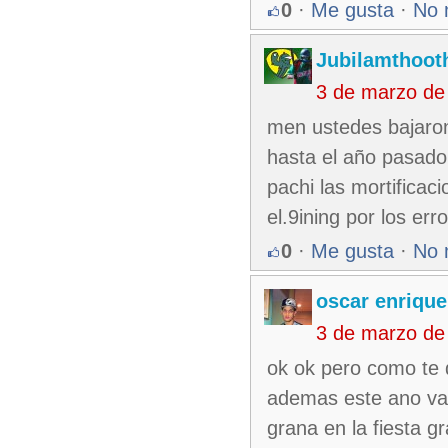
0
·
Me gusta
·
No 
Jubilamthoot
3 de marzo de
men ustedes bajaron 
hasta el año pasado
pachi las mortifica
el.9ining por los err
0
·
Me gusta
·
No 
oscar enrique
3 de marzo de
ok ok pero como te 
ademas este ano vam
grana en la fiesta 