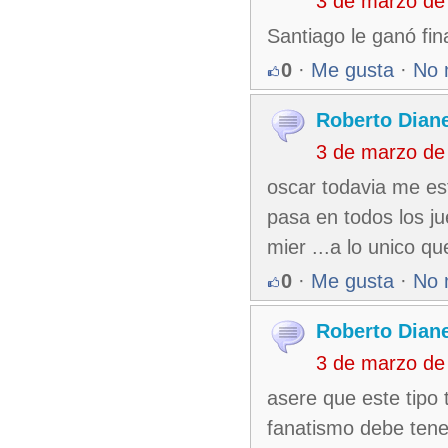
3 de marzo de
Santiago le ganó fina
0
·
Me gusta
·
No 
Roberto Dian
3 de marzo de
oscar todavia me est
pasa en todos los j
mier ...a lo unico qu
0
·
Me gusta
·
No 
Roberto Dian
3 de marzo de
asere que este tipo
fanatismo debe tene