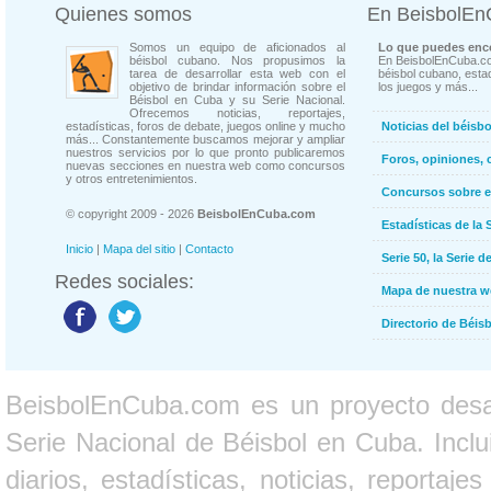
Quienes somos
En BeisbolE
Somos un equipo de aficionados al
Lo que puedes enco
béisbol cubano. Nos propusimos la
En BeisbolEnCuba.co
tarea de desarrollar esta web con el
béisbol cubano, estad
objetivo de brindar información sobre el
los juegos y más...
Béisbol en Cuba y su Serie Nacional.
Ofrecemos noticias, reportajes,
estadísticas, foros de debate, juegos online y mucho
Noticias del béisb
más... Constantemente buscamos mejorar y ampliar
nuestros servicios por lo que pronto publicaremos
Foros, opiniones, 
nuevas secciones en nuestra web como concursos
y otros entretenimientos.
Concursos sobre e
© copyright 2009 - 2026
BeisbolEnCuba.com
Estadísticas de la 
Inicio
|
Mapa del sitio
|
Contacto
Serie 50, la Serie d
Redes sociales:
Mapa de nuestra 
Directorio de Béi
BeisbolEnCuba.com es un proyecto desarr
Serie Nacional de Béisbol en Cuba. Inclui
diarios, estadísticas, noticias, report