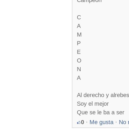
Campeon
C
A
M
P
E
O
N
A
Al derecho y alrebe
Soy el mejor
Que se le ba a ser
0
·
Me gusta
·
No 