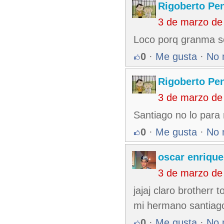
Rigoberto Pe
3 de marzo de
Loco porq granma se 
0
·
Me gusta
·
No 
Rigoberto Pe
3 de marzo de
Santiago no lo para na
0
·
Me gusta
·
No 
oscar enrique
3 de marzo de
jajaj claro brotherr
mi hermano santiago 
0
·
Me gusta
·
No 