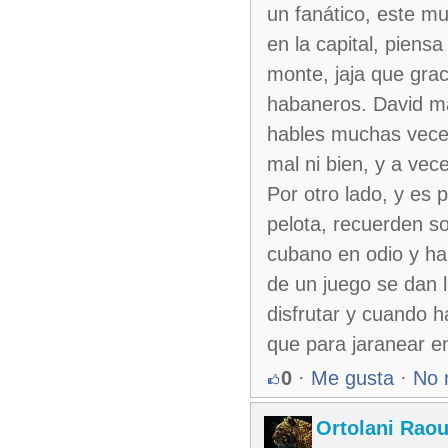
un fanático, este m
en la capital, pien
monte, jaja que gra
habaneros. David ma
hables muchas veces
mal ni bien, y a vec
Por otro lado, y es 
pelota, recuerden so
cubano en odio y h
de un juego se dan 
disfrutar y cuando h
que para jaranear e
0
·
Me gusta
·
No 
Ortolani Raou