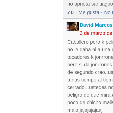
no aprieta santiagoo
0
·
Me gusta
·
No 
David Marcos
3 de marzo de
Caballero pero k pel
no le daba ni a una
tocadores k jonrron
pero si da jonrrones 
de segundo creo..ust
tunas tiempo al tiem
cerrado...ustedes n
peligro de que mira
poco de chicho mali
malo jajajajajaaj