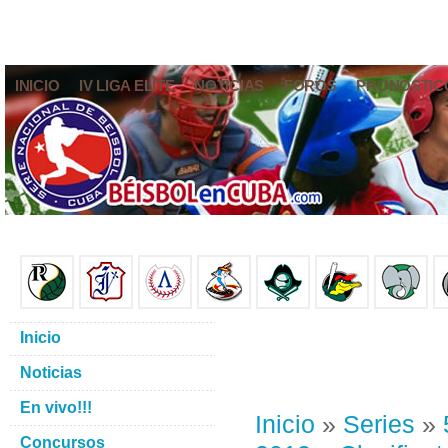
INICIO
IV LIGA ELITE
NOTICIAS
FOROS
PRONÓSTIC
Inicio
Noticias
En vivo!!!
Inicio
»
Series
»
Concursos