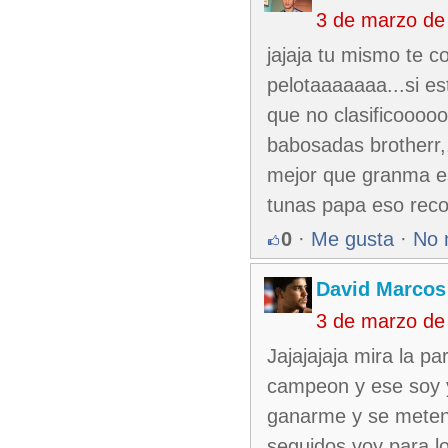
3 de marzo de
jajaja tu mismo te 
pelotaaaaaaa...si e
que no clasificoooo
babosadas brotherr,
mejor que granma es
tunas papa eso rec
0
·
Me gusta
·
No 
David Marcos
3 de marzo de
Jajajajaja mira la p
campeon y ese soy yo
ganarme y se meten c
seguidos voy para l