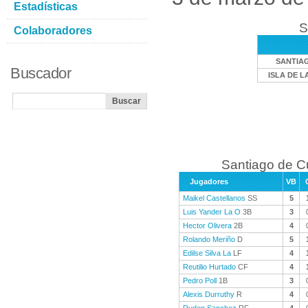
Estadísticas
S
Colaboradores
SANTIA
Buscador
ISLA DE L
Santiago de C
Jugadores
VB
Maikel Castellanos
SS
5
Luis Yander La O
3B
3
Hector Olivera
2B
4
Rolando Meriño
D
5
Edilse Silva La
LF
4
Reutilio Hurtado
CF
4
Pedro Poll
1B
3
Alexis Durruthy
R
4