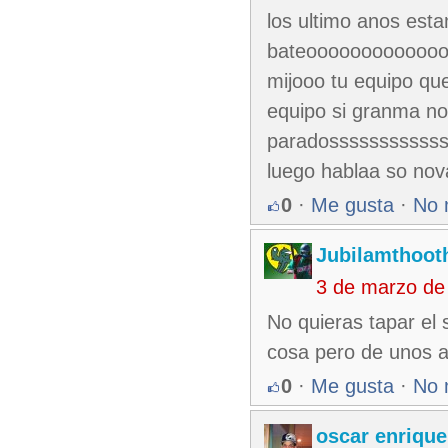
los ultimo anos est
bateooooooooooooo
mijooo tu equipo qu
equipo si granma no
paradossssssssssss
luego hablaa so no
0
·
Me gusta
·
No 
Jubilamthoot
3 de marzo de
No quieras tapar el
cosa pero de unos 
0
·
Me gusta
·
No 
oscar enrique