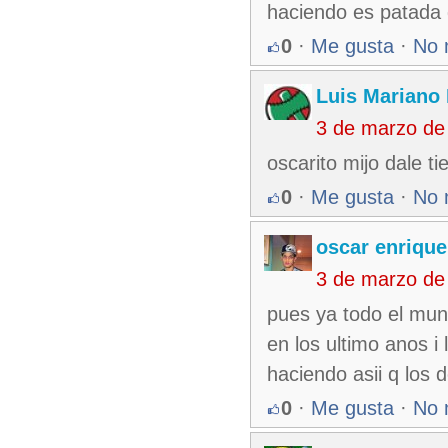
haciendo es patada
0
·
Me gusta
·
No 
Luis Mariano
3 de marzo de
oscarito mijo dale 
0
·
Me gusta
·
No 
oscar enrique
3 de marzo de
pues ya todo el mun
en los ultimo anos 
haciendo asii q los 
0
·
Me gusta
·
No 