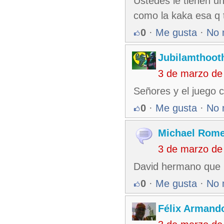
Ustedes le tienen un
como la kaka esa q 
0
·
Me gusta
·
No 
Jubilamthoot
3 de marzo de
Señores y el juego 
0
·
Me gusta
·
No 
Michael Rom
3 de marzo de
David hermano que p
0
·
Me gusta
·
No 
Félix Armando