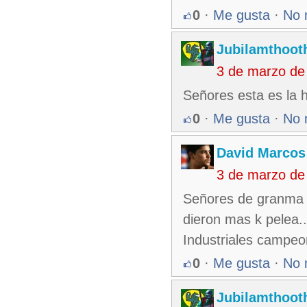
0
·
Me gusta
·
No 
Jubilamthoot
3 de marzo de
Señores esta es la h
0
·
Me gusta
·
No 
David Marcos
3 de marzo de
Señores de granma y
dieron mas k pelea..
Industriales campeo
0
·
Me gusta
·
No 
Jubilamthoot