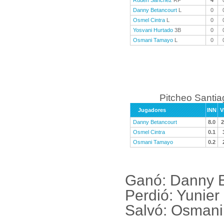
Ruden Sanchez
RF
4
Danny Betancourt
L
0
Osmel Cintra
L
0
Yosvani Hurtado
3B
0
Osmani Tamayo
L
0
Pitcheo Santi
Jugadores
INN
V
Danny Betancourt
8.0
2
Osmel Cintra
0.1
Osmani Tamayo
0.2
Ganó: Danny B
Perdió: Yunie
Salvó: Osman