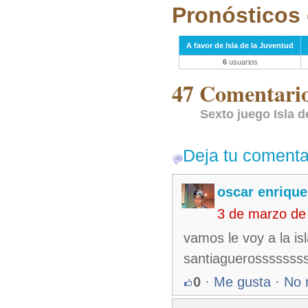
Pronósticos 
A favor de Isla de la Juventud
6
usuarios
47 Comentarios
Sexto juego Isla 
Deja tu comenta
oscar enrique
3 de marzo de
vamos le voy a la is
santiaguerosssssss
0
·
Me gusta
·
No 