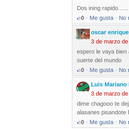
Dos ining rapido......
0
·
Me gusta
·
No 
oscar enrique
3 de marzo de
espero le vaya bien 
suerte del mundo
0
·
Me gusta
·
No 
Luis Mariano
3 de marzo de
dime chagooo te deja
alasanes pisandote 
0
·
Me gusta
·
No 