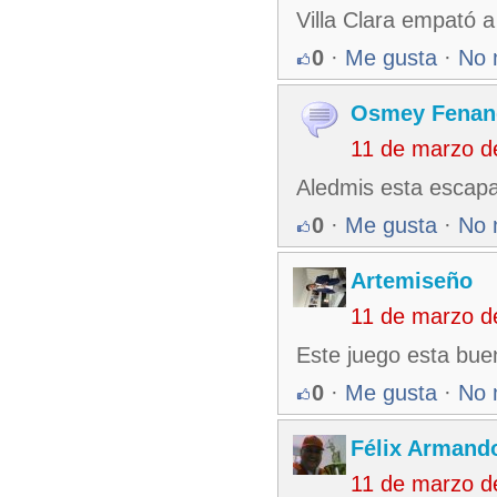
Villa Clara empató 
0
·
Me gusta
·
No 
Osmey Fenan
11 de marzo d
Aledmis esta escap
0
·
Me gusta
·
No 
Artemiseño
11 de marzo d
Este juego esta bue
0
·
Me gusta
·
No 
Félix Armando
11 de marzo d