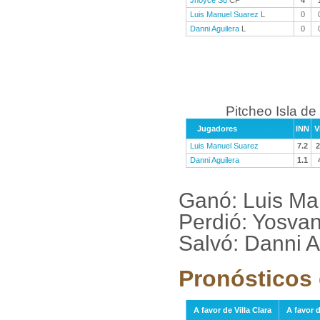
Jhoyce Su
CF
4
Luis Manuel Suarez
L
0
Danni Aguilera
L
0
Pitcheo Isla de
Jugadores
INN
V
Luis Manuel Suarez
7.2
2
Danni Aguilera
1.1
Ganó: Luis Ma
Perdió: Yosvan
Salvó: Danni A
Pronósticos 
A favor de Villa Clara
A favor d