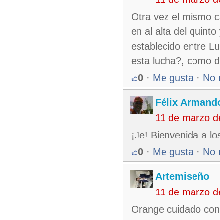
Otra vez el mismo ca
en al alta del quint
establecido entre L
esta lucha?, como d
0
·
Me gusta
·
No 
Félix Armando
11 de marzo d
¡Je! Bienvenida a lo
0
·
Me gusta
·
No 
Artemiseño
11 de marzo d
Orange cuidado con l