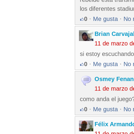
los diferentes stadi
0
·
Me gusta
·
No 
Brian Carvaja
11 de marzo d
si estoy escuchando 
0
·
Me gusta
·
No 
Osmey Fenan
11 de marzo d
como anda el juego
0
·
Me gusta
·
No 
Félix Armando
11 de marzo d