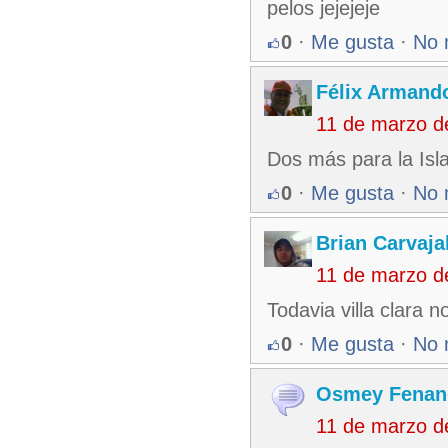
pelos jejejeje
0
·
Me gusta
·
No 
Félix Armando
11 de marzo d
Dos más para la Isla
0
·
Me gusta
·
No 
Brian Carvaja
11 de marzo d
Todavia villa clara 
0
·
Me gusta
·
No 
Osmey Fenan
11 de marzo d