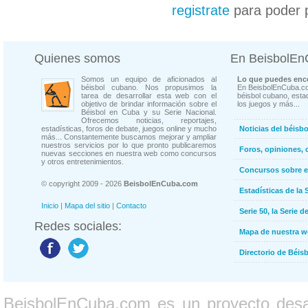
registrate
para poder 
Quienes somos
En BeisbolE
Somos un equipo de aficionados al
Lo que puedes enco
béisbol cubano. Nos propusimos la
En BeisbolEnCuba.co
tarea de desarrollar esta web con el
béisbol cubano, estad
objetivo de brindar información sobre el
los juegos y más...
Béisbol en Cuba y su Serie Nacional.
Ofrecemos noticias, reportajes,
estadísticas, foros de debate, juegos online y mucho
Noticias del béisb
más... Constantemente buscamos mejorar y ampliar
nuestros servicios por lo que pronto publicaremos
Foros, opiniones, 
nuevas secciones en nuestra web como concursos
y otros entretenimientos.
Concursos sobre e
© copyright 2009 - 2026
BeisbolEnCuba.com
Estadísticas de la 
Inicio
|
Mapa del sitio
|
Contacto
Serie 50, la Serie d
Redes sociales:
Mapa de nuestra 
Directorio de Béi
BeisbolEnCuba.com es un proyecto desarr