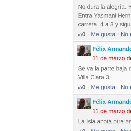
No dura la alegría. 
Entra Yasmani Herná
carrera. 4 a 3 y sigu
0
·
Me gusta
·
No 
Félix Armando
11 de marzo d
Se va la parte baja d
Villa Clara 3.
0
·
Me gusta
·
No 
Félix Armando
11 de marzo d
La Isla anota otra en