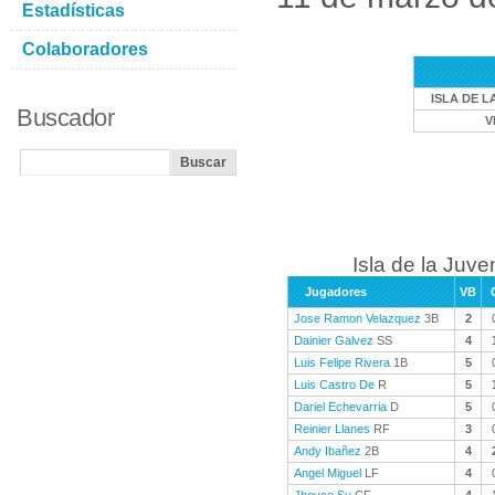
Estadísticas
Colaboradores
ISLA DE L
Buscador
V
Isla de la Juve
Jugadores
VB
Jose Ramon Velazquez
3B
2
Dainier Galvez
SS
4
Luis Felipe Rivera
1B
5
Luis Castro De
R
5
Dariel Echevarria
D
5
Reinier Llanes
RF
3
Andy Ibañez
2B
4
Angel Miguel
LF
4