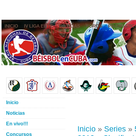
INICIO
IV LIGA ELITE
NOTICIAS
FOROS
PRONÓSTIC
Inicio
Noticias
En vivo!!!
Inicio
»
Series
»
Concursos