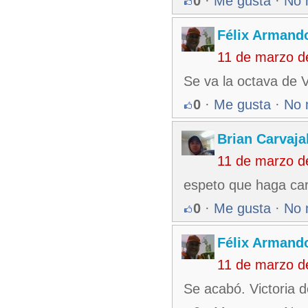
0
·
Me gusta
·
No 
Félix Armando
11 de marzo d
Se va la octava de V
0
·
Me gusta
·
No 
Brian Carvaja
11 de marzo d
espeto que haga carr
0
·
Me gusta
·
No 
Félix Armando
11 de marzo d
Se acabó. Victoria de