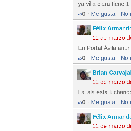
ya villa clara tiene 1
0
·
Me gusta
·
No 
Félix Armando
11 de marzo d
En Portal Ávila anun
0
·
Me gusta
·
No 
Brian Carvaja
11 de marzo d
La isla esta luchand
0
·
Me gusta
·
No 
Félix Armando
11 de marzo d