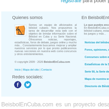
registrate
para poder 
Quienes somos
En BeisbolE
Somos un equipo de aficionados al
Lo que puedes enco
béisbol cubano. Nos propusimos la
En BeisbolEnCuba.co
tarea de desarrollar esta web con el
béisbol cubano, estad
objetivo de brindar información sobre el
los juegos y más...
Béisbol en Cuba y su Serie Nacional.
Ofrecemos noticias, reportajes,
estadísticas, foros de debate, juegos online y mucho
Noticias del béisb
más... Constantemente buscamos mejorar y ampliar
nuestros servicios por lo que pronto publicaremos
Foros, opiniones, 
nuevas secciones en nuestra web como concursos
y otros entretenimientos.
Concursos sobre e
© copyright 2009 - 2026
BeisbolEnCuba.com
Estadísticas de la 
Inicio
|
Mapa del sitio
|
Contacto
Serie 50, la Serie d
Redes sociales:
Mapa de nuestra 
Directorio de Béi
BeisbolEnCuba.com es un proyecto desarr