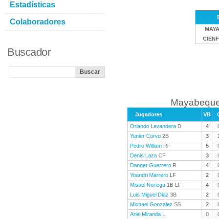
Estadísticas
Colaboradores
MAY
CIEN
Buscador
Mayabeque 
Jugadores
VB
Orlando Lavandera
D
4
Yunier Corvo
2B
3
Pedro William
RF
5
Denis Laza
CF
3
Danger Guerrero
R
4
Yoandri Marrero
LF
2
Misael Noriega
1B-LF
4
Luis Miguel Diaz
3B
2
Michael Gonzalez
SS
2
Ariel Miranda
L
0