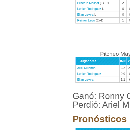
Ernesto Molinet
(1)-1B
2
Lenier Rodriguez
L
0
Elian Leyva
L
0
Reinier Lago
(2)-D
1
Pitcheo Ma
Jugadores
INN
V
Ariel Miranda
6.2
2
Lenier Rodriguez
0.0
Elian Leyva
1.1
Ganó: Ronny G
Perdió: Ariel M
Pronósticos 