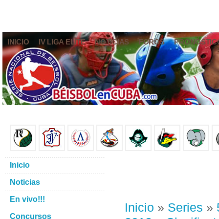
INICIO
IV LIGA ELITE
NOTICIAS
FOROS
PRONÓSTIC
Inicio
Noticias
En vivo!!!
Inicio
»
Series
»
Concursos