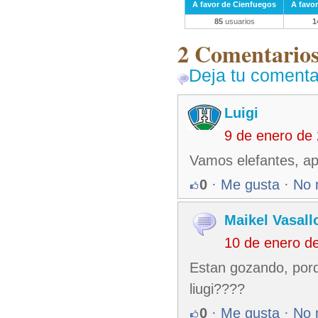
A favor de Cienfuegos
A favo
85
usuarios
1
2 Comentarios 
Deja tu comenta
Luigi
9 de enero de
Vamos elefantes, apla
0
·
Me gusta
·
No 
Maikel Vasall
10 de enero d
Estan gozando, porq
liugi????
0
·
Me gusta
·
No 