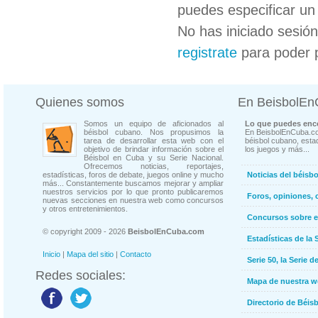
puedes especificar un 
No has iniciado sesió
registrate
para poder 
Quienes somos
En BeisbolE
Somos un equipo de aficionados al
Lo que puedes enco
béisbol cubano. Nos propusimos la
En BeisbolEnCuba.co
tarea de desarrollar esta web con el
béisbol cubano, estad
objetivo de brindar información sobre el
los juegos y más...
Béisbol en Cuba y su Serie Nacional.
Ofrecemos noticias, reportajes,
estadísticas, foros de debate, juegos online y mucho
Noticias del béisb
más... Constantemente buscamos mejorar y ampliar
nuestros servicios por lo que pronto publicaremos
Foros, opiniones, 
nuevas secciones en nuestra web como concursos
y otros entretenimientos.
Concursos sobre e
© copyright 2009 - 2026
BeisbolEnCuba.com
Estadísticas de la 
Inicio
|
Mapa del sitio
|
Contacto
Serie 50, la Serie d
Redes sociales:
Mapa de nuestra 
Directorio de Béi