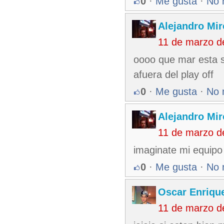
0
·
Me gusta
·
No 
Alejandro Mir
11 de marzo d
oooo que mar esta 
afuera del play off
0
·
Me gusta
·
No 
Alejandro Mir
11 de marzo d
imaginate mi equipo
0
·
Me gusta
·
No 
Oscar Enriqu
11 de marzo d