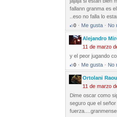
jajaja si estan bien
fallann granma es e
..eso no falla lo es
0
·
Me gusta
·
No 
Alejandro Mir
11 de marzo d
y el peor jugando c
0
·
Me gusta
·
No 
Ortolani Raou
11 de marzo d
Dime oscar como sig
seguro que el señor
fuerza....granmense!!