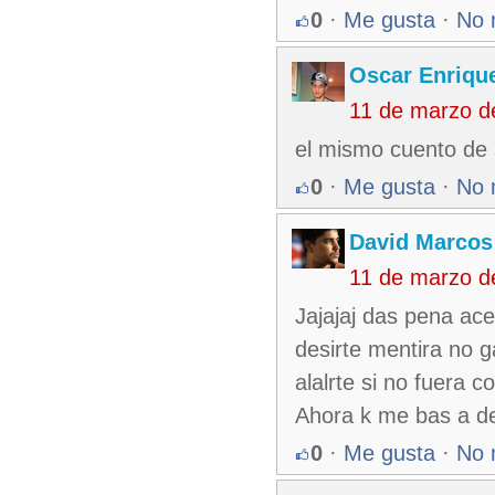
0
·
Me gusta
·
No 
Oscar Enriqu
11 de marzo d
el mismo cuento de 
0
·
Me gusta
·
No 
David Marcos
11 de marzo d
Jajajaj das pena ace
desirte mentira no 
alalrte si no fuera 
Ahora k me bas a des
0
·
Me gusta
·
No 