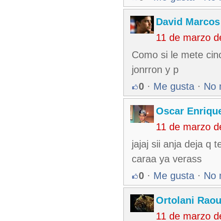
David Marcos
11 de marzo d
Como si le mete cinc
jonrron y p
0
·
Me gusta
·
No 
Oscar Enriqu
11 de marzo d
jajaj sii anja deja 
caraa ya verass
0
·
Me gusta
·
No 
Ortolani Raou
11 de marzo d