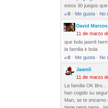
estos 30 juegos que
0
·
Me gusta
·
No 
David Marcos
11 de marzo d
que bola jaamli herm
la familia k bola
0
·
Me gusta
·
No 
Jaamli
11 de marzo d
La familia OK Bro.
han cogido su segund
Man, se te encarno ot
tiene pega pega.. ja