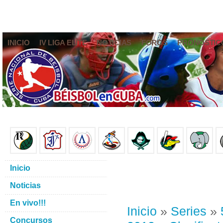
INICIO
IV LIGA ELITE
NOTICIAS
FOROS
PRONÓSTIC
Inicio
Noticias
En vivo!!!
Inicio
»
Series
»
Concursos