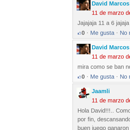
David Marcos
11 de marzo d
Jajajaja 11 a 6 jajaj
0
·
Me gusta
·
No 
David Marcos
11 de marzo d
mira como se ban no
0
·
Me gusta
·
No 
Jaamli
11 de marzo d
Hola David!!!.. Como
por fin, descansand
buen juego ganaron 