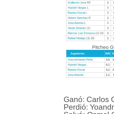
Guillermo Jose
RF
1
Yoandri Vargas
L
0
Ramiro Ferral
L
0
Hubert Sanchez
R
1
Jose Antonio
L
0
Yasiel Jimenez
(1)
1
Marcos Luis Fonseca
(2)-SS
1
Rafael Hidalgo
(3)-2B
1
Pitcheo 
Jugadores
INN
V
Jose Armando Peña
3.0
1
Yoandri Vargas
0.1
Ramiro Ferral
3.1
1
Jose Antonio
1.1
Ganó: Carlos 
Perdió: Yoand