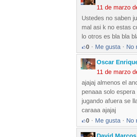
11 de marzo d
Ustedes no saben jug
mal asi k no estas
lo otros es bla bla 
0
·
Me gusta
·
No 
Oscar Enriqu
11 de marzo d
ajajaj almenos el an
penaaa solo espera 
jugando afuera se l
caraaa ajajaj
0
·
Me gusta
·
No 
David Marcos