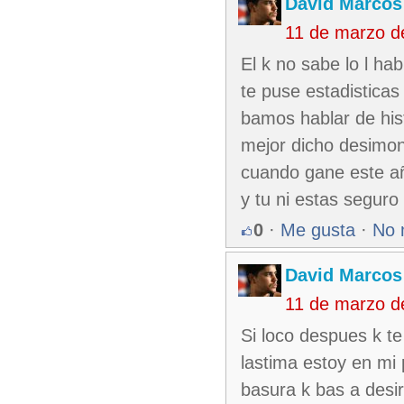
David Marcos
11 de marzo d
El k no sabe lo l ha
te puse estadistica
bamos hablar de his
mejor dicho desimon
cuando gane este añ
y tu ni estas seguro 
0
·
Me gusta
·
No 
David Marcos
11 de marzo d
Si loco despues k te
lastima estoy en mi
basura k bas a desir