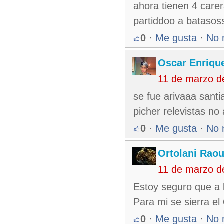
ahora tienen 4 carer
partiddoo a batasos
0
·
Me gusta
·
No 
Oscar Enriqu
11 de marzo d
se fue arivaaa sant
picher relevistas 
0
·
Me gusta
·
No 
Ortolani Raou
11 de marzo d
Estoy seguro que a 
Para mi se sierra el
0
·
Me gusta
·
No 