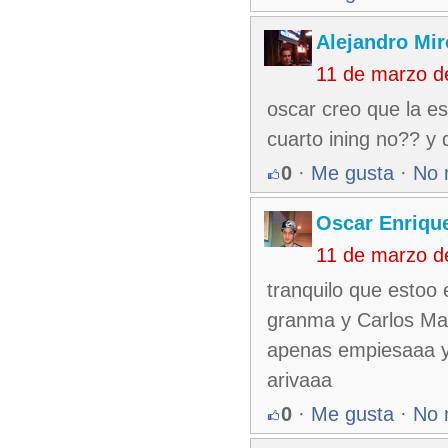
Alejandro Mir
11 de marzo d
oscar creo que la es
cuarto ining no?? y 
0
·
Me gusta
·
No 
Oscar Enriqu
11 de marzo d
tranquilo que estoo
granma y Carlos Man
apenas empiesaaa y
arivaaa
0
·
Me gusta
·
No 