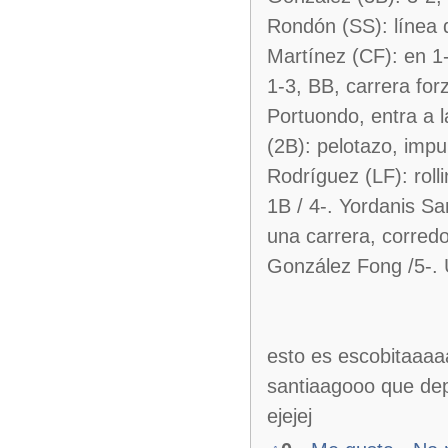
Rondón (SS): línea d
Martínez (CF): en 1
1-3, BB, carrera for
Portuondo, entra a l
(2B): pelotazo, impu
Rodríguez (LF): roll
1B / 4-. Yordanis Sa
una carrera, corredo
González Fong /5-. 
esto es escobitaa
santiaagooo que dep
ejejej