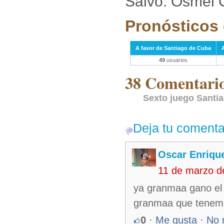
Salvó: Osmel C
Pronósticos 
A favor de Santiago de Cuba
49
usuarios
38 Comentarios
Sexto juego Santi
Deja tu comenta
Oscar Enriqu
11 de marzo d
ya granmaa gano el j
granmaa que tenemos 
0
·
Me gusta
·
No 