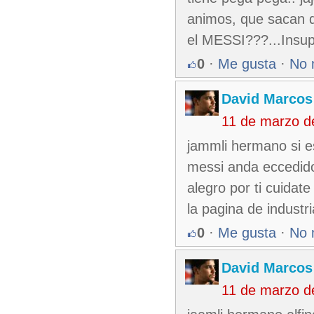
animos, que sacan d
el MESSI???...Insup
0
·
Me gusta
·
No 
David Marcos
11 de marzo d
jammli hermano si es
messi anda eccedido 
alegro por ti cuidate
la pagina de industr
0
·
Me gusta
·
No 
David Marcos
11 de marzo d