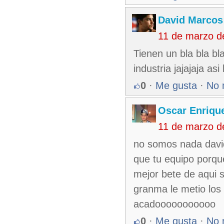
David Marcos
11 de marzo d
Tienen un bla bla bla
industria jajajaja a
0
·
Me gusta
·
No 
Oscar Enriqu
11 de marzo d
no somos nada david
que tu equipo porqu
mejor bete de aqui 
granma le metio los 
acadooooooooooo
0
·
Me gusta
·
No 