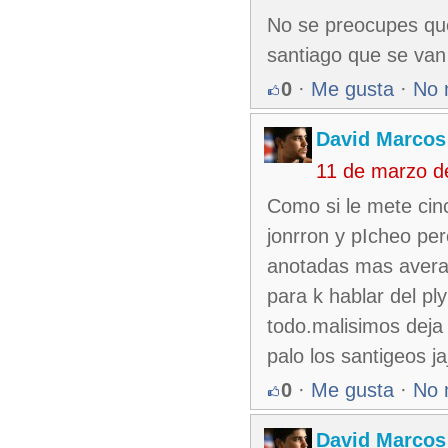
No se preocupes qu
santiago que se van a
0
·
Me gusta
·
No 
David Marcos
11 de marzo d
Como si le mete cinc
jonrron y pIcheo pe
anotadas mas averag
para k hablar del pl
todo.malisimos deja
palo los santigeos ja
0
·
Me gusta
·
No 
David Marcos