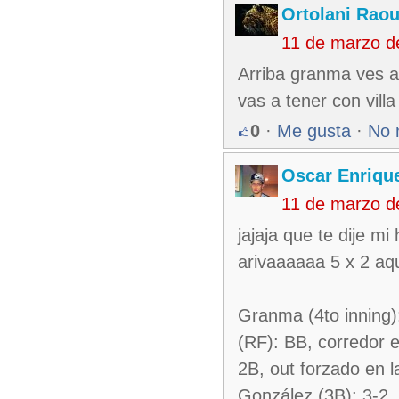
Ortolani Raou
11 de marzo d
Arriba granma ves a 
vas a tener con vill
0
·
Me gusta
·
No 
Oscar Enriqu
11 de marzo d
jajaja que te dije m
arivaaaaaa 5 x 2 aq
Granma (4to inning):
(RF): BB, corredor e
2B, out forzado en l
González (3B): 3-2, 