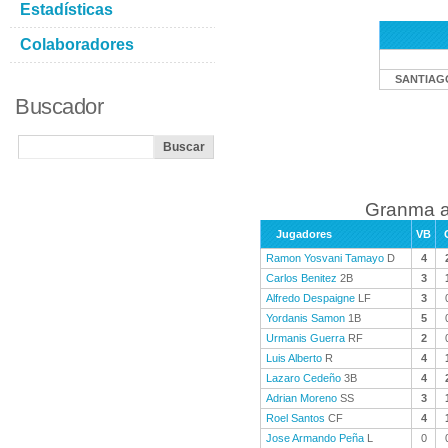
Estadísticas
Colaboradores
SANTIAG
Buscador
Granma a
Jugadores
VB
Ramon Yosvani Tamayo
D
4
Carlos Benitez
2B
3
Alfredo Despaigne
LF
3
Yordanis Samon
1B
5
Urmanis Guerra
RF
2
Luis Alberto
R
4
Lazaro Cedeño
3B
4
Adrian Moreno
SS
3
Roel Santos
CF
4
Jose Armando Peña
L
0