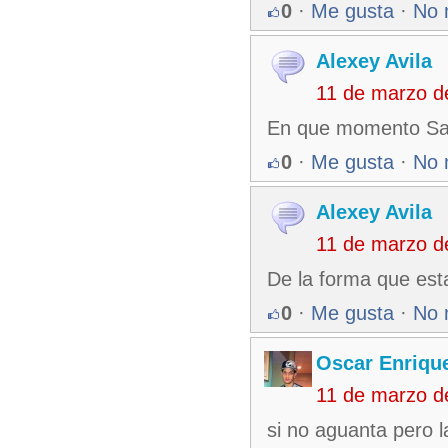
0
·
Me gusta
·
No 
Alexey Avila
11 de marzo d
En que momento San
0
·
Me gusta
·
No 
Alexey Avila
11 de marzo d
De la forma que est
0
·
Me gusta
·
No 
Oscar Enriqu
11 de marzo d
si no aguanta pero 