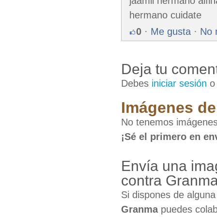
jaamli hermano alfin
hermano cuidate
0
·
Me gusta
·
No 
Deja tu coment
Debes
iniciar sesión
Imágenes de 
No tenemos imágenes
¡Sé el primero en en
Envía una ima
contra Granm
Si dispones de algun
Granma
puedes colabo