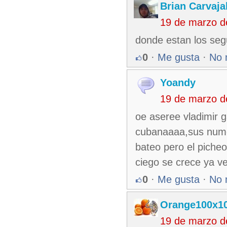
Brian Carvaja
19 de marzo d
donde estan los segu
0
·
Me gusta
·
No 
Yoandy
19 de marzo d
oe aseree vladimir g
cubanaaaa,sus nume
bateo pero el picheo
ciego se crece ya v
0
·
Me gusta
·
No 
Orange100x1
19 de marzo d