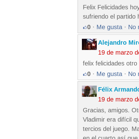
Felix Felicidades h
sufriendo el partido h
0
·
Me gusta
·
No 
Alejandro Mir
19 de marzo d
felix felicidades ot
0
·
Me gusta
·
No 
Félix Armando
19 de marzo d
Gracias, amigos. O
Vladimir era difícil
tercios del juego. 
en el cuarto así que