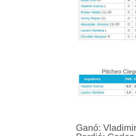
Abdel Civil
RF
4
Vladimir Garcia
L
0
Ruben Valdes
(1)-2B
0
Jenny Reyes
(2)
0
Alexander Jimenez
(3)-RF
0
Lazaro Santana
L
0
Osvaldo Vazquez
R
0
Pitcheo Cieg
Jugadores
INN
V
Vladimir Garcia
8.0
2
Lazaro Santana
1.0
Ganó: Vladimir