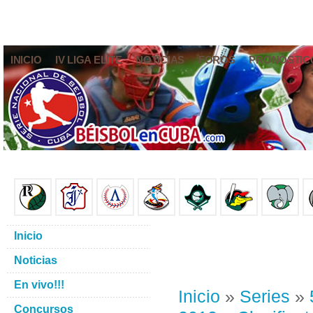
INICIO
IV LIGA ELITE
NOTICIAS
FOROS
PRONÓSTIC
Inicio
Noticias
En vivo!!!
Inicio
»
Series
»
Concursos