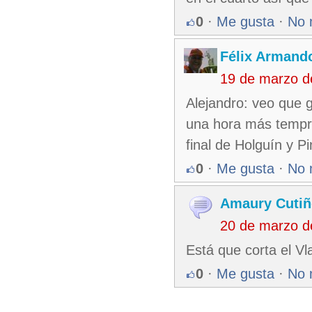
0
·
Me gusta
·
No 
Félix Armando
19 de marzo d
Alejandro: veo que 
una hora más tempr
final de Holguín y Pi
0
·
Me gusta
·
No 
Amaury Cutiñ
20 de marzo d
Está que corta el Vla
0
·
Me gusta
·
No 