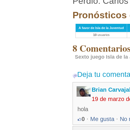
Perdió: Carlo
Pronósticos 
A favor de Isla de la Juventud
10
usuarios
8 Comentarios 
Sexto juego Isla de la
Deja tu comenta
Brian Carvaja
19 de marzo d
hola
0
·
Me gusta
·
No 