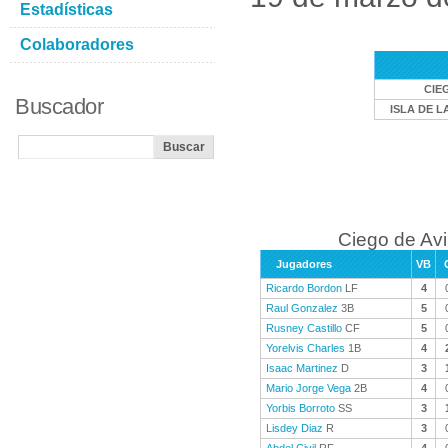
Estadísticas
Colaboradores
CIE
Buscador
ISLA DE L
Ciego de Avi
Jugadores
VB
Ricardo Bordon
LF
4
Raul Gonzalez
3B
5
Rusney Castillo
CF
5
Yorelvis Charles
1B
4
Isaac Martinez
D
3
Mario Jorge Vega
2B
4
Yorbis Borroto
SS
3
Lisdey Diaz
R
3