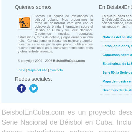
Quienes somos
En BeisbolE
Somos un equipo de aficionados al
Lo que puedes enco
béisbol cubano. Nos propusimos la
En BeisbolEnCuba.co
tarea de desarrollar esta web con el
béisbol cubano, estad
objetivo de brindar información sobre el
los juegos y más...
Béisbol en Cuba y su Serie Nacional.
Ofrecemos noticias, reportajes,
estadísticas, foros de debate, juegos online y mucho
Noticias del béisb
más... Constantemente buscamos mejorar y ampliar
nuestros servicios por lo que pronto publicaremos
Foros, opiniones, 
nuevas secciones en nuestra web como concursos
y otros entretenimientos.
Concursos sobre e
© copyright 2009 - 2026
BeisbolEnCuba.com
Estadísticas de la 
Inicio
|
Mapa del sitio
|
Contacto
Serie 50, la Serie d
Redes sociales:
Mapa de nuestra 
Directorio de Béi
BeisbolEnCuba.com es un proyecto desarr
Serie Nacional de Béisbol en Cuba. Inclui