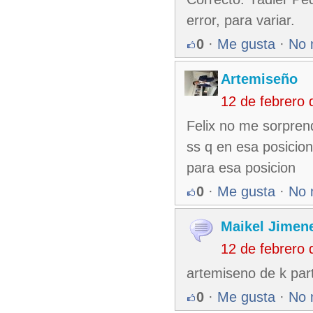
error, para variar.
0
·
Me gusta
·
No 
Artemiseño
12 de febrero
Felix no me sorprend
ss q en esa posicion
para esa posicion
0
·
Me gusta
·
No 
Maikel Jimen
12 de febrero
artemiseno de k par
0
·
Me gusta
·
No 