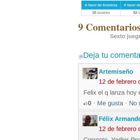
A favor de Artemisa
A favor d
18
usuarios
62
u
9 Comentarios 
Sexto jueg
Deja tu comenta
Artemiseño
12 de febrero
Felix el q lanza hoy 
0
·
Me gusta
·
No 
Félix Armando
12 de febrero
Correcto. Yadier Pe