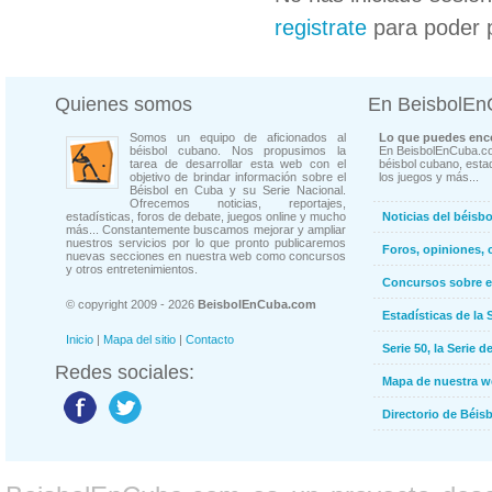
registrate
para poder 
Quienes somos
En BeisbolE
Somos un equipo de aficionados al
Lo que puedes enco
béisbol cubano. Nos propusimos la
En BeisbolEnCuba.co
tarea de desarrollar esta web con el
béisbol cubano, estad
objetivo de brindar información sobre el
los juegos y más...
Béisbol en Cuba y su Serie Nacional.
Ofrecemos noticias, reportajes,
estadísticas, foros de debate, juegos online y mucho
Noticias del béisb
más... Constantemente buscamos mejorar y ampliar
nuestros servicios por lo que pronto publicaremos
Foros, opiniones, 
nuevas secciones en nuestra web como concursos
y otros entretenimientos.
Concursos sobre e
© copyright 2009 - 2026
BeisbolEnCuba.com
Estadísticas de la 
Inicio
|
Mapa del sitio
|
Contacto
Serie 50, la Serie d
Redes sociales:
Mapa de nuestra 
Directorio de Béi