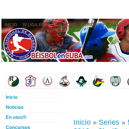
INICIO
IV LIGA ELITE
NOTICIAS
FOROS
PRONÓSTIC
Inicio
Noticias
En vivo!!!
Inicio
»
Series
»
Concursos