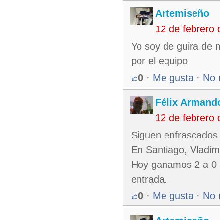
Artemiseño
12 de febrero
Yo soy de guira de 
por el equipo
0
·
Me gusta
·
No 
Félix Armando
12 de febrero
Siguen enfrascados e
En Santiago, Vladim
Hoy ganamos 2 a 0 c
entrada.
0
·
Me gusta
·
No 