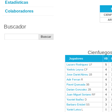
Estadísticas
Colaboradores
CIEN
AR
Buscador
Cienfuegos
Jugadores
VB
Lazaro Rodriguez
LF
5
Yoelvis Leyva
CF
4
Jose Dariel Abreu
1B
4
Adir Ferran
R
4
Pavel Quesada
3B
3
Darian Gonzalez
2B
4
Juan Miguel Soriano
RF
4
Yusniel Ibañez
D
3
Barbaro Erisbel
SS
3
Yuniel Leiva
L
0