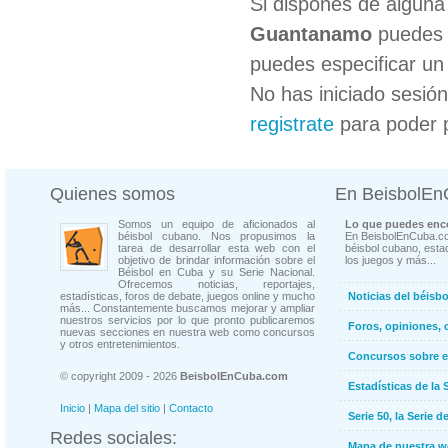
Si dispones de algun
Guantanamo
puedes c
puedes especificar un 
No has iniciado sesió
registrate
para poder 
Quienes somos
En BeisbolE
Somos un equipo de aficionados al
Lo que puedes enco
béisbol cubano. Nos propusimos la
En BeisbolEnCuba.co
tarea de desarrollar esta web con el
béisbol cubano, estad
objetivo de brindar información sobre el
los juegos y más...
Béisbol en Cuba y su Serie Nacional.
Ofrecemos noticias, reportajes,
estadísticas, foros de debate, juegos online y mucho
Noticias del béisb
más... Constantemente buscamos mejorar y ampliar
nuestros servicios por lo que pronto publicaremos
Foros, opiniones, 
nuevas secciones en nuestra web como concursos
y otros entretenimientos.
Concursos sobre e
© copyright 2009 - 2026
BeisbolEnCuba.com
Estadísticas de la 
Inicio
|
Mapa del sitio
|
Contacto
Serie 50, la Serie d
Redes sociales:
Mapa de nuestra 