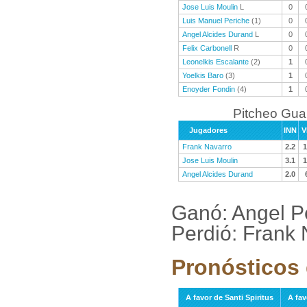
Jose Luis Moulin
L
0
Luis Manuel Periche
(1)
0
Angel Alcides Durand
L
0
Felix Carbonell
R
0
Leonelkis Escalante
(2)
1
Yoelkis Baro
(3)
1
Enoyder Fondin
(4)
1
Pitcheo Gu
Jugadores
INN
V
Frank Navarro
2.2
1
Jose Luis Moulin
3.1
1
Angel Alcides Durand
2.0
Ganó: Angel P
Perdió: Frank
Pronósticos 
A favor de Santi Spiritus
A fa