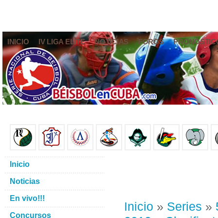
INICIO
IV LIGA ELITE
NOTICIAS
FOROS
PRONÓSTIC
Inicio
Noticias
En vivo!!!
Inicio
»
Series
»
Concursos