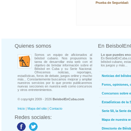
Prueba de Seguridad:
Quienes somos
En BeisbolE
Somos un equipo de aficionados al
Lo que puedes enco
béisbol cubano. Nos propusimos la
En BeisbolEnCuba.co
tarea de desarrollar esta web con el
béisbol cubano, estad
objetivo de brindar información sobre el
los juegos y más...
Béisbol en Cuba y su Serie Nacional.
Ofrecemos noticias, reportajes,
estadísticas, foros de debate, juegos online y mucho
Noticias del béisb
más... Constantemente buscamos mejorar y ampliar
nuestros servicios por lo que pronto publicaremos
Foros, opiniones, 
nuevas secciones en nuestra web como concursos
y otros entretenimientos.
Concursos sobre e
© copyright 2009 - 2026
BeisbolEnCuba.com
Estadísticas de la 
Inicio
|
Mapa del sitio
|
Contacto
Serie 50, la Serie d
Redes sociales:
Mapa de nuestra 
Directorio de Béi