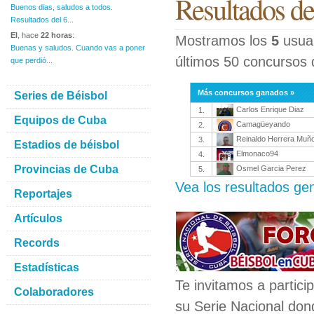
Resultados de
Buenos dias, saludos a todos.
Resultados del 6...
El
, hace
22 horas
:
Mostramos los
5
usuar
Buenas y saludos. Cuando vas a poner
últimos 50 concursos 
que perdió...
Más concursos ganados »
Series de Béisbol
Carlos Enrique Diaz
1.
Equipos de Cuba
Camagüeyando
2.
Reinaldo Herrera Muñ
3.
Estadios de béisbol
Elmonaco94
4.
Provincias de Cuba
Osmel Garcia Perez
5.
Vea los resultados ge
Reportajes
Artículos
Records
Estadísticas
Te invitamos a partici
Colaboradores
su Serie Nacional dond