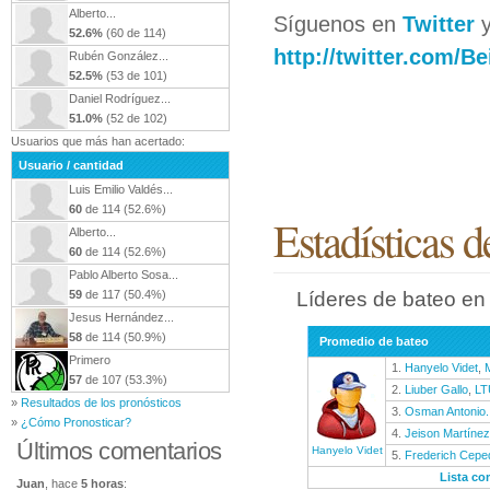
Alberto...
Síguenos en
Twitter
y
52.6%
(60 de 114)
http://twitter.com/
Rubén González...
52.5%
(53 de 101)
Daniel Rodríguez...
51.0%
(52 de 102)
Usuarios que más han acertado:
Usuario / cantidad
Luis Emilio Valdés...
60
de 114 (52.6%)
Estadísticas d
Alberto...
60
de 114 (52.6%)
Pablo Alberto Sosa...
59
de 117 (50.4%)
Líderes de bateo en
Jesus Hernández...
58
de 114 (50.9%)
Promedio de bateo
Primero
1.
Hanyelo Videt
,
57
de 107 (53.3%)
2.
Liuber Gallo
,
LT
»
Resultados de los pronósticos
3.
Osman Antonio..
»
¿Cómo Pronosticar?
4.
Jeison Martínez
Últimos comentarios
Hanyelo Videt
5.
Frederich Ceped
Lista co
Juan
, hace
5 horas
: