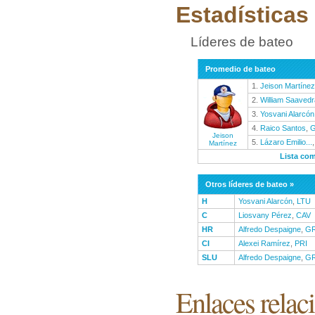
Estadísticas
Líderes de bateo
Promedio de bateo
1.
Jeison Martínez
2.
William Saavedr
3.
Yosvani Alarcón
4.
Raico Santos
,
Jeison
5.
Lázaro Emilio...
Martínez
Lista co
Otros líderes de bateo »
H
Yosvani Alarcón
,
LTU
C
Liosvany Pérez
,
CAV
HR
Alfredo Despaigne
,
G
CI
Alexei Ramírez
,
PRI
SLU
Alfredo Despaigne
,
G
Enlaces relac