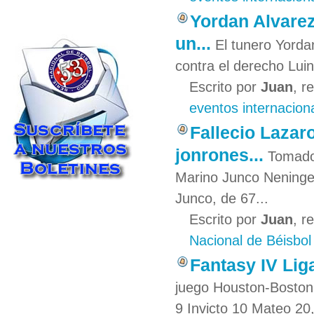
Yordan Alvare
un...
El tunero Yorda
contra el derecho Lui
Escrito por
Juan
, r
eventos internacion
Fallecio Lazar
jonrones...
Tomado 
Marino Junco Neninger
Junco, de 67...
Escrito por
Juan
, r
Nacional de Béisbol
Fantasy IV Liga
juego Houston-Boston 
9 Invicto 10 Mateo 20,