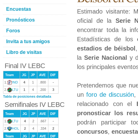
Encuestas
Estimado visitante:
Pronósticos
oficial de la
Serie 
encontrar toda la in
Foros
Estadísticas de los
Invita a tus amigos
estadios de béisbol
Libro de visitas
la
Serie Nacional
y 
Final IV LEBC
los principales evento
Team
JG
JP
AVE
DIF
1.
IND
4
1
.800
-
Pretendemos que nues
2.
LTU
1
4
.200
3
un
foro de discusión
,
Tabla de posiciones detallada
relacionado con el
Semifinales IV LEBC
pronosticar los res
Team
JG
JP
AVE
DIF
podrán participar t
1.
LTU
4
2
.667
-
2.
HOL
2
4
.334
2
concursos
,
encuest
Team
JG
JP
AVE
DIF