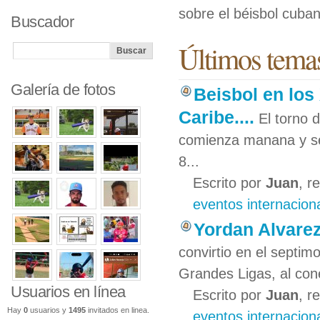
sobre el béisbol cuban
Buscador
Últimos temas
Galería de fotos
Beisbol en lo
Caribe....
El torno 
comienza manana y se 
8...
Escrito por
Juan
, r
eventos internacion
Yordan Alvarez
convirtio en el septim
Grandes Ligas, al cone
Usuarios en línea
Escrito por
Juan
, r
Hay
0
usuarios y
1495
invitados en linea.
eventos internacion