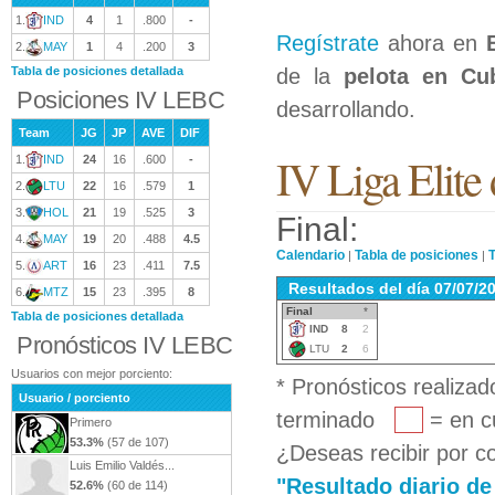
1.
IND
4
1
.800
-
Regístrate
ahora en
2.
MAY
1
4
.200
3
Tabla de posiciones detallada
de la
pelota en Cu
Posiciones IV LEBC
desarrollando.
Team
JG
JP
AVE
DIF
IV Liga Elite
1.
IND
24
16
.600
-
2.
LTU
22
16
.579
1
3.
HOL
21
19
.525
3
Final:
4.
MAY
19
20
.488
4.5
Calendario
Tabla de posiciones
T
|
|
5.
ART
16
23
.411
7.5
Resultados del día 07/07/2
6.
MTZ
15
23
.395
8
Final
*
Tabla de posiciones detallada
IND
8
2
Pronósticos IV LEBC
LTU
2
6
Usuarios con mejor porciento:
* Pronósticos realizad
Usuario / porciento
terminado
= en 
Primero
53.3%
(57 de 107)
¿Deseas recibir por co
Luis Emilio Valdés...
"Resultado diario de
52.6%
(60 de 114)