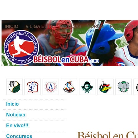
INICIO
IV LIGA ELITE
NOTICIAS
FOROS
PRONÓSTIC
Inicio
Noticias
En vivo!!!
Béisbol en C
Concursos