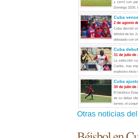
y cerró con pas
Domingo 2026. L
Cuba vence 
2 de agosto d
Cuba derrotó es
béisbol de los 
debutado con vic
Cuba debuta
31 de julio de
La selección cu
Caribe, tras i
explosivo inicio 
Cuba ajusta
30 de julio de
El histórico Es
de su debut ofi
torneo, el conjun
Otras noticias de
Béisbol en C