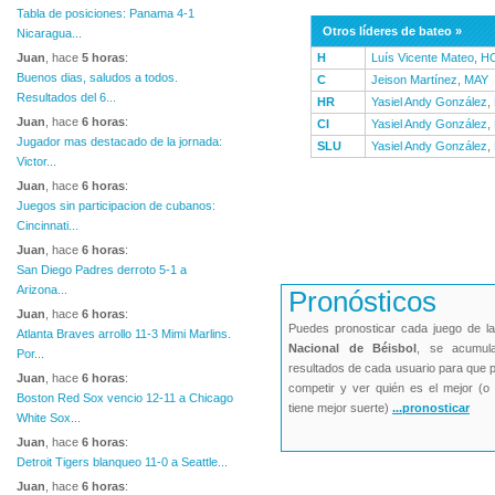
Tabla de posiciones: Panama 4-1
Otros líderes de bateo »
Nicaragua...
Juan
, hace
5 horas
:
H
Luís Vicente Mateo
,
H
Buenos dias, saludos a todos.
C
Jeison Martínez
,
MAY
Resultados del 6...
HR
Yasiel Andy González
,
Juan
, hace
6 horas
:
CI
Yasiel Andy González
,
Jugador mas destacado de la jornada:
SLU
Yasiel Andy González
,
Victor...
Juan
, hace
6 horas
:
Juegos sin participacion de cubanos:
Cincinnati...
Juan
, hace
6 horas
:
San Diego Padres derroto 5-1 a
Arizona...
Pronósticos
Juan
, hace
6 horas
:
Puedes pronosticar cada juego de l
Atlanta Braves arrollo 11-3 Mimi Marlins.
Nacional de Béisbol
, se acumul
Por...
resultados de cada usuario para que 
Juan
, hace
6 horas
:
competir y ver quién es el mejor (o 
Boston Red Sox vencio 12-11 a Chicago
tiene mejor suerte)
...pronosticar
White Sox...
Juan
, hace
6 horas
:
Detroit Tigers blanqueo 11-0 a Seattle...
Juan
, hace
6 horas
: