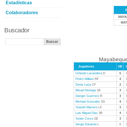
Estadísticas
E
Colaboradores
MAYA
MAT
Buscador
Mayabeque 
Jugadores
VB
Orlando Lavandera
D
5
Pedro William
RF
4
Denis Laza
CF
2
Misael Noriega
1B
3
Danger Guerrero
R
3
Michael Gonzalez
SS
4
Yoandri Marrero
LF
3
Luis Miguel Diaz
3B
4
Yunier Corvo
2B
3
Sergio Eduardo
L
0