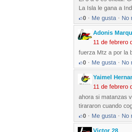
La Isla le gana a Ind
0
·
Me gusta
·
No 
Adonis Marqu
11 de febrero
fuerza Mtz a por la 
0
·
Me gusta
·
No 
Yaimel Herna
11 de febrero
ahora si matanzas va
tirararon cuando co
0
·
Me gusta
·
No 
Victor 28