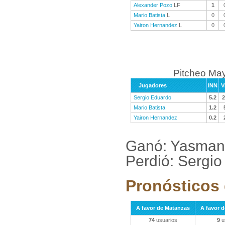
Alexander Pozo
LF
1
Mario Batista
L
0
Yairon Hernandez
L
0
Pitcheo Ma
Jugadores
INN
V
Sergio Eduardo
5.2
2
Mario Batista
1.2
Yairon Hernandez
0.2
Ganó: Yasmani
Perdió: Sergi
Pronósticos 
A favor de Matanzas
A favor 
74
usuarios
9
u