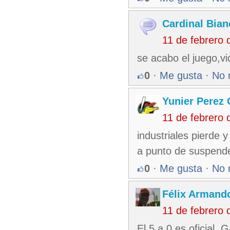
Cardinal Bian
11 de febrero
se acabo el juego,v
0
·
Me gusta
·
No 
Yunier Perez
11 de febrero
industriales pierde y
a punto de suspender
0
·
Me gusta
·
No 
Félix Armando
11 de febrero
El 5 a 0 es oficial.