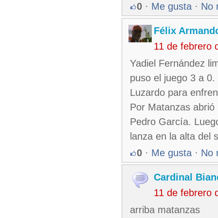
0
·
Me gusta
·
No 
Félix Armando
11 de febrero
Yadiel Fernández lim
puso el juego 3 a 0.
Luzardo para enfrent
Por Matanzas abrió 
Pedro García. Luego,
lanza en la alta del 
0
·
Me gusta
·
No 
Cardinal Bian
11 de febrero
arriba matanzas