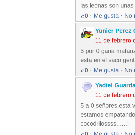
las leonas son una
0
·
Me gusta
·
No 
Yunier Perez
11 de febrero
5 por 0 gana matanza
esta en el saco gen
0
·
Me gusta
·
No 
Yadiel Guard
11 de febrero
5 a 0 señores,esta 
estamos empatando d
cocodrilossss......!
0
·
Me gusta
·
No 