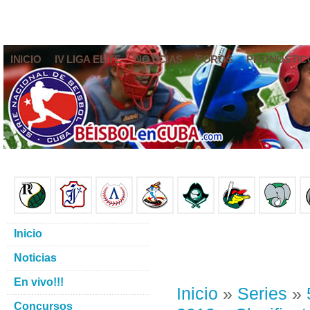
INICIO
IV LIGA ELITE
NOTICIAS
FOROS
PRONÓSTIC
Inicio
Noticias
En vivo!!!
Inicio
»
Series
»
Concursos