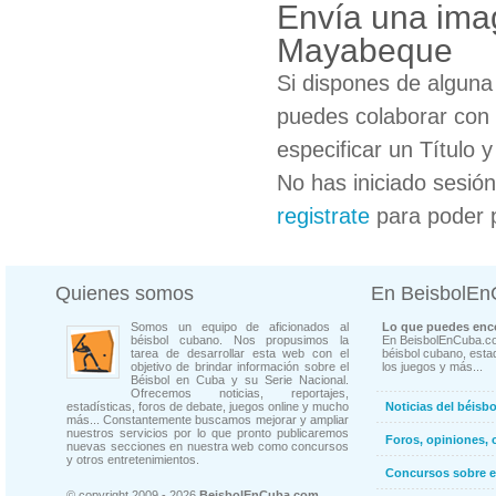
Envía una ima
Mayabeque
Si dispones de algun
puedes colaborar con 
especificar un Título 
No has iniciado sesió
registrate
para poder 
Quienes somos
En BeisbolE
Somos un equipo de aficionados al
Lo que puedes enco
béisbol cubano. Nos propusimos la
En BeisbolEnCuba.co
tarea de desarrollar esta web con el
béisbol cubano, estad
objetivo de brindar información sobre el
los juegos y más...
Béisbol en Cuba y su Serie Nacional.
Ofrecemos noticias, reportajes,
estadísticas, foros de debate, juegos online y mucho
Noticias del béisb
más... Constantemente buscamos mejorar y ampliar
nuestros servicios por lo que pronto publicaremos
Foros, opiniones, 
nuevas secciones en nuestra web como concursos
y otros entretenimientos.
Concursos sobre e
© copyright 2009 - 2026
BeisbolEnCuba.com