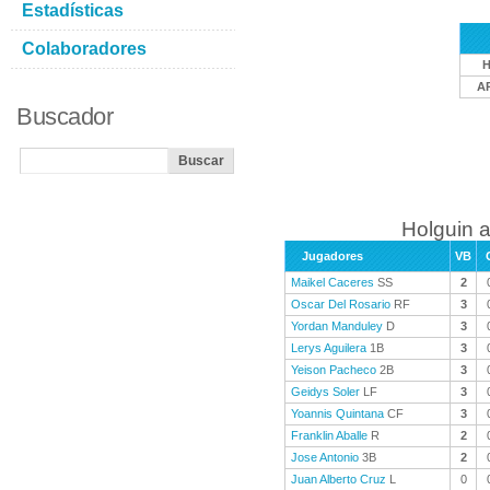
Estadísticas
Colaboradores
A
Buscador
Holguin a
Jugadores
VB
Maikel Caceres
SS
2
Oscar Del Rosario
RF
3
Yordan Manduley
D
3
Lerys Aguilera
1B
3
Yeison Pacheco
2B
3
Geidys Soler
LF
3
Yoannis Quintana
CF
3
Franklin Aballe
R
2
Jose Antonio
3B
2
Juan Alberto Cruz
L
0