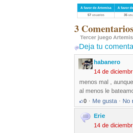
A favor de Artemisa
A favor d
57
usuarios
35
usu
3 Comentarios 
Tercer juego Artemis
Deja tu comenta
habanero
14 de diciemb
menos mal , aunque 
al menos le bateam
0
·
Me gusta
·
No 
Erie
14 de diciemb