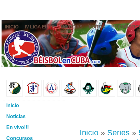
INICIO
IV LIGA ELITE
NOTICIAS
FOROS
PRONÓSTIC
Inicio
Noticias
En vivo!!!
Inicio
»
Series
»
Concursos