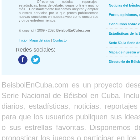
Ofrecemos noticias, reportajes,
estadísticas, foros de debate, juegos online y mucho
Noticias del béisb
más... Constantemente buscamos mejorar y ampliar
nuestros servicios por lo que pronto publicaremos
Foros, opiniones, 
nuevas secciones en nuestra web como concursos
y otros entretenimientos.
Concursos sobre e
© copyright 2009 - 2026
BeisbolEnCuba.com
Estadísticas de la 
Inicio
|
Mapa del sitio
|
Contacto
Serie 50, la Serie d
Redes sociales:
Mapa de nuestra 
Directorio de Béi
BeisbolEnCuba.com es un proyecto desarr
Serie Nacional de Béisbol en Cuba. Inclui
diarios, estadísticas, noticias, report
para que los usuarios publiquen sus ideas
o sus estrellas favoritas. Disponemos d
pronosticar los juegos o participar en lo