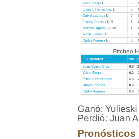
Yaisel Sierra
L
0
Ernesto Hernandez
L
0
Daikel Labrada
L
0
Freddy Portilla
(1)-R
1
Marnolki Aguiar
(2)-3B
1
Alexis Leyva
CF
0
Carlos Aguilera
L
0
Pitcheo H
Jugadores
INN
V
Juan Alberto Cruz
6.0
2
Yaisel Sierra
0.2
Ernesto Hernandez
0.0
Daikel Labrada
0.2
Carlos Aguilera
0.0
Ganó: Yulieski
Perdió: Juan A
Pronósticos 