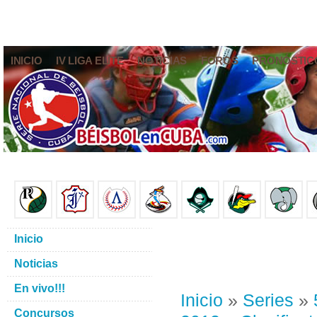
INICIO
IV LIGA ELITE
NOTICIAS
FOROS
PRONÓSTIC
Inicio
Noticias
En vivo!!!
Inicio
»
Series
»
Concursos