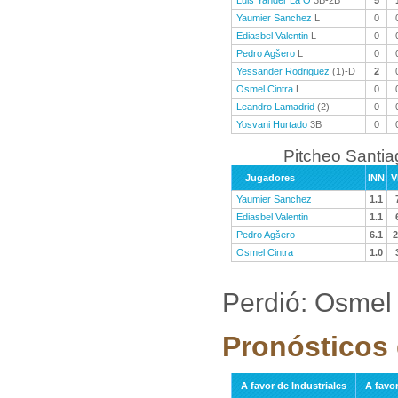
Luis Yander La O
3B-2B
5
Yaumier Sanchez
L
0
Ediasbel Valentin
L
0
Pedro Agšero
L
0
Yessander Rodriguez
(1)-D
2
Osmel Cintra
L
0
Leandro Lamadrid
(2)
0
Yosvani Hurtado
3B
0
Pitcheo Santi
Jugadores
INN
V
Yaumier Sanchez
1.1
Ediasbel Valentin
1.1
Pedro Agšero
6.1
2
Osmel Cintra
1.0
Perdió: Osmel 
Pronósticos 
A favor de Industriales
A favo