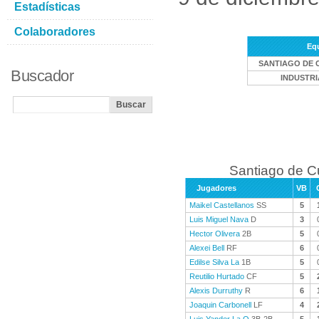
Estadísticas
Colaboradores
Eq
SANTIAGO DE 
Buscador
INDUSTRI
Santiago de C
Jugadores
VB
Maikel Castellanos
SS
5
Luis Miguel Nava
D
3
Hector Olivera
2B
5
Alexei Bell
RF
6
Edilse Silva La
1B
5
Reutilio Hurtado
CF
5
Alexis Durruthy
R
6
Joaquin Carbonell
LF
4