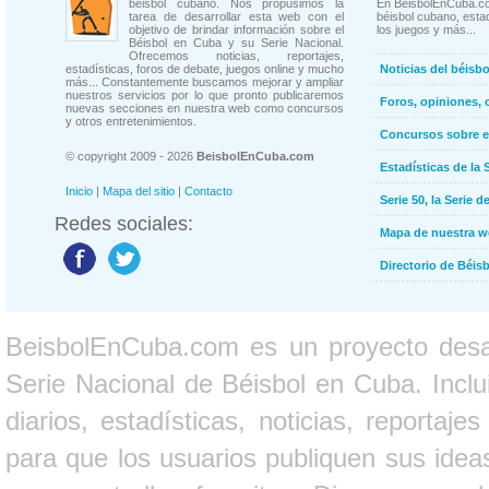
béisbol cubano. Nos propusimos la
En BeisbolEnCuba.co
tarea de desarrollar esta web con el
béisbol cubano, estad
objetivo de brindar información sobre el
los juegos y más...
Béisbol en Cuba y su Serie Nacional.
Ofrecemos noticias, reportajes,
estadísticas, foros de debate, juegos online y mucho
Noticias del béisb
más... Constantemente buscamos mejorar y ampliar
nuestros servicios por lo que pronto publicaremos
Foros, opiniones, 
nuevas secciones en nuestra web como concursos
y otros entretenimientos.
Concursos sobre e
© copyright 2009 - 2026
BeisbolEnCuba.com
Estadísticas de la 
Inicio
|
Mapa del sitio
|
Contacto
Serie 50, la Serie d
Redes sociales:
Mapa de nuestra 
Directorio de Béi
BeisbolEnCuba.com es un proyecto desarr
Serie Nacional de Béisbol en Cuba. Inclui
diarios, estadísticas, noticias, report
para que los usuarios publiquen sus ideas