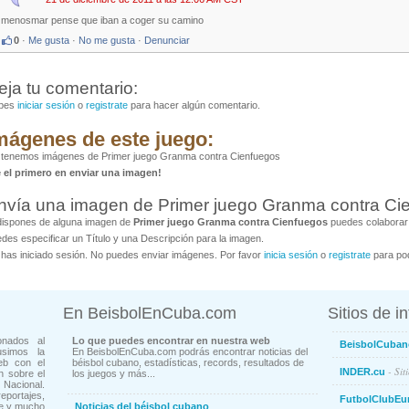
menosmar pense que iban a coger su camino
0
·
Me gusta
·
No me gusta
·
Denunciar
eja tu comentario:
bes
iniciar sesión
o
registrate
para hacer algún comentario.
mágenes de este juego:
 tenemos imágenes de Primer juego Granma contra Cienfuegos
é el primero en enviar una imagen!
nvía una imagen de Primer juego Granma contra Ci
dispones de alguna imagen de
Primer juego Granma contra Cienfuegos
puedes colaborar 
des especificar un Título y una Descripción para la imagen.
has iniciado sesión. No puedes enviar imágenes. Por favor
inicia sesión
o
registrate
para pod
En BeisbolEnCuba.com
Sitios de i
onados al
Lo que puedes encontrar en nuestra web
BeisbolCuban
usimos la
En BeisbolEnCuba.com podrás encontrar noticias del
eb con el
béisbol cubano, estadísticas, records, resultados de
- Sit
INDER.cu
n sobre el
los juegos y más...
Nacional.
ortajes,
FutbolClubEu
ne y mucho
Noticias del béisbol cubano