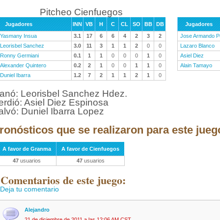
Pitcheo Cienfuegos
Jugadores
INN
VB
H
C
CL
SO
BB
DB
Jugadores
Yasmany Insua
3.1
17
6
6
4
2
3
2
Jose Armando P
Leorisbel Sanchez
3.0
11
3
1
1
2
0
0
Lazaro Blanco
Ronny Germiani
0.1
1
1
0
0
0
1
0
Asiel Diez
Alexander Quintero
0.2
2
1
0
0
1
1
0
Alain Tamayo
Duniel Ibarra
1.2
7
2
1
1
2
1
0
anó: Leorisbel Sanchez Hdez.
erdió: Asiel Diez Espinosa
alvó: Duniel Ibarra Lopez
ronósticos que se realizaron para este jueg
A favor de Granma
A favor de Cienfuegos
47
usuarios
47
usuarios
 Comentarios de este juego:
Deja tu comentario
Alejandro
21 de diciembre de 2011 a las 12:06 AM CST