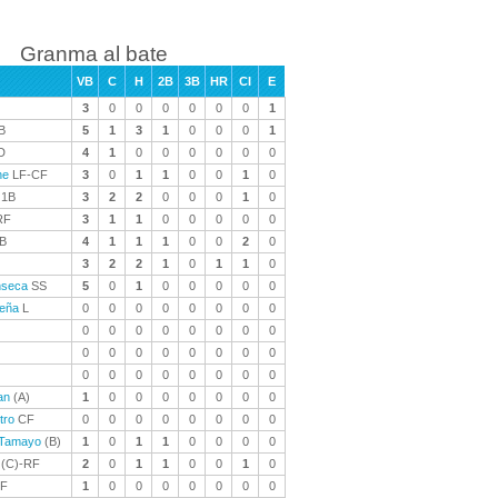
Granma al bate
VB
C
H
2B
3B
HR
CI
E
3
0
0
0
0
0
0
1
B
5
1
3
1
0
0
0
1
D
4
1
0
0
0
0
0
0
ne
LF-CF
3
0
1
1
0
0
1
0
1B
3
2
2
0
0
0
1
0
RF
3
1
1
0
0
0
0
0
B
4
1
1
1
0
0
2
0
3
2
2
1
0
1
1
0
nseca
SS
5
0
1
0
0
0
0
0
eña
L
0
0
0
0
0
0
0
0
0
0
0
0
0
0
0
0
0
0
0
0
0
0
0
0
0
0
0
0
0
0
0
0
an
(A)
1
0
0
0
0
0
0
0
tro
CF
0
0
0
0
0
0
0
0
 Tamayo
(B)
1
0
1
1
0
0
0
0
(C)-RF
2
0
1
1
0
0
1
0
F
1
0
0
0
0
0
0
0