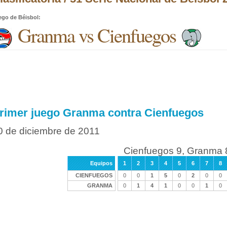
ego de Béisbol
:
Granma vs Cienfuegos
rimer juego Granma contra Cienfuegos
0 de diciembre de 2011
Cienfuegos 9, Granma 
Equipos
1
2
3
4
5
6
7
8
CIENFUEGOS
0
0
1
5
0
2
0
0
GRANMA
0
1
4
1
0
0
1
0