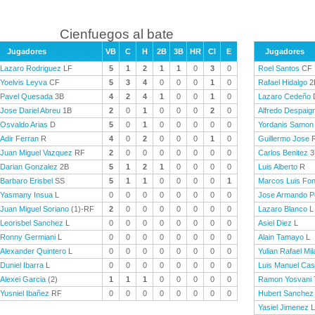
Cienfuegos al bate
Jugadores
VB
C
H
2B
3B
HR
CI
E
Jugadores
Lazaro Rodriguez
LF
5
1
2
1
1
0
3
0
Roel Santos
CF
Yoelvis Leyva
CF
5
3
4
0
0
0
1
0
Rafael Hidalgo
2
Pavel Quesada
3B
4
2
4
1
0
0
1
0
Lazaro Cedeño
Jose Dariel Abreu
1B
2
0
1
0
0
0
2
0
Alfredo Despaig
Osvaldo Arias
D
5
0
1
0
0
0
0
0
Yordanis Samon
Adir Ferran
R
4
0
2
0
0
0
1
0
Guillermo Jose
Juan Miguel Vazquez
RF
2
0
0
0
0
0
0
0
Carlos Benitez
3
Darian Gonzalez
2B
5
1
2
1
0
0
0
0
Luis Alberto
R
Barbaro Erisbel
SS
5
1
1
0
0
0
0
1
Marcos Luis Fo
Yasmany Insua
L
0
0
0
0
0
0
0
0
Jose Armando P
Juan Miguel Soriano
(1)-RF
2
0
0
0
0
0
0
0
Lazaro Blanco
L
Leorisbel Sanchez
L
0
0
0
0
0
0
0
0
Asiel Diez
L
Ronny Germiani
L
0
0
0
0
0
0
0
0
Alain Tamayo
L
Alexander Quintero
L
0
0
0
0
0
0
0
0
Yulian Rafael Mil
Duniel Ibarra
L
0
0
0
0
0
0
0
0
Luis Manuel Cas
Alexei Garcia
(2)
1
1
1
0
0
0
0
0
Ramon Yosvani
Yusniel Ibañez
RF
0
0
0
0
0
0
0
0
Hubert Sanchez
Yasiel Jimenez
L