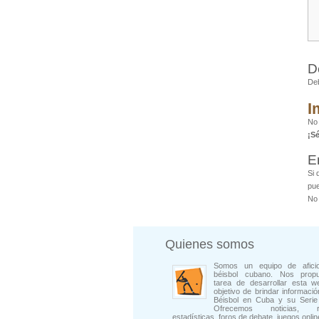
D
De
I
No
¡S
E
Si 
pue
No 
Quienes somos
Somos un equipo de afici
béisbol cubano. Nos prop
tarea de desarrollar esta w
objetivo de brindar informació
Béisbol en Cuba y su Serie 
Ofrecemos noticias, rep
estadísticas, foros de debate, juegos onli