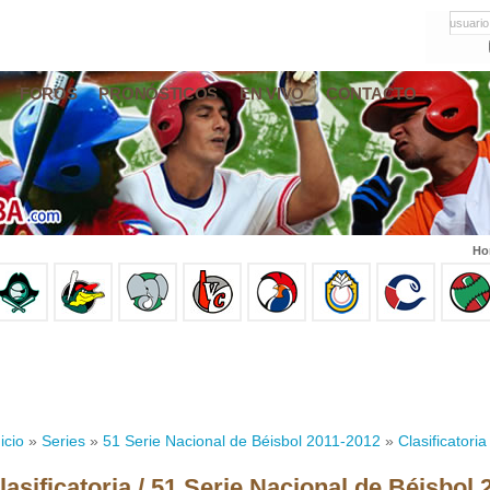
usuario
FOROS
PRONÓSTICOS
EN VIVO
CONTACTO
Ho
icio
»
Series
»
51 Serie Nacional de Béisbol 2011-2012
»
Clasificatoria
lasificatoria / 51 Serie Nacional de Béisbol