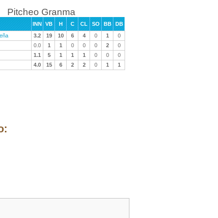
Pitcheo Granma
INN
VB
H
C
CL
SO
BB
DB
eña
3.2
19
10
6
4
0
1
0
0.0
1
1
0
0
0
2
0
1.1
5
1
1
1
0
0
0
4.0
15
6
2
2
0
1
1
o: