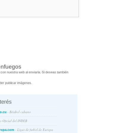
enfuegos
con nuestra web al enviarla. Si deseas también
er publicar imágenes.
nterés
- Béisbol cubano
o.cu
io Oficial del INDER
- Ligas de futbol de Europa
ropa.com