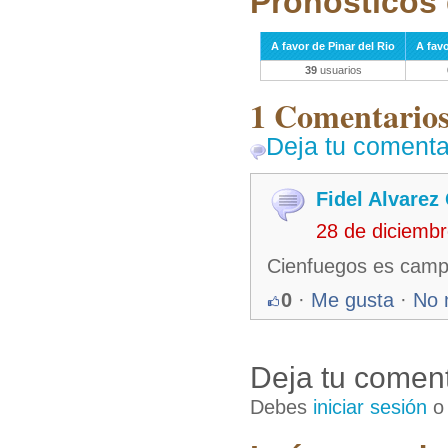
Pronósticos 
A favor de Pinar del Rio
A fav
39
usuarios
1 Comentarios 
Deja tu comenta
Fidel Alvarez
28 de diciemb
Cienfuegos es camp
0
·
Me gusta
·
No 
Deja tu coment
Debes
iniciar sesión