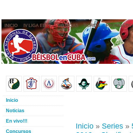
INICIO
IV LIGA ELITE
NOTICIAS
FOROS
PRONÓSTIC
Inicio
Noticias
En vivo!!!
Inicio
»
Series
»
Concursos