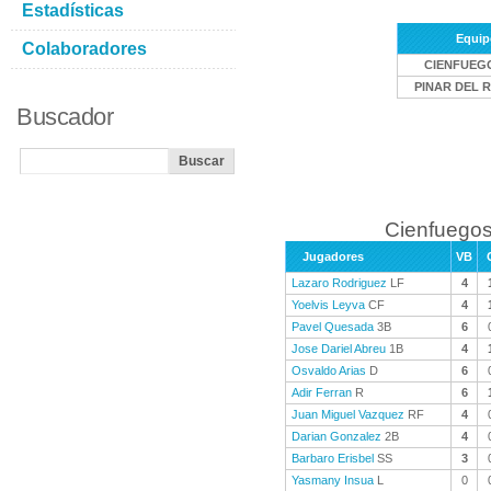
Estadísticas
Equip
Colaboradores
CIENFUEG
PINAR DEL R
Buscador
Cienfuegos
Jugadores
VB
Lazaro Rodriguez
LF
4
Yoelvis Leyva
CF
4
Pavel Quesada
3B
6
Jose Dariel Abreu
1B
4
Osvaldo Arias
D
6
Adir Ferran
R
6
Juan Miguel Vazquez
RF
4
Darian Gonzalez
2B
4
Barbaro Erisbel
SS
3
Yasmany Insua
L
0