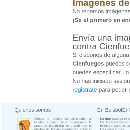
Imágenes de 
No tenemos imágenes 
¡Sé el primero en en
Envía una imag
contra Cienfu
Si dispones de algun
Cienfuegos
puedes co
puedes especificar un 
No has iniciado sesió
registrate
para poder 
Quienes somos
En BeisbolE
Somos un equipo de aficionados al
Lo que puedes enco
béisbol cubano. Nos propusimos la
En BeisbolEnCuba.co
tarea de desarrollar esta web con el
béisbol cubano, estad
objetivo de brindar información sobre el
los juegos y más...