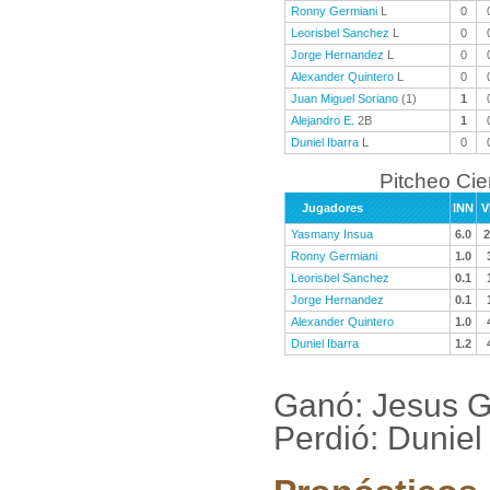
Ronny Germiani
L
0
Leorisbel Sanchez
L
0
Jorge Hernandez
L
0
Alexander Quintero
L
0
Juan Miguel Soriano
(1)
1
Alejandro E.
2B
1
Duniel Ibarra
L
0
Pitcheo Ci
Jugadores
INN
V
Yasmany Insua
6.0
2
Ronny Germiani
1.0
Leorisbel Sanchez
0.1
Jorge Hernandez
0.1
Alexander Quintero
1.0
Duniel Ibarra
1.2
Ganó: Jesus G
Perdió: Duniel