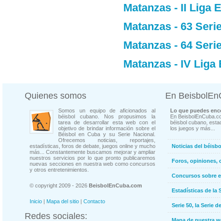
Matanzas - II Liga 
Matanzas - 63 Seri
Matanzas - 64 Seri
Matanzas - IV Liga 
Quienes somos
En BeisbolE
Somos un equipo de aficionados al
Lo que puedes enco
béisbol cubano. Nos propusimos la
En BeisbolEnCuba.co
tarea de desarrollar esta web con el
béisbol cubano, estad
objetivo de brindar información sobre el
los juegos y más...
Béisbol en Cuba y su Serie Nacional.
Ofrecemos noticias, reportajes,
estadísticas, foros de debate, juegos online y mucho
Noticias del béisb
más... Constantemente buscamos mejorar y ampliar
nuestros servicios por lo que pronto publicaremos
Foros, opiniones, 
nuevas secciones en nuestra web como concursos
y otros entretenimientos.
Concursos sobre e
© copyright 2009 - 2026
BeisbolEnCuba.com
Estadísticas de la 
Inicio
|
Mapa del sitio
|
Contacto
Serie 50, la Serie d
Redes sociales:
Mapa de nuestra 