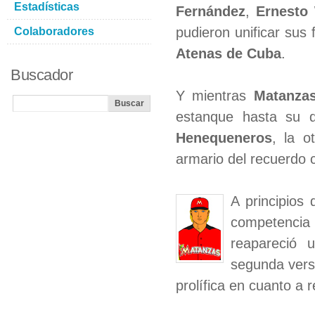
Estadísticas
Fernández
,
Ernesto 
pudieron unificar sus 
Colaboradores
Atenas de Cuba
.
Buscador
Y mientras
Matanza
estanque hasta su d
Henequeneros
, la o
armario del recuerdo 
A principios
competenci
reapareció
segunda vers
prolífica en cuanto a r