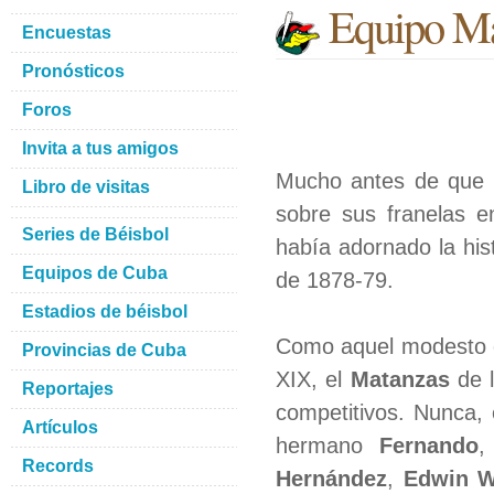
Equipo M
Encuestas
Pronósticos
Foros
Invita a tus amigos
Mucho antes de que l
Libro de visitas
sobre sus franelas e
Series de Béisbol
había adornado la hist
Equipos de Cuba
de 1878-79.
Estadios de béisbol
Como aquel modesto com
Provincias de Cuba
XIX, el
Matanzas
de l
Reportajes
competitivos. Nunca, 
Artículos
hermano
Fernando
Records
Hernández
,
Edwin W