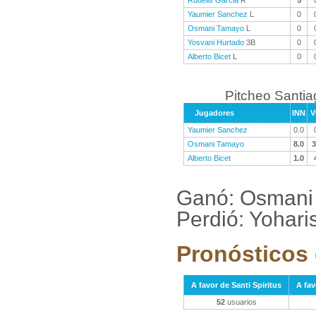
Rudelis Garcia
R
5
Yaumier Sanchez
L
0
Osmani Tamayo
L
0
Yosvani Hurtado
3B
0
Alberto Bicet
L
0
Pitcheo Santi
Jugadores
INN
V
Yaumier Sanchez
0.0
Osmani Tamayo
8.0
3
Alberto Bicet
1.0
Ganó: Osmani
Perdió: Yohari
Pronósticos 
A favor de Santi Spiritus
A fav
52
usuarios