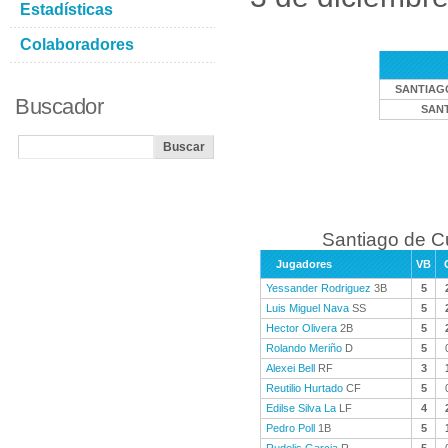
Estadísticas
Colaboradores
SANTIAG
Buscador
SANT
Santiago de C
Jugadores
VB
Yessander Rodriguez
3B
5
Luis Miguel Nava
SS
5
Hector Olivera
2B
5
Rolando Meriño
D
5
Alexei Bell
RF
3
Reutilio Hurtado
CF
5
Edilse Silva La
LF
4
Pedro Poll
1B
5