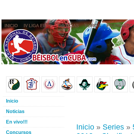
INICIO
IV LIGA ELITE
NOTICIAS
FOROS
PRONÓSTIC
Inicio
Noticias
En vivo!!!
Inicio
»
Series
»
Concursos