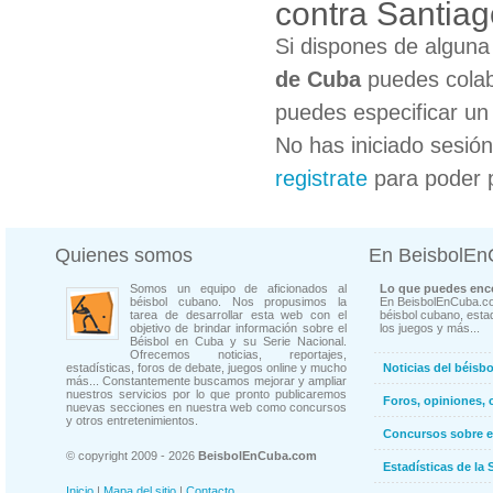
contra Santia
Si dispones de algun
de Cuba
puedes colab
puedes especificar un 
No has iniciado sesió
registrate
para poder 
Quienes somos
En BeisbolE
Somos un equipo de aficionados al
Lo que puedes enco
béisbol cubano. Nos propusimos la
En BeisbolEnCuba.co
tarea de desarrollar esta web con el
béisbol cubano, estad
objetivo de brindar información sobre el
los juegos y más...
Béisbol en Cuba y su Serie Nacional.
Ofrecemos noticias, reportajes,
estadísticas, foros de debate, juegos online y mucho
Noticias del béisb
más... Constantemente buscamos mejorar y ampliar
nuestros servicios por lo que pronto publicaremos
Foros, opiniones, 
nuevas secciones en nuestra web como concursos
y otros entretenimientos.
Concursos sobre e
© copyright 2009 - 2026
BeisbolEnCuba.com
Estadísticas de la 
Inicio
|
Mapa del sitio
|
Contacto