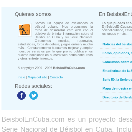
Quienes somos
En BeisbolE
Somos un equipo de aficionados al
Lo que puedes enco
béisbol cubano. Nos propusimos la
En BeisbolEnCuba.co
tarea de desarrollar esta web con el
béisbol cubano, estad
objetivo de brindar información sobre el
los juegos y más...
Béisbol en Cuba y su Serie Nacional.
Ofrecemos noticias, reportajes,
estadísticas, foros de debate, juegos online y mucho
Noticias del béisb
más... Constantemente buscamos mejorar y ampliar
nuestros servicios por lo que pronto publicaremos
Foros, opiniones, 
nuevas secciones en nuestra web como concursos
y otros entretenimientos.
Concursos sobre e
© copyright 2009 - 2026
BeisbolEnCuba.com
Estadísticas de la 
Inicio
|
Mapa del sitio
|
Contacto
Serie 50, la Serie d
Redes sociales:
Mapa de nuestra 
Directorio de Béi
BeisbolEnCuba.com es un proyecto desarr
Serie Nacional de Béisbol en Cuba. Inclui