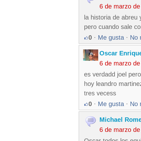
6 de marzo de
la historia de abreu
pero cuando sale co
0
·
Me gusta
·
No 
Oscar Enriqu
6 de marzo de
es verdadd joel pero
hoy leandro martinez
tres vecess
0
·
Me gusta
·
No 
Michael Rom
6 de marzo de
Oscar todos los equ