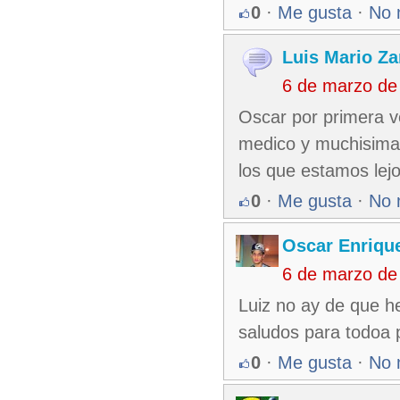
0
·
Me gusta
·
No 
Luis Mario Z
6 de marzo de
Oscar por primera ve
medico y muchisimas
los que estamos lejo
0
·
Me gusta
·
No 
Oscar Enriqu
6 de marzo de
Luiz no ay de que h
saludos para todoa 
0
·
Me gusta
·
No 