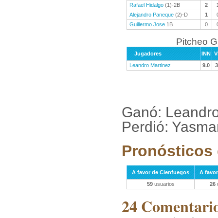
Rafael Hidalgo
(1)-2B
2
Alejandro Paneque
(2)-D
1
Guillermo Jose
1B
0
Pitcheo 
Jugadores
INN
V
Leandro Martinez
9.0
3
Ganó: Leandro
Perdió: Yasma
Pronósticos 
A favor de Cienfuegos
A favo
59
usuarios
26
24 Comentarios