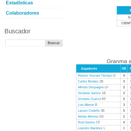
Estadísticas
Colaboradores
G
CIEN
Buscador
Granma a
Jugadores
VB
Ramon Yosvani Tamayo
D
4
Carlos Benitez
2B
3
Alfredo Despaigne
LF
2
Yordanis Samon
1B
3
Urmanis Guerra
RF
5
Luis Alberto
R
3
Lazaro Cedeño
3B
5
Adrian Moreno
SS
2
Roel Santos
CF
4
Leandro Martinez
L
0