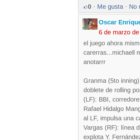
0
·
Me gusta
·
No 
Oscar Enriqu
6 de marzo de
el juego ahora mismo
carerras...michaell 
anotarrr
Granma (5to inning):
doblete de rolling p
(LF): BBI, corredore
Rafael Hidalgo Mang
al LF, impulsa una c
Vargas (RF): línea d
explota Y. Fernández