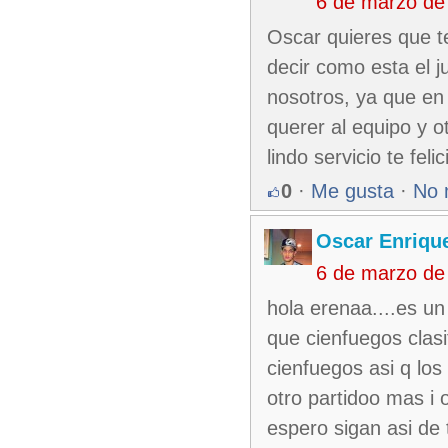
6 de marzo de
Oscar quieres que te
decir como esta el 
nosotros, ya que en
querer al equipo y ot
lindo servicio te felic
0
·
Me gusta
·
No 
Oscar Enriqu
6 de marzo de
hola erenaa....es un
que cienfuegos clasi
cienfuegos asi q lo
otro partidoo mas i 
espero sigan asi de