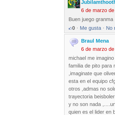
Jubilamthoot
6 de marzo de
Buen juego granma e
0
·
Me gusta
·
No 
Braul Mena
6 de marzo de
michael me imagino 
familia de pito para
,imaginate que olive
esta en el equipo cf
otros ,admas no solo
trayectoria beisbol
y no son nada ,....u
quien es el lider en 