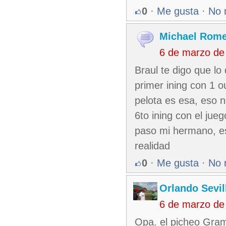
0
·
Me gusta
·
No 
Michael Rom
6 de marzo de
Braul te digo que lo
primer ining con 1 
pelota es esa, eso 
6to ining con el jue
paso mi hermano, es
realidad
0
·
Me gusta
·
No 
Orlando Sevil
6 de marzo de
Opa. el picheo Gram