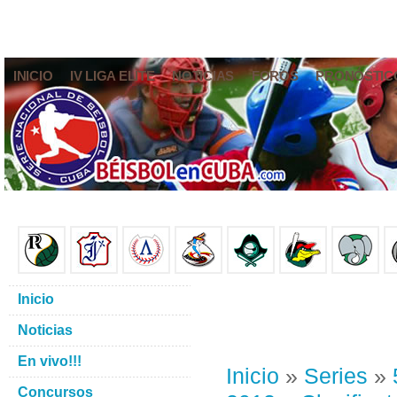
INICIO
IV LIGA ELITE
NOTICIAS
FOROS
PRONÓSTIC
Inicio
Noticias
En vivo!!!
Inicio
»
Series
»
Concursos