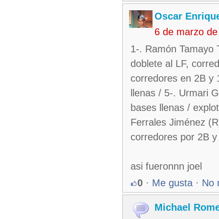
Oscar Enriqu
6 de marzo de
1-. Ramón Tamayo Ta
doblete al LF, corre
corredores en 2B y 
llenas / 5-. Urmari 
bases llenas / explo
Ferrales Jiménez (R):
corredores por 2B y 
asi fueronnn joel
0
·
Me gusta
·
No 
Michael Rom