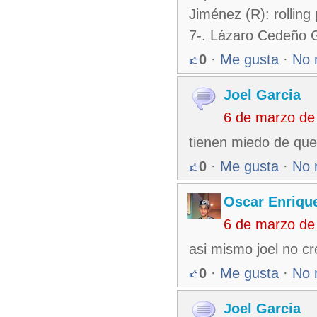
Jiménez (R): rolling
7-. Lázaro Cedeño Go
0
·
Me gusta
·
No 
Joel Garcia
6 de marzo de
tienen miedo de que
0
·
Me gusta
·
No 
Oscar Enriqu
6 de marzo de
asi mismo joel no c
0
·
Me gusta
·
No 
Joel Garcia