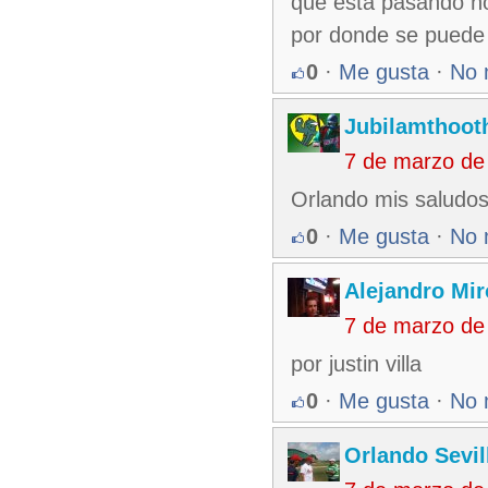
que esta pasando no
por donde se puede 
0
·
Me gusta
·
No 
Jubilamthoot
7 de marzo de
Orlando mis saludos
0
·
Me gusta
·
No 
Alejandro Mir
7 de marzo de
por justin villa
0
·
Me gusta
·
No 
Orlando Sevil