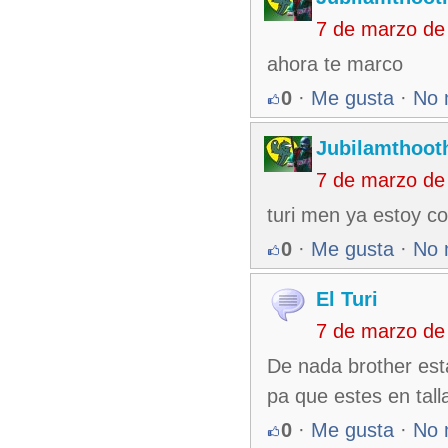
7 de marzo de
ahora te marco
0
·
Me gusta
·
No 
Jubilamthoot
7 de marzo de
turi men ya estoy c
0
·
Me gusta
·
No 
El Turi
7 de marzo de
De nada brother est
pa que estes en tall
0
·
Me gusta
·
No 