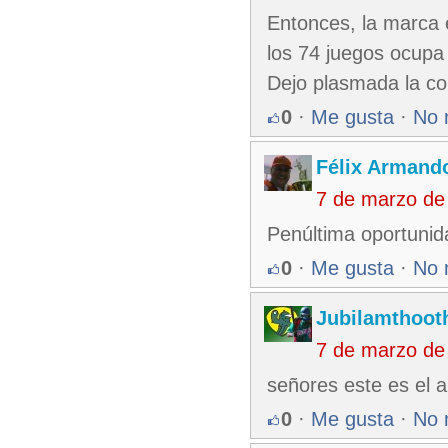
Entonces, la marca 
los 74 juegos ocupa
Dejo plasmada la cor
0
·
Me gusta
·
No 
Félix Armando
7 de marzo de
Penúltima oportunid
0
·
Me gusta
·
No 
Jubilamthoot
7 de marzo de
señores este es el 
0
·
Me gusta
·
No 