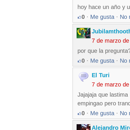
hoy hace un año y u
0
·
Me gusta
·
No 
Jubilamthoot
7 de marzo de
por que la pregunta
0
·
Me gusta
·
No 
El Turi
7 de marzo de
Jajajaja que lastim
empingao pero tranq
0
·
Me gusta
·
No 
Alejandro Mir