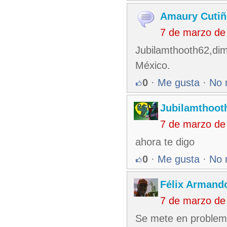
Amaury Cutiñ
7 de marzo de
Jubilamthooth62,dime
México.
0
·
Me gusta
·
No 
Jubilamthoot
7 de marzo de
ahora te digo
0
·
Me gusta
·
No 
Félix Armando
7 de marzo de
Se mete en problema