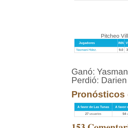
Pitcheo Vil
Jugadores
INN
V
Yasmani Hdez.
9.0
3
Ganó: Yasman
Perdió: Darien
Pronósticos 
A favor de Las Tunas
A favor d
27
usuarios
54
u
153 Comentari