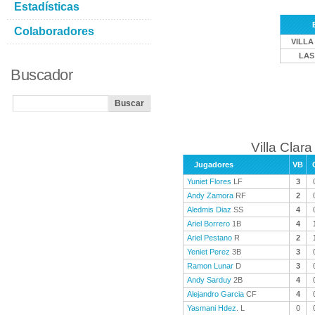
Estadísticas
Colaboradores
VILLA
LAS
Buscador
Villa Clara
Jugadores
VB
Yuniet Flores
LF
3
Andy Zamora
RF
2
Aledmis Diaz
SS
4
Ariel Borrero
1B
4
Ariel Pestano
R
2
Yeniet Perez
3B
3
Ramon Lunar
D
3
Andy Sarduy
2B
4
Alejandro Garcia
CF
4
Yasmani Hdez.
L
0