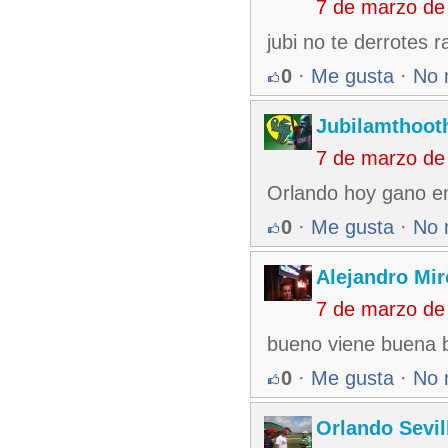
7 de marzo de
jubi no te derrotes 
0
·
Me gusta
·
No 
Jubilamthoot
7 de marzo de
Orlando hoy gano en 
0
·
Me gusta
·
No 
Alejandro Mir
7 de marzo de
bueno viene buena b
0
·
Me gusta
·
No 
Orlando Sevil