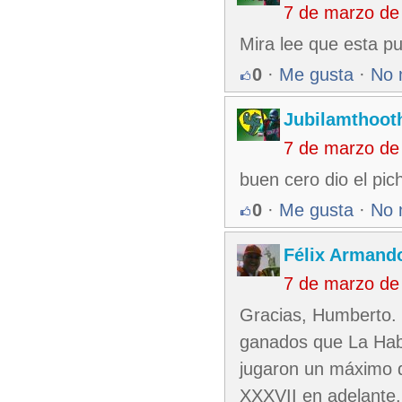
7 de marzo de
Mira lee que esta p
0
·
Me gusta
·
No 
Jubilamthoot
7 de marzo de
buen cero dio el pich
0
·
Me gusta
·
No 
Félix Armando
7 de marzo de
Gracias, Humberto. 
ganados que La Haba
jugaron un máximo d
XXXVII en adelante.