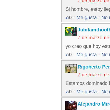
7 de marzo de
Si hombre, estoy lle
0
·
Me gusta
·
No 
Jubilamthoot
7 de marzo de
yo creo que hoy esta
0
·
Me gusta
·
No 
Rigoberto Pe
7 de marzo de
Estamos dominado ho
0
·
Me gusta
·
No 
Alejandro Mir