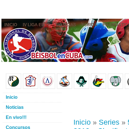
INICIO
IV LIGA ELITE
NOTICIAS
FOROS
PRONÓSTIC
Inicio
Noticias
En vivo!!!
Inicio
»
Series
»
Concursos