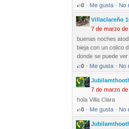
0
·
Me gusta
·
No 
Villaclareño 
7 de marzo de
buenas noches atodo
bieja con un colico 
donde se puede ver 
0
·
Me gusta
·
No 
Jubilamthoot
7 de marzo de
hola Villa Clara
0
·
Me gusta
·
No 
Jubilamthoot