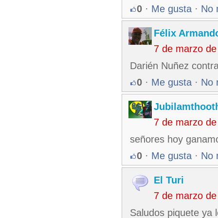
0
·
Me gusta
·
No 
Félix Armando
7 de marzo de
Darién Nuñez cont
0
·
Me gusta
·
No 
Jubilamthoot
7 de marzo de
señores hoy ganam
0
·
Me gusta
·
No 
El Turi
7 de marzo de
Saludos piquete ya 