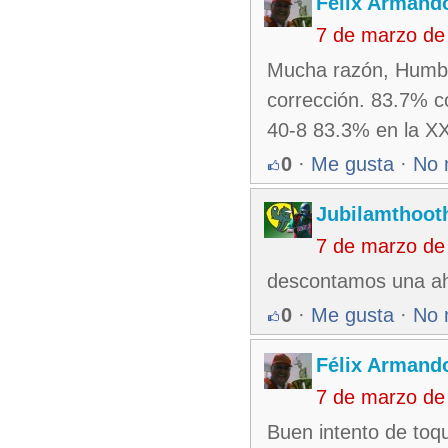
Félix Armando
7 de marzo de
Mucha razón, Humber
corrección. 83.7% c
40-8 83.3% en la XX
0
·
Me gusta
·
No 
Jubilamthoot
7 de marzo de
descontamos una ah
0
·
Me gusta
·
No 
Félix Armando
7 de marzo de
Buen intento de toq