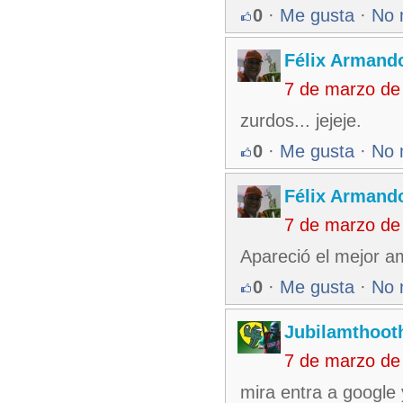
0
·
Me gusta
·
No 
Félix Armando
7 de marzo de
zurdos... jejeje.
0
·
Me gusta
·
No 
Félix Armando
7 de marzo de
Apareció el mejor am
0
·
Me gusta
·
No 
Jubilamthoot
7 de marzo de
mira entra a google