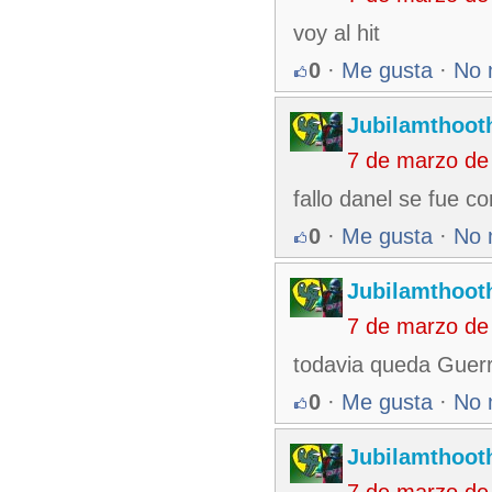
voy al hit
0
·
Me gusta
·
No 
Jubilamthoot
7 de marzo de
fallo danel se fue c
0
·
Me gusta
·
No 
Jubilamthoot
7 de marzo de
todavia queda Guer
0
·
Me gusta
·
No 
Jubilamthoot