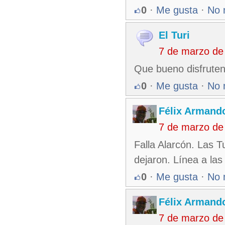
0
·
Me gusta
·
No 
El Turi
7 de marzo de
Que bueno disfruten
0
·
Me gusta
·
No 
Félix Armando
7 de marzo de
Falla Alarcón. Las T
dejaron. Línea a la
0
·
Me gusta
·
No 
Félix Armando
7 de marzo de