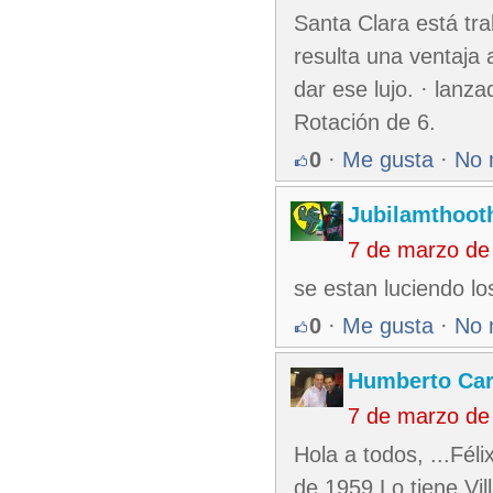
Santa Clara está tr
resulta una ventaja 
dar ese lujo. · lanz
Rotación de 6.
0
·
Me gusta
·
No 
Jubilamthoot
7 de marzo de
se estan luciendo lo
0
·
Me gusta
·
No 
Humberto Ca
7 de marzo de
Hola a todos, ...Fé
de 1959 Lo tiene Vi