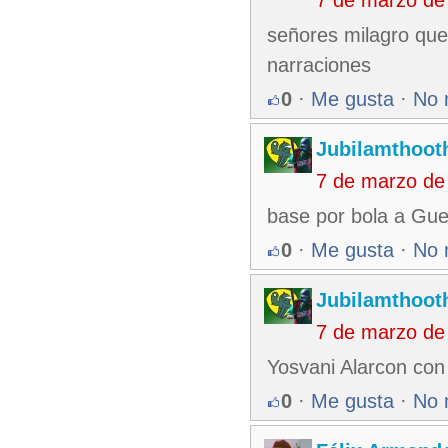
7 de marzo de
señores milagro que
narraciones
0
·
Me gusta
·
No 
Jubilamthoot
7 de marzo de
base por bola a Gue
0
·
Me gusta
·
No 
Jubilamthoot
7 de marzo de
Yosvani Alarcon con
0
·
Me gusta
·
No 