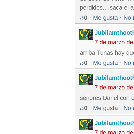
perdidos....saca el 
0
·
Me gusta
·
No 
Jubilamthoot
7 de marzo de
arriba Tunas hay que
0
·
Me gusta
·
No 
Jubilamthoot
7 de marzo de
señores Danel con 
0
·
Me gusta
·
No 
Jubilamthoot
7 de marzo de