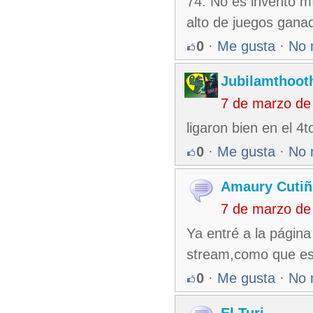
74. No es invento 
alto de juegos gana
0
·
Me gusta
·
No 
Jubilamthoot
7 de marzo de
ligaron bien en el 4
0
·
Me gusta
·
No 
Amaury Cutiñ
7 de marzo de
Ya entré a la págin
stream,como que es
0
·
Me gusta
·
No 