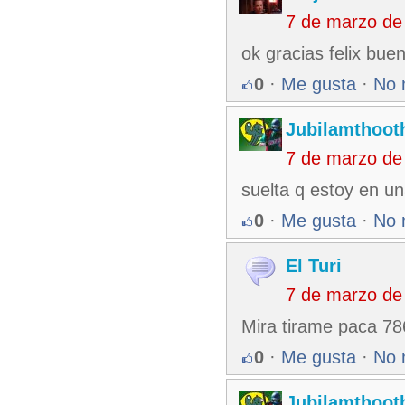
7 de marzo de
ok gracias felix bue
0
·
Me gusta
·
No 
Jubilamthoot
7 de marzo de
suelta q estoy en un
0
·
Me gusta
·
No 
El Turi
7 de marzo de
Mira tirame paca 7
0
·
Me gusta
·
No 
Jubilamthoot