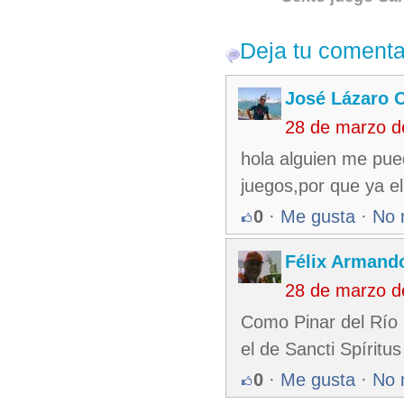
Deja tu comenta
José Lázaro 
28 de marzo d
hola alguien me pued
juegos,por que ya el
0
·
Me gusta
·
No 
Félix Armando
28 de marzo d
Como Pinar del Río 
el de Sancti Spíritus
0
·
Me gusta
·
No 