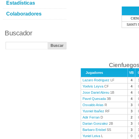
Estadísticas
Colaboradores
CIE
SANTI 
Buscador
Cienfuegos
Jugadores
VB
Lazaro Rodriguez
LF
4
Yoelvis Leyva
CF
4
Jose Dariel Abreu
1B
4
Pavel Quesada
3B
4
Osvaldo Arias
R
3
Yusniel Ibañez
RF
3
Adir Ferran
D
2
Darian Gonzalez
2B
3
Barbaro Erisbel
SS
3
Yuniel Leiva
L
0