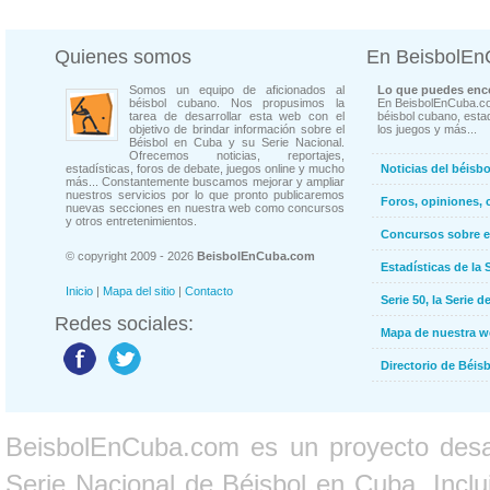
Quienes somos
En BeisbolE
Somos un equipo de aficionados al
Lo que puedes enco
béisbol cubano. Nos propusimos la
En BeisbolEnCuba.co
tarea de desarrollar esta web con el
béisbol cubano, estad
objetivo de brindar información sobre el
los juegos y más...
Béisbol en Cuba y su Serie Nacional.
Ofrecemos noticias, reportajes,
estadísticas, foros de debate, juegos online y mucho
Noticias del béisb
más... Constantemente buscamos mejorar y ampliar
nuestros servicios por lo que pronto publicaremos
Foros, opiniones, 
nuevas secciones en nuestra web como concursos
y otros entretenimientos.
Concursos sobre e
© copyright 2009 - 2026
BeisbolEnCuba.com
Estadísticas de la 
Inicio
|
Mapa del sitio
|
Contacto
Serie 50, la Serie d
Redes sociales:
Mapa de nuestra 
Directorio de Béi
BeisbolEnCuba.com es un proyecto desarr
Serie Nacional de Béisbol en Cuba. Inclui