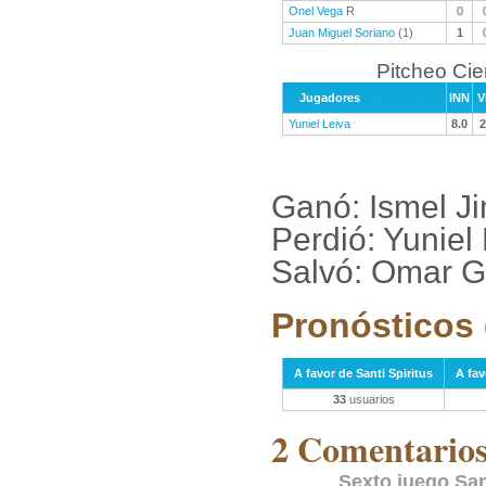
Onel Vega
R
0
Juan Miguel Soriano
(1)
1
Pitcheo Ci
Jugadores
INN
V
Yuniel Leiva
8.0
2
Ganó: Ismel J
Perdió: Yuniel
Salvó: Omar G
Pronósticos 
A favor de Santi Spiritus
A fa
33
usuarios
2 Comentarios 
Sexto juego San