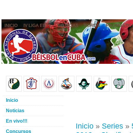
INICIO
IV LIGA ELITE
NOTICIAS
FOROS
PRONÓSTIC
Inicio
Noticias
En vivo!!!
Inicio
»
Series
»
Concursos