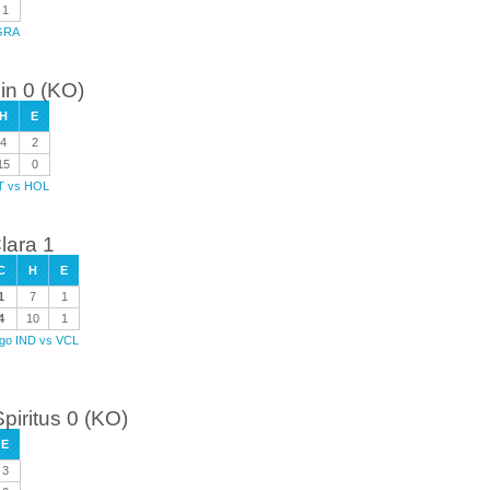
1
 GRA
in 0 (KO)
H
E
4
2
15
0
RT vs HOL
Clara 1
C
H
E
1
7
1
4
10
1
ego IND vs VCL
piritus 0 (KO)
E
3