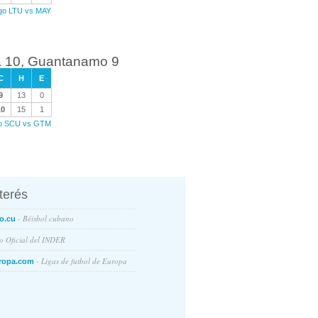
ego LTU vs MAY
a 10, Guantanamo 9
C
H
E
9
13
0
10
15
1
ego SCU vs GTM
nterés
- Béisbol cubano
o.cu
io Oficial del INDER
- Ligas de futbol de Europa
ropa.com