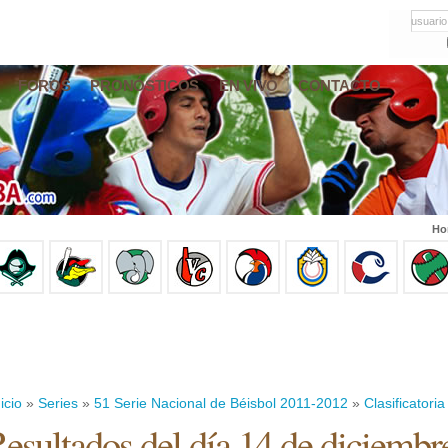
usuario
FOROS
PRONÓSTICOS
EN VIVO
CONTACTO
Ho
icio
»
Series
»
51 Serie Nacional de Béisbol 2011-2012
»
Clasificatoria
esultados del día 14 de diciembr