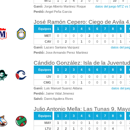
MTZ
1
2
4
3
0
0
10
9
Ganó:
Jorge Alberto Martinez Roque
datos del juego MTZ vs
Perdió:
Angel Peña Garcia
José Ramón Cepero: Ciego de Avila 4,
Equipos
1
2
3
4
5
6
7
8
9
MET
0
0
0
0
2
0
0
0
1
CAV
0
2
0
1
0
0
0
0
1
Ganó:
Lazaro Santana Vazquez
datos del ju
Perdió:
Jose Armando Perez Martinez
Cándido González: Isla de la Juventu
Equipos
1
2
3
4
5
6
7
8
9
IJV
0
3
0
0
0
0
0
0
2
CMG
0
0
0
1
0
0
0
0
0
Ganó:
Luis Manuel Suarez Aldana
datos del ju
Perdió:
Jaime Vidal Jimenez
Salvó:
Danni Aguilera Rives
Julio Antonio Mella: Las Tunas 9, Ma
Equipos
1
2
3
4
5
6
7
8
9
MAY
1
0
0
0
1
0
0
0
0
LTU
2
2
1
0
0
0
0
4