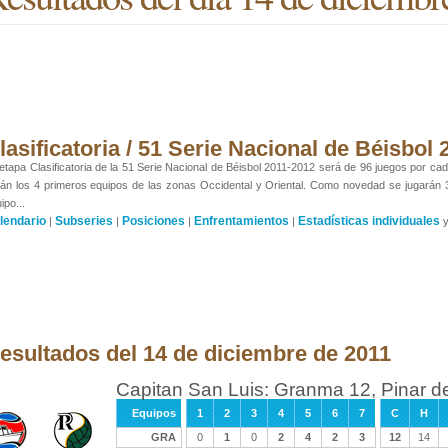
lasificatoria / 51 Serie Nacional de Béisbol
etapa Clasificatoria de la 51 Serie Nacional de Béisbol 2011-2012 será de 96 juegos por cada
án los 4 primeros equipos de las zonas Occidental y Oriental. Como novedad se jugarán
ipo...
lendario
Subseries
Posiciones
Enfrentamientos
Estadísticas individuales
|
|
|
|
esultados del 14 de diciembre de 2011
Capitan San Luis: Granma 12, Pinar de
Equipos
1
2
3
4
5
6
7
C
H
GRA
0
1
0
2
4
2
3
12
14