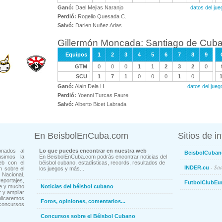
Ganó:
Dael Mejias Naranjo
datos del ju
Perdió:
Rogelio Quesada C.
Salvó:
Darien Nuñez Arias
Gillermón Moncada: Santiago de Cub
Equipos
1
2
3
4
5
6
7
8
9
GTM
0
0
0
1
1
2
3
2
0
SCU
1
7
1
0
0
0
1
0
Ganó:
Alain Dela H.
datos del ju
Perdió:
Yoenni Turcas Faure
Salvó:
Alberto Bicet Labrada
En BeisbolEnCuba.com
Sitios de i
onados al
Lo que puedes encontrar en nuestra web
BeisbolCuban
usimos la
En BeisbolEnCuba.com podrás encontrar noticias del
eb con el
béisbol cubano, estadísticas, records, resultados de
- Sit
INDER.cu
n sobre el
los juegos y más...
Nacional.
ortajes,
FutbolClubEu
ne y mucho
Noticias del béisbol cubano
 y ampliar
blicaremos
Foros, opiniones, comentarios...
concursos
Concursos sobre el Béisbol Cubano