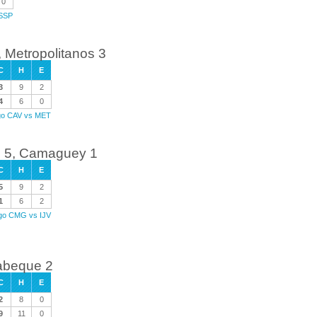
0
 SSP
 Metropolitanos 3
C
H
E
3
9
2
4
6
0
ego CAV vs MET
d 5, Camaguey 1
C
H
E
5
9
2
1
6
2
ego CMG vs IJV
yabeque 2
C
H
E
2
8
0
9
11
0