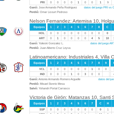
PRI
0
0
0
0
1
0
0
1
9
Ganó:
Jose Armando Peña Rodriguez
datos del juego PRI vs
Perdió:
Omar Licourt Pedroso
Nelson Fernandez: Artemisa 10, Holgu
Equipos
1
2
3
4
5
6
7
8
C
HOL
0
0
0
0
0
0
0
0
0
ART
0
1
0
0
0
0
4
5
10
Ganó:
Yulieski Gonzalez L.
datos del juego A
Perdió:
Juan Alberto Cruz Leyva
Latinoamericano: Industriales 4, Villa 
Equipos
1
2
3
4
5
6
7
8
9
VCL
0
0
0
0
0
0
1
0
0
IND
0
0
0
1
0
3
0
0
Ganó:
Antonio Armando Romero Arguelle
datos del ju
Perdió:
Misael Siverio Mesa
Salvó:
Yohandri Portal Carrasco
Victoria de Girón: Matanzas 10, Santi S
Equipos
1
2
3
4
5
6
7
C
H
SSP
0
0
0
0
0
0
0
0
1