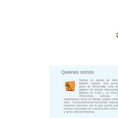
Quienes somos
Somos un equipo de afici
béisbol cubano. Nos prop
tarea de desarrollar esta w
objetivo de brindar informació
Béisbol en Cuba y su Serie 
Ofrecemos noticias, rep
estadísticas, foros de debate, juegos onli
más... Constantemente buscamos mejorar
nuestros servicios por lo que pronto pu
nuevas secciones en nuestra web como 
y otros entretenimientos.