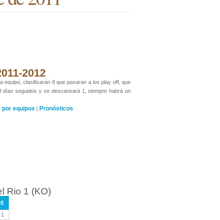
 2011-2012
 equipo, clasificarán 8 que pasaran a los play off, que
 3 días seguidos y se descansará 1, siempre habrá un
por equipos
Pronósticos
y
|
l Rio 1 (KO)
E
1