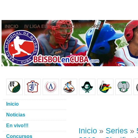
INICIO
IV LIGA ELITE
NOTICIAS
FOROS
PRONÓSTIC
Inicio
Noticias
En vivo!!!
Inicio
»
Series
»
Concursos