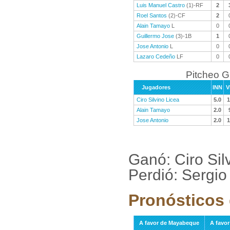
Luis Manuel Castro
(1)-RF
2
Roel Santos
(2)-CF
2
Alain Tamayo
L
0
Guillermo Jose
(3)-1B
1
Jose Antonio
L
0
Lazaro Cedeño
LF
0
Pitcheo 
Jugadores
INN
V
Ciro Silvino Licea
5.0
1
Alain Tamayo
2.0
Jose Antonio
2.0
1
Ganó: Ciro Sil
Perdió: Sergi
Pronósticos 
A favor de Mayabeque
A favo