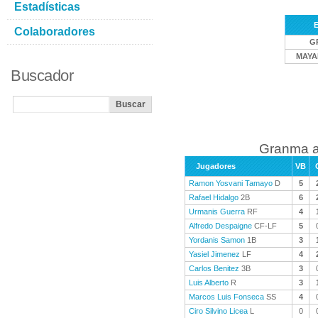
Estadísticas
E
Colaboradores
G
MAYA
Buscador
Granma a
Jugadores
VB
Ramon Yosvani Tamayo
D
5
Rafael Hidalgo
2B
6
Urmanis Guerra
RF
4
Alfredo Despaigne
CF-LF
5
Yordanis Samon
1B
3
Yasiel Jimenez
LF
4
Carlos Benitez
3B
3
Luis Alberto
R
3
Marcos Luis Fonseca
SS
4
Ciro Silvino Licea
L
0