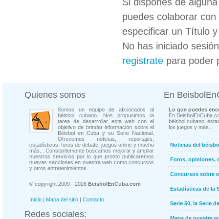
Si dispones de algun
puedes colaborar con 
especificar un Título 
No has iniciado sesió
registrate
para poder 
Quienes somos
En BeisbolE
Somos un equipo de aficionados al
Lo que puedes enco
béisbol cubano. Nos propusimos la
En BeisbolEnCuba.co
tarea de desarrollar esta web con el
béisbol cubano, estad
objetivo de brindar información sobre el
los juegos y más...
Béisbol en Cuba y su Serie Nacional.
Ofrecemos noticias, reportajes,
estadísticas, foros de debate, juegos online y mucho
Noticias del béisb
más... Constantemente buscamos mejorar y ampliar
nuestros servicios por lo que pronto publicaremos
Foros, opiniones, 
nuevas secciones en nuestra web como concursos
y otros entretenimientos.
Concursos sobre e
© copyright 2009 - 2026
BeisbolEnCuba.com
Estadísticas de la 
Inicio
|
Mapa del sitio
|
Contacto
Serie 50, la Serie d
Redes sociales:
Mapa de nuestra 