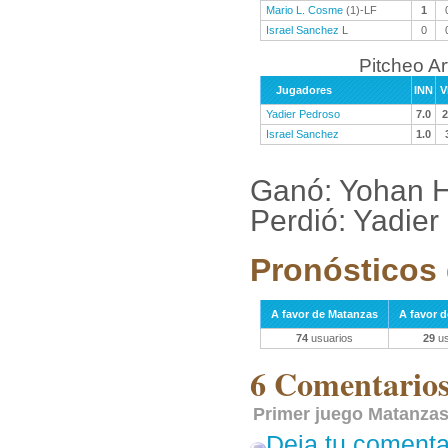
Mario L. Cosme
(1)-LF
1
Israel Sanchez
L
0
Pitcheo A
Jugadores
INN
V
Yadier Pedroso
7.0
2
Israel Sanchez
1.0
Ganó: Yohan H
Perdió: Yadier
Pronósticos 
A favor de Matanzas
A favor 
74
usuarios
29
us
6 Comentarios 
Primer juego Matanzas
Deja tu comenta