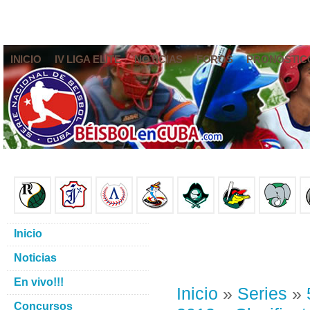
INICIO
IV LIGA ELITE
NOTICIAS
FOROS
PRONÓSTIC
Inicio
Noticias
En vivo!!!
Inicio
»
Series
»
Concursos