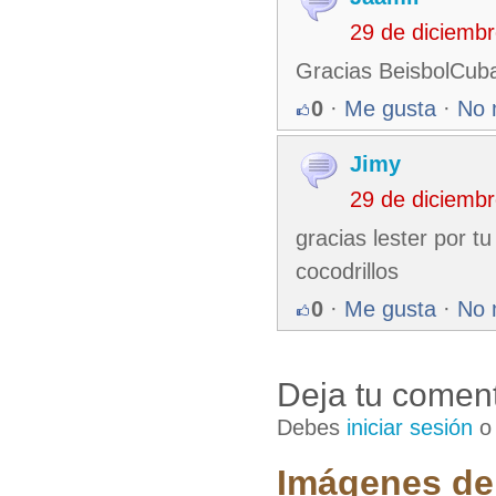
29 de diciemb
Gracias BeisbolCuba
0
·
Me gusta
·
No 
Jimy
29 de diciemb
gracias lester por t
cocodrillos
0
·
Me gusta
·
No 
Deja tu coment
Debes
iniciar sesión
Imágenes de 