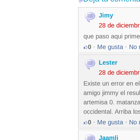
Jimy
28 de diciemb
que paso aqui prime
0
·
Me gusta
·
No 
Lester
28 de diciemb
Existe un error en e
amigo jimmy el resu
artemisa 0. matanzas
occidental. Arriba lo
0
·
Me gusta
·
No 
Jaamli