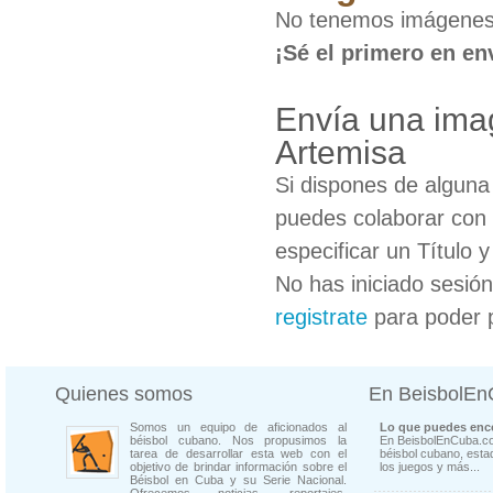
No tenemos imágenes 
¡Sé el primero en en
Envía una ima
Artemisa
Si dispones de algun
puedes colaborar con 
especificar un Título 
No has iniciado sesió
registrate
para poder 
Quienes somos
En BeisbolE
Somos un equipo de aficionados al
Lo que puedes enco
béisbol cubano. Nos propusimos la
En BeisbolEnCuba.co
tarea de desarrollar esta web con el
béisbol cubano, estad
objetivo de brindar información sobre el
los juegos y más...
Béisbol en Cuba y su Serie Nacional.