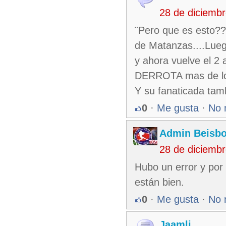
28 de diciemb
¨Pero que es esto??!
de Matanzas....Lue
y ahora vuelve el 2 
DERROTA mas de lo
Y su fanaticada tam
0
·
Me gusta
·
No 
Admin Beisb
28 de diciemb
Hubo un error y por
están bien.
0
·
Me gusta
·
No 
Jaamli