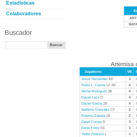
Estadísticas
E
Colaboradores
ART
MAT
Buscador
Artemisa 
Jugadores
VB
Jesus Hernandez
RF
3
Pedro L. Cosme
LF-RF
4
Michel Rodriguez
3B
4
Dayan Lazo
D
4
Dayan Garcia
2B
4
Idalberto Gonzalez
CF
2
Roberto Zulueta
1B
2
Dariel Crespo
R
3
Denis Fritze
SS
3
Yadier Pedroso
L
0