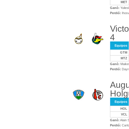
MET
Ganó:
Yulies
Perdió:
Ihosv
Vict
4
Equipos
GTM
MTZ
Ganó:
Maikel
Perdió:
Dayro
Augu
Holg
Equipos
HOL
VCL
Ganó:
Alain
Perdió:
Carlo