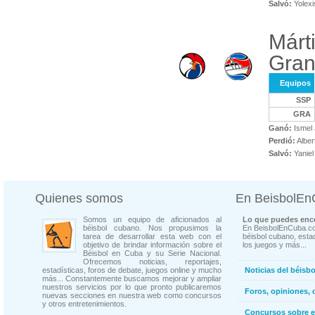
Salvó:
Yolexi
Márt
Gra
Equipos
SSP
GRA
Ganó:
Ismel 
Perdió:
Alber
Salvó:
Yaniel
Quienes somos
En BeisbolE
Somos un equipo de aficionados al
Lo que puedes enco
béisbol cubano. Nos propusimos la
En BeisbolEnCuba.co
tarea de desarrollar esta web con el
béisbol cubano, estad
objetivo de brindar información sobre el
los juegos y más...
Béisbol en Cuba y su Serie Nacional.
Ofrecemos noticias, reportajes,
estadísticas, foros de debate, juegos online y mucho
Noticias del béisb
más... Constantemente buscamos mejorar y ampliar
nuestros servicios por lo que pronto publicaremos
Foros, opiniones, 
nuevas secciones en nuestra web como concursos
y otros entretenimientos.
Concursos sobre e