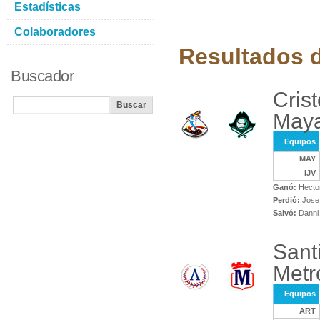
Estadísticas
Colaboradores
Resultados d
Buscador
Crist
May
Equipos
MAY
IJV
Ganó:
Hector
Perdió:
Jose 
Salvó:
Danni 
Sant
Metr
Equipos
ART