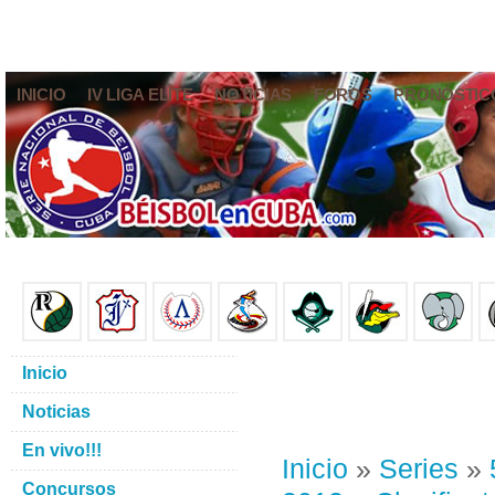
INICIO
IV LIGA ELITE
NOTICIAS
FOROS
PRONÓSTIC
Inicio
Noticias
En vivo!!!
Inicio
»
Series
»
Concursos