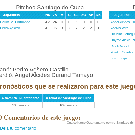
Pitcheo Santiago de Cuba
Jugadores
INN
VB
H
C
CL
SO
BB
DB
Jugadores
Carlos M. Portuondo
4.2
24
11
6
5
0
0
0
Angel Alcides D
Pedro Agšero
4.1
15
3
2
2
2
2
1
Yoelkis Vera
Douglas Lafargu
Dayron Alexis Ri
Onel Gracial
Yonder Gamboa
Luis Enrique
anó: Pedro Agšero Castillo
erdió: Angel Alcides Durand Tamayo
ronósticos que se realizaron para este jueg
A favor de Guantanamo
A favor de Santiago de Cuba
18
usuarios
69
usuarios
0 Comentarios de este juego:
Cuarto juego Guantanamo contra Santiago de
Deja tu comentario