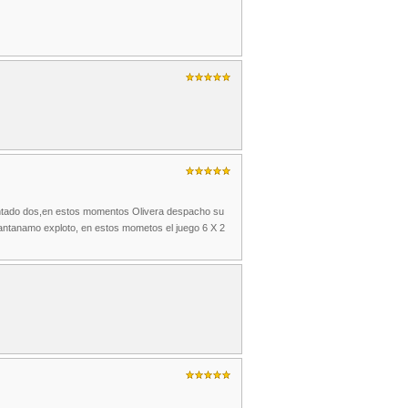
ntado dos,en estos momentos Olivera despacho su
antanamo exploto, en estos mometos el juego 6 X 2