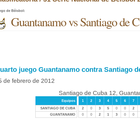
ego de Béisbol
:
Guantanamo vs Santiago de 
uarto juego Guantanamo contra Santiago d
5 de febrero de 2012
Santiago de Cuba 12, Guant
Equipos
1
2
3
4
5
6
7
SANTIAGO DE CUBA
2
0
3
5
0
0
2
GUANTANAMO
0
0
2
1
3
0
0