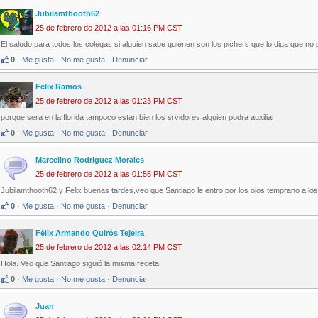
Jubilamthooth62
25 de febrero de 2012 a las 01:16 PM CST
El saludo para todos los colegas si alguien sabe quienen son los pichers que lo diga que no 
0
·
Me gusta
·
No me gusta
·
Denunciar
Felix Ramos
25 de febrero de 2012 a las 01:23 PM CST
porque sera en la florida tampoco estan bien los srvidores alguien podra auxiliar
0
·
Me gusta
·
No me gusta
·
Denunciar
Marcelino Rodriguez Morales
25 de febrero de 2012 a las 01:55 PM CST
Jubilamthooth62 y Felix buenas tardes,veo que Santiago le entro por los ojos temprano a lo
0
·
Me gusta
·
No me gusta
·
Denunciar
Félix Armando Quirós Tejeira
25 de febrero de 2012 a las 02:14 PM CST
Hola. Veo que Santiago siguió la misma receta.
0
·
Me gusta
·
No me gusta
·
Denunciar
Juan