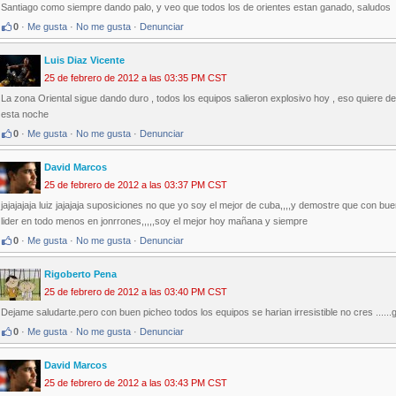
Santiago como siempre dando palo, y veo que todos los de orientes estan ganado, saludos
0
·
Me gusta
·
No me gusta
·
Denunciar
Luis Diaz Vicente
25 de febrero de 2012 a las 03:35 PM CST
La zona Oriental sigue dando duro , todos los equipos salieron explosivo hoy , eso quiere dec
esta noche
0
·
Me gusta
·
No me gusta
·
Denunciar
David Marcos
25 de febrero de 2012 a las 03:37 PM CST
jajajajaja luiz jajajaja suposiciones no que yo soy el mejor de cuba,,,,y demostre que con 
lider en todo menos en jonrrones,,,,,soy el mejor hoy mañana y siempre
0
·
Me gusta
·
No me gusta
·
Denunciar
Rigoberto Pena
25 de febrero de 2012 a las 03:40 PM CST
Dejame saludarte.pero con buen picheo todos los equipos se harian irresistible no cres ......g
0
·
Me gusta
·
No me gusta
·
Denunciar
David Marcos
25 de febrero de 2012 a las 03:43 PM CST