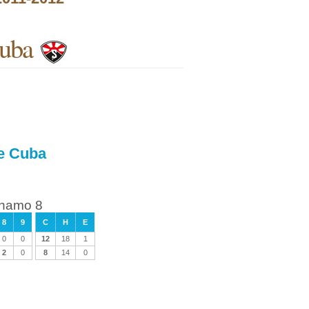
Cuba
e Cuba
anamo 8
8
9
C
H
E
0
0
12
18
1
2
0
8
14
0