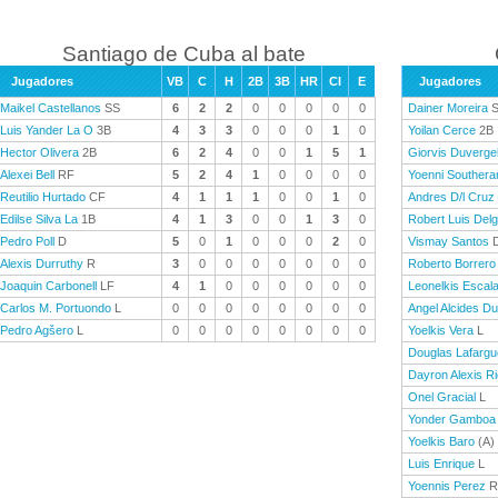
Santiago de Cuba al bate
Jugadores
VB
C
H
2B
3B
HR
CI
E
Jugadores
Maikel Castellanos
SS
6
2
2
0
0
0
0
0
Dainer Moreira
S
Luis Yander La O
3B
4
3
3
0
0
0
1
0
Yoilan Cerce
2B
Hector Olivera
2B
6
2
4
0
0
1
5
1
Giorvis Duverge
Alexei Bell
RF
5
2
4
1
0
0
0
0
Yoenni Southera
Reutilio Hurtado
CF
4
1
1
1
0
0
1
0
Andres D/l Cruz
Edilse Silva La
1B
4
1
3
0
0
1
3
0
Robert Luis Del
Pedro Poll
D
5
0
1
0
0
0
2
0
Vismay Santos
Alexis Durruthy
R
3
0
0
0
0
0
0
0
Roberto Borrero
Joaquin Carbonell
LF
4
1
0
0
0
0
0
0
Leonelkis Escal
Carlos M. Portuondo
L
0
0
0
0
0
0
0
0
Angel Alcides D
Pedro Agšero
L
0
0
0
0
0
0
0
0
Yoelkis Vera
L
Douglas Lafargu
Dayron Alexis Ri
Onel Gracial
L
Yonder Gamboa
Yoelkis Baro
(A)
Luis Enrique
L
Yoennis Perez
R