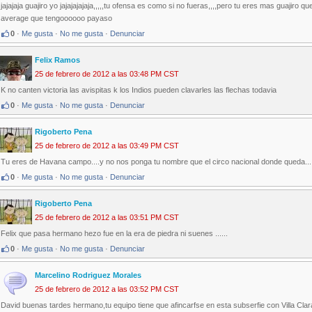
jajajaja guajiro yo jajajajajaja,,,,,tu ofensa es como si no fueras,,,,pero tu eres mas guajiro que
average que tengoooooo payaso
0
·
Me gusta
·
No me gusta
·
Denunciar
Felix Ramos
25 de febrero de 2012 a las 03:48 PM CST
K no canten victoria las avispitas k los Indios pueden clavarles las flechas todavia
0
·
Me gusta
·
No me gusta
·
Denunciar
Rigoberto Pena
25 de febrero de 2012 a las 03:49 PM CST
Tu eres de Havana campo....y no nos ponga tu nombre que el circo nacional donde queda....
0
·
Me gusta
·
No me gusta
·
Denunciar
Rigoberto Pena
25 de febrero de 2012 a las 03:51 PM CST
Felix que pasa hermano hezo fue en la era de piedra ni suenes ......
0
·
Me gusta
·
No me gusta
·
Denunciar
Marcelino Rodriguez Morales
25 de febrero de 2012 a las 03:52 PM CST
David buenas tardes hermano,tu equipo tiene que afincarfse en esta subserfie con Villa Cl