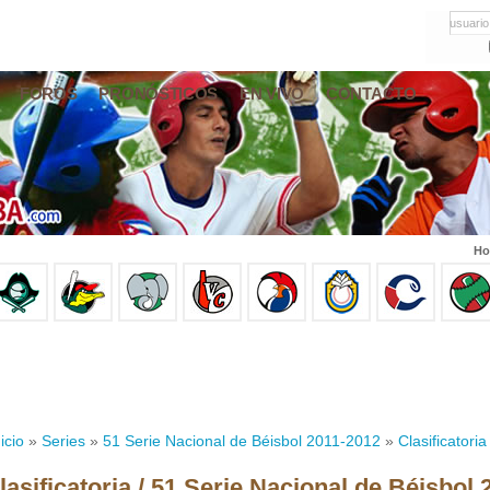
usuario
FOROS
PRONÓSTICOS
EN VIVO
CONTACTO
Ho
icio
»
Series
»
51 Serie Nacional de Béisbol 2011-2012
»
Clasificatoria
lasificatoria / 51 Serie Nacional de Béisbol