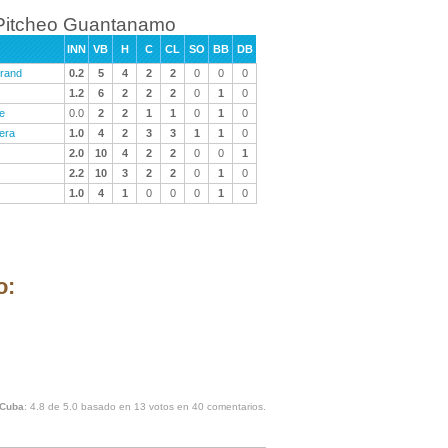
Pitcheo Guantanamo
INN
VB
H
C
CL
SO
BB
DB
urand
0.2
5
4
2
2
0
0
0
1.2
6
2
2
2
0
1
0
e
0.0
2
2
1
1
0
1
0
era
1.0
4
2
3
3
1
1
0
2.0
10
4
2
2
0
0
1
2.2
10
3
2
2
0
1
0
1.0
4
1
0
0
0
1
0
o:
 Cuba
:
4.8
de
5.0
basado en
13
votos en
40
comentarios.