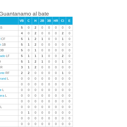
Guantanamo al bate
VB
C
H
2B
3B
HR
CI
E
S
5
0
2
0
0
0
0
0
4
0
2
0
0
0
2
0
l
CF
5
1
2
1
0
0
1
0
n
1B
5
1
2
0
0
0
0
0
3B
5
0
1
0
0
0
0
0
gado
LF
5
1
1
1
0
0
2
0
D
5
1
2
1
0
0
1
0
R
3
1
2
0
0
0
0
0
ante
RF
2
2
0
0
0
0
1
0
urand
L
0
0
0
0
0
0
0
0
0
0
0
0
0
0
0
0
e
L
0
0
0
0
0
0
0
0
era
L
0
0
0
0
0
0
0
0
0
0
0
0
0
0
0
0
L
0
0
0
0
0
0
0
0
0
1
0
0
0
0
0
0
0
0
0
0
0
0
0
0
0
0
0
0
0
0
0
0