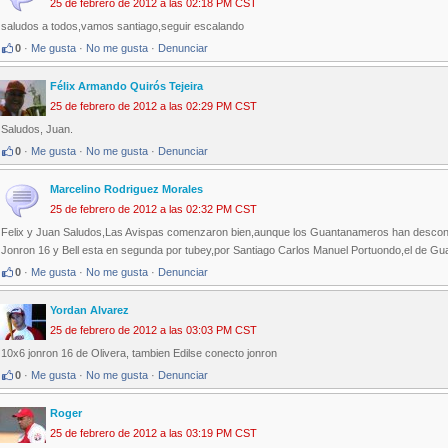
25 de febrero de 2012 a las 02:18 PM CST
saludos a todos,vamos santiago,seguir escalando
0
·
Me gusta
·
No me gusta
·
Denunciar
Félix Armando Quirós Tejeira
25 de febrero de 2012 a las 02:29 PM CST
Saludos, Juan.
0
·
Me gusta
·
No me gusta
·
Denunciar
Marcelino Rodriguez Morales
25 de febrero de 2012 a las 02:32 PM CST
Felix y Juan Saludos,Las Avispas comenzaron bien,aunque los Guantanameros han desco
Jonron 16 y Bell esta en segunda por tubey,por Santiago Carlos Manuel Portuondo,el de Gu
0
·
Me gusta
·
No me gusta
·
Denunciar
Yordan Alvarez
25 de febrero de 2012 a las 03:03 PM CST
10x6 jonron 16 de Olivera, tambien Edilse conecto jonron
0
·
Me gusta
·
No me gusta
·
Denunciar
Roger
25 de febrero de 2012 a las 03:19 PM CST