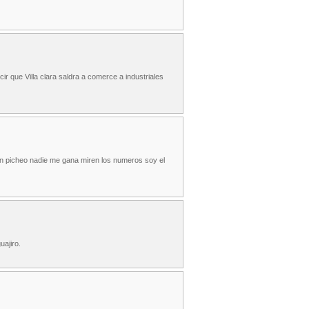
ir que Villa clara saldra a comerce a industriales
buen picheo nadie me gana miren los numeros soy el
uajiro.