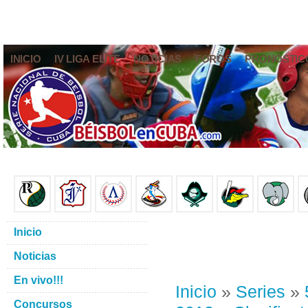
INICIO
IV LIGA ELITE
NOTICIAS
FOROS
PRONÓSTIC
Inicio
Noticias
En vivo!!!
Inicio
»
Series
»
Concursos