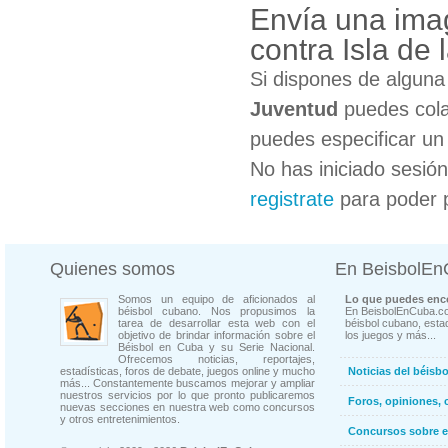
Envía una ima
contra Isla de
Si dispones de algun
Juventud
puedes cola
puedes especificar un 
No has iniciado sesió
registrate
para poder 
Quienes somos
En BeisbolE
Somos un equipo de aficionados al
Lo que puedes enco
béisbol cubano. Nos propusimos la
En BeisbolEnCuba.co
tarea de desarrollar esta web con el
béisbol cubano, estad
objetivo de brindar información sobre el
los juegos y más...
Béisbol en Cuba y su Serie Nacional.
Ofrecemos noticias, reportajes,
estadísticas, foros de debate, juegos online y mucho
Noticias del béisb
más... Constantemente buscamos mejorar y ampliar
nuestros servicios por lo que pronto publicaremos
Foros, opiniones, 
nuevas secciones en nuestra web como concursos
y otros entretenimientos.
Concursos sobre e