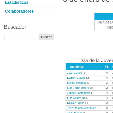
Estadísticas
Colaboradores
ISLA DE L
Buscador
CIE
Isla de la Juve
Jugadores
VB
Juan Carlos
RF
4
Dainier Galvez
SS
4
Michel Enriquez
D
3
Luis Felipe Rivera
1B
2
Jander Santamaria
LF
4
Luis Castro De
R
4
Reinier Llanes
CF
2
Jose Ramon Velazquez
3B
2