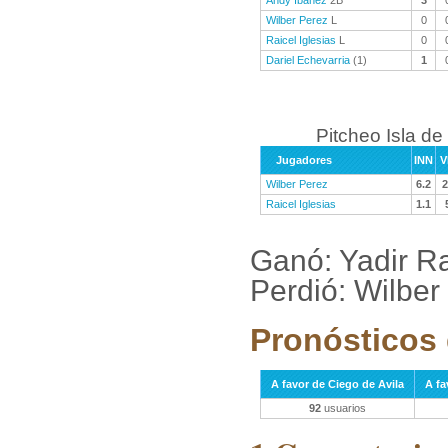
Andy Ibañez
2B
3
Wilber Perez
L
0
Raicel Iglesias
L
0
Dariel Echevarria
(1)
1
Pitcheo Isla de
Jugadores
INN
V
Wilber Perez
6.2
2
Raicel Iglesias
1.1
Ganó: Yadir R
Perdió: Wilber
Pronósticos 
A favor de Ciego de Avila
A fa
92
usuarios