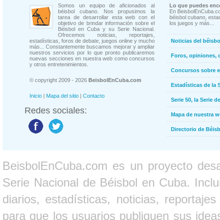
Somos un equipo de aficionados al
Lo que puedes enco
béisbol cubano. Nos propusimos la
En BeisbolEnCuba.co
tarea de desarrollar esta web con el
béisbol cubano, estad
objetivo de brindar información sobre el
los juegos y más...
Béisbol en Cuba y su Serie Nacional.
Ofrecemos noticias, reportajes,
estadísticas, foros de debate, juegos online y mucho
Noticias del béisb
más... Constantemente buscamos mejorar y ampliar
nuestros servicios por lo que pronto publicaremos
Foros, opiniones, 
nuevas secciones en nuestra web como concursos
y otros entretenimientos.
Concursos sobre e
© copyright 2009 - 2026
BeisbolEnCuba.com
Estadísticas de la 
Inicio
|
Mapa del sitio
|
Contacto
Serie 50, la Serie d
Redes sociales:
Mapa de nuestra 
Directorio de Béi
BeisbolEnCuba.com es un proyecto desarr
Serie Nacional de Béisbol en Cuba. Inclui
diarios, estadísticas, noticias, report
para que los usuarios publiquen sus ideas