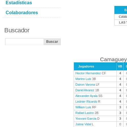
Estadísticas
E
Colaboradores
CAM
LAS 
Buscador
Camaguey 
Jugadores
VB
Hector Hernandez
CF
4
Marino Luis
3B
4
Dairon Varona
LF
4
Dariel Alvarez
1B
4
Alexander Ayala
SS
4
Lednier Ricardo
R
4
William Luis
RF
3
Rafael Lastre
2B
3
Yosvani Garcia
D
3
Jaime Vidal
L
0