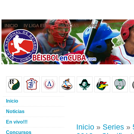
INICIO
IV LIGA ELITE
NOTICIAS
FOROS
PRONÓSTIC
Inicio
Noticias
En vivo!!!
Inicio
»
Series
»
Concursos