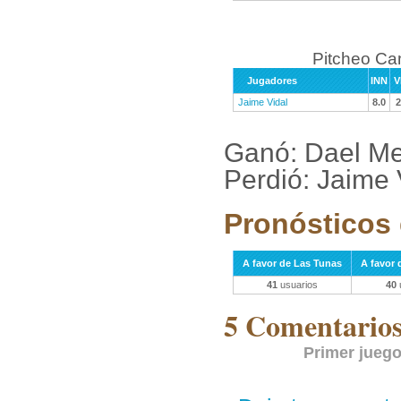
Pitcheo C
Jugadores
INN
V
Jaime Vidal
8.0
2
Ganó: Dael Me
Perdió: Jaime 
Pronósticos 
A favor de Las Tunas
A favor
41
usuarios
40
5 Comentarios 
Primer jueg