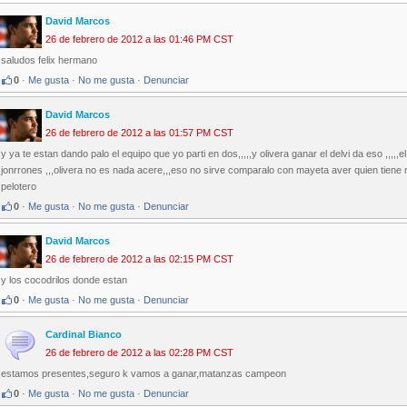
David Marcos
26 de febrero de 2012 a las 01:46 PM CST
saludos felix hermano
0
·
Me gusta
·
No me gusta
·
Denunciar
David Marcos
26 de febrero de 2012 a las 01:57 PM CST
y ya te estan dando palo el equipo que yo parti en dos,,,,,y olivera ganar el delvi da eso ,,,,
jonrrones ,,,olivera no es nada acere,,,eso no sirve comparalo con mayeta aver quien tiene
pelotero
0
·
Me gusta
·
No me gusta
·
Denunciar
David Marcos
26 de febrero de 2012 a las 02:15 PM CST
y los cocodrilos donde estan
0
·
Me gusta
·
No me gusta
·
Denunciar
Cardinal Bianco
26 de febrero de 2012 a las 02:28 PM CST
estamos presentes,seguro k vamos a ganar,matanzas campeon
0
·
Me gusta
·
No me gusta
·
Denunciar