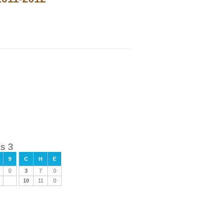
as 3
9
C
H
E
0
3
7
0
10
11
0