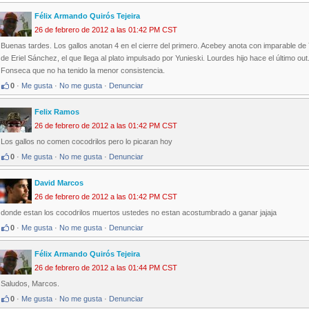
Félix Armando Quirós Tejeira
26 de febrero de 2012 a las 01:42 PM CST
Buenas tardes. Los gallos anotan 4 en el cierre del primero. Acebey anota con imparable de 
de Eriel Sánchez, el que llega al plato impulsado por Yunieski. Lourdes hijo hace el último o
Fonseca que no ha tenido la menor consistencia.
0
·
Me gusta
·
No me gusta
·
Denunciar
Felix Ramos
26 de febrero de 2012 a las 01:42 PM CST
Los gallos no comen cocodrilos pero lo picaran hoy
0
·
Me gusta
·
No me gusta
·
Denunciar
David Marcos
26 de febrero de 2012 a las 01:42 PM CST
donde estan los cocodrilos muertos ustedes no estan acostumbrado a ganar jajaja
0
·
Me gusta
·
No me gusta
·
Denunciar
Félix Armando Quirós Tejeira
26 de febrero de 2012 a las 01:44 PM CST
Saludos, Marcos.
0
·
Me gusta
·
No me gusta
·
Denunciar