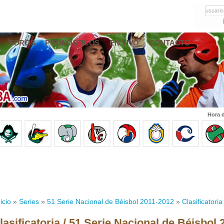
usuario
FOROS
PRONÓSTICOS
EN VIVO
CONTACTO
Hora d
icio
»
Series
»
51 Serie Nacional de Béisbol 2011-2012
»
Clasificatoria
lasificatoria / 51 Serie Nacional de Béisbol