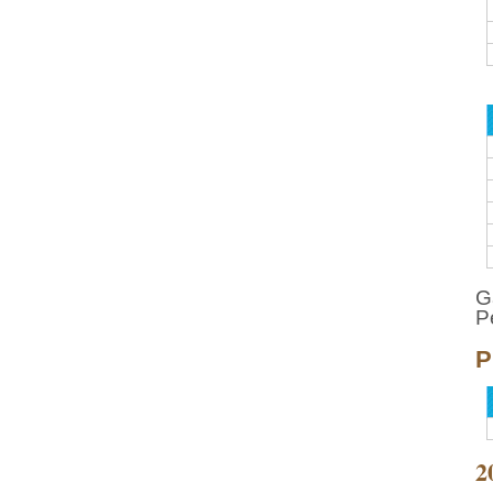
G
P
P
2