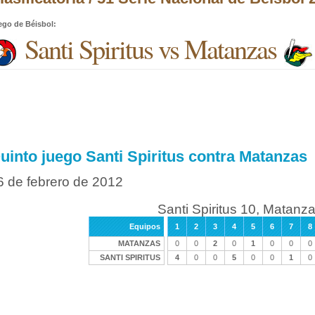
ego de Béisbol
:
Santi Spiritus vs Matanzas
uinto juego Santi Spiritus contra Matanzas
6 de febrero de 2012
Santi Spiritus 10, Matanz
Equipos
1
2
3
4
5
6
7
8
MATANZAS
0
0
2
0
1
0
0
0
SANTI SPIRITUS
4
0
0
5
0
0
1
0