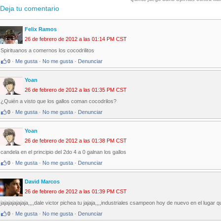
Deja tu comentario
Felix Ramos
26 de febrero de 2012 a las 01:14 PM CST
Spirituanos a comernos los cocodrilitos
0
·
Me gusta
·
No me gusta
·
Denunciar
Yoan
26 de febrero de 2012 a las 01:35 PM CST
¿Quién a visto que los gallos coman cocodrilos?
0
·
Me gusta
·
No me gusta
·
Denunciar
Yoan
26 de febrero de 2012 a las 01:38 PM CST
candela en el principio del 2do 4 a 0 galnan los gallos
0
·
Me gusta
·
No me gusta
·
Denunciar
David Marcos
26 de febrero de 2012 a las 01:39 PM CST
jajajajajajaja,,,,dale victor pichea tu jajaja,,,,industriales csampeon hoy de nuevo en el lugar 
0
·
Me gusta
·
No me gusta
·
Denunciar