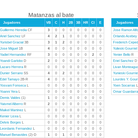
Matanzas al bate
Jugadores
VB
C
H
2B
3B
HR
CI
E
Jugadores
Guillermo Heredia
CF
3
0
0
0
0
0
0
0
Jose Ramon Alf
Ariel Sanchez
LF
4
2
1
0
0
0
0
0
Orlando Acebey
Yurisbel Gracial
3B
3
1
2
0
0
0
0
0
Frederich Cepe
Jose Miguel
1B
4
0
0
0
0
0
0
0
Yulieski Gourriel
Yadiel Hernandez
RF
3
0
0
0
0
0
2
0
Yenier Bello
R
Yoandi Garlobo
D
2
0
0
0
0
0
0
0
Eriel Sanchez
D
Lazaro Herrera
R
0
0
0
0
0
0
0
0
Livan Monteagu
Dunier Serrano
SS
4
0
2
0
0
0
0
0
Yunieski Gourrie
Edel Tamayo
2B-R
4
0
0
0
0
0
0
0
Lourdes Y. Gourr
Yosvani Fonseca
L
0
0
0
0
0
0
0
0
Yoen Socarras
L
Yoanni Yera
L
0
0
0
0
0
0
0
0
Omar Guardarr
Demis Valdes
(1)
1
0
0
0
0
0
0
0
Yaismel Alberro
R
2
0
0
0
0
0
0
0
Maikel Martinez
L
0
0
0
0
0
0
0
0
Kenier Licea
L
0
0
0
0
0
0
0
0
Delvis Borges
L
0
0
0
0
0
0
0
0
Leordanis Fernandez
L
0
0
0
0
0
0
0
0
Manuel Benavides
(2)-D
1
0
1
0
0
0
0
0