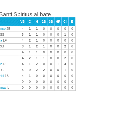
Santi Spiritus al bate
VB
C
H
2B
3B
HR
CI
E
onso
2B
4
1
1
0
0
0
0
0
SS
3
1
1
0
0
0
1
0
da
LF
4
2
1
0
0
0
0
0
3B
3
1
2
1
0
0
2
0
4
1
1
0
0
0
0
0
4
2
1
1
0
0
2
0
do
RF
4
1
2
0
0
1
4
0
l
CF
4
0
2
2
0
0
1
0
iel
1B
4
1
0
0
0
0
0
0
0
0
0
0
0
0
0
0
amas
L
0
0
0
0
0
0
0
0