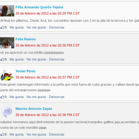
Félix Armando Quirós Tejeira
26 de febrero de 2012 a las 02:29 PM CST
Al final los pillamos, David. Acá, los cocodrilos ripostan con 2 en la alta de la tercera y los ga
0
·
Me gusta
·
No me gusta
·
Denunciar
Felix Ramos
26 de febrero de 2012 a las 02:30 PM CST
oh ya aparecio un cocodrilito jajajajajajajaa
0
·
Me gusta
·
No me gusta
·
Denunciar
Yunier Perez
26 de febrero de 2012 a las 02:37 PM CST
hola gente mantengan informado a la peña que esta fuera de cuba gracias y callate david que l
parte del extranjerooooo jajajajaja
0
·
Me gusta
·
No me gusta
·
Denunciar
Marcos Antonio Zayas
26 de febrero de 2012 a las 02:38 PM CST
saludos hermanos,aqui disfruntando de la pasion nacional,tranquilos gallitos jaja,acuerdate 
coma de un solo mordido jajaja
0
·
Me gusta
·
No me gusta
·
Denunciar