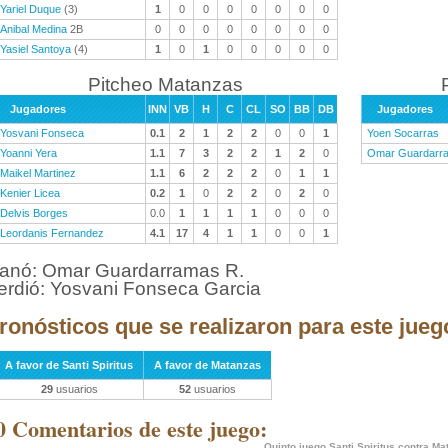
Yariel Duque
(3)
1
0
0
0
0
0
0
0
Anibal Medina
2B
0
0
0
0
0
0
0
0
Yasiel Santoya
(4)
1
0
1
0
0
0
0
0
Pitcheo Matanzas
Jugadores
INN
VB
H
C
CL
SO
BB
DB
Jugadores
Yosvani Fonseca
0.1
2
1
2
2
0
0
1
Yoen Socarras
Yoanni Yera
1.1
7
3
2
2
1
2
0
Omar Guardarr
Maikel Martinez
1.1
6
2
2
2
0
1
1
Kenier Licea
0.2
1
0
2
2
0
2
0
Delvis Borges
0.0
1
1
1
1
0
0
0
Leordanis Fernandez
4.1
17
4
1
1
0
0
1
anó: Omar Guardarramas R.
erdió: Yosvani Fonseca Garcia
ronósticos que se realizaron para este jueg
A favor de Santi Spiritus
A favor de Matanzas
29
usuarios
52
usuarios
0 Comentarios de este juego:
Quinto juego Santi Spiritus contra M