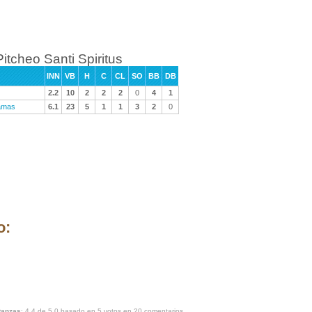
Pitcheo Santi Spiritus
INN
VB
H
C
CL
SO
BB
DB
2.2
10
2
2
2
0
4
1
amas
6.1
23
5
1
1
3
2
0
o:
atanzas
:
4.4
de
5.0
basado en
5
votos en
20
comentarios.