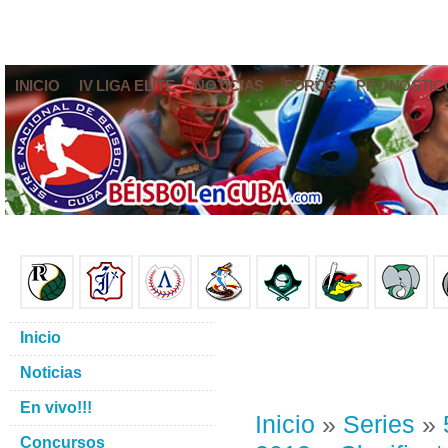
INICIO
IV LIGA ELITE
NOTICIAS
FOROS
PRONÓSTIC
Inicio
Noticias
En vivo!!!
Inicio
»
Series
»
Concursos