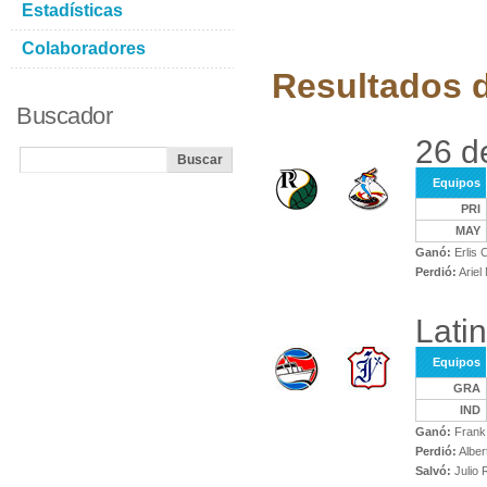
Estadísticas
Colaboradores
Resultados d
Buscador
26 d
Equipos
PRI
MAY
Ganó:
Erlis 
Perdió:
Ariel
Lati
Equipos
GRA
IND
Ganó:
Frank 
Perdió:
Alber
Salvó:
Julio 