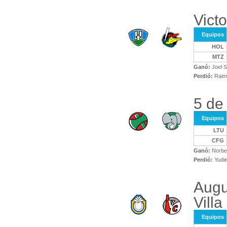
Vict
Equipos
HOL
MTZ
Ganó:
Joel S
Perdió:
Raim
5 de
Equipos
LTU
CFG
Ganó:
Norbe
Perdió:
Yudie
Augu
Villa
Equipos