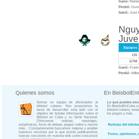
Ganó:
Reinie
Perdió:
Osmel
Salvó:
Jose P
Nguy
Juve
Equipos
IJV
GTM
Ganó:
Frank
Perdió:
Wilbe
Quienes somos
En BeisbolE
Somos un equipo de aficionados al
Lo que puedes enco
béisbol cubano. Nos propusimos la
En BeisbolEnCuba.co
tarea de desarrollar esta web con el
béisbol cubano, estad
objetivo de brindar información sobre el
los juegos y más...
Béisbol en Cuba y su Serie Nacional.
Ofrecemos noticias, reportajes,
estadísticas, foros de debate, juegos online y mucho
Noticias del béisb
más... Constantemente buscamos mejorar y ampliar
nuestros servicios por lo que pronto publicaremos
Foros, opiniones, 
nuevas secciones en nuestra web como concursos