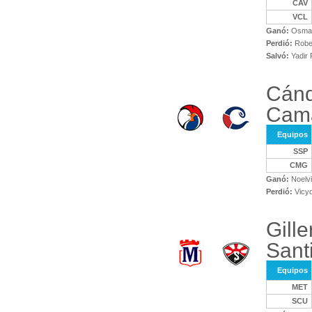
CAV
VCL
Ganó:
Osmar
Perdió:
Robel
Salvó:
Yadir 
Cánd
Cam
Equipos
SSP
CMG
Ganó:
Noelvi
Perdió:
Vicyo
Gill
Sant
Equipos
MET
SCU