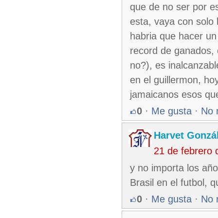
que de no ser por es
esta, vaya con solo 
habria que hacer un 
record de ganados, 
no?), es inalcanzab
en el guillermon, ho
jamaicanos esos que
0
·
Me gusta
·
No 
Harvet Gonzá
21 de febrero
y no importa los añ
Brasil en el futbol
0
·
Me gusta
·
No 