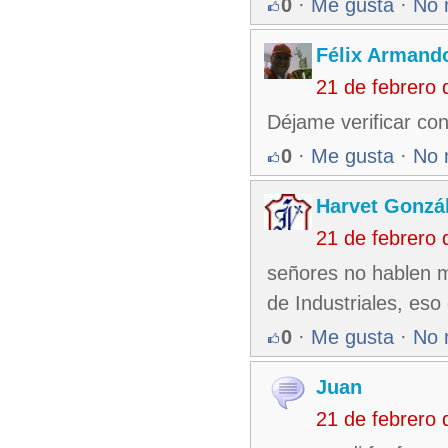
0
·
Me gusta
·
No 
Félix Armando
21 de febrero
Déjame verificar con 
0
·
Me gusta
·
No 
Harvet Gonzá
21 de febrero
señores no hablen m
de Industriales, eso
0
·
Me gusta
·
No 
Juan
21 de febrero