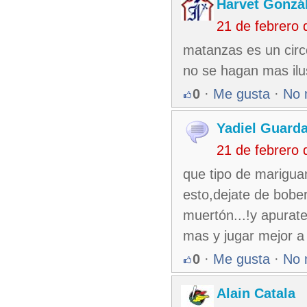
Harvet Gonzá
21 de febrero
matanzas es un circo
no se hagan mas ilu
0
·
Me gusta
·
No 
Yadiel Guard
21 de febrero
que tipo de marigua
esto,dejate de bober
muertón...!y apurate
mas y jugar mejor a l
0
·
Me gusta
·
No 
Alain Catala