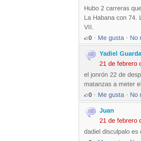
Hubo 2 carreras que 
La Habana con 74. L
VII.
0
·
Me gusta
·
No 
Yadiel Guard
21 de febrero
el jonrón 22 de desp
matanzas a meter el
0
·
Me gusta
·
No 
Juan
21 de febrero
dadiel disculpalo e