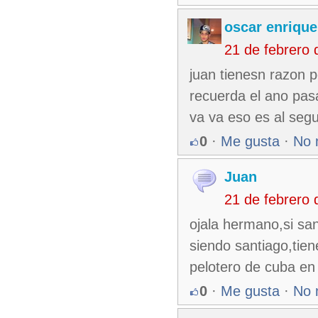
oscar enrique
21 de febrero
juan tienesn razon 
recuerda el ano pa
va va eso es al seg
0
·
Me gusta
·
No 
Juan
21 de febrero
ojala hermano,si sa
siendo santiago,tien
pelotero de cuba e
0
·
Me gusta
·
No 