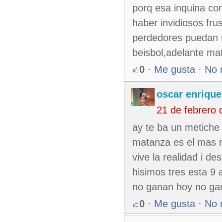
porq esa inquina co
haber invidiosos fru
perdedores puedan 
beisbol,adelante mat
0
·
Me gusta
·
No 
oscar enrique
21 de febrero
ay te ba un metiche 
matanza es el mas m
vive la realidad i de
hisimos tres esta 9 
no ganan hoy no gana
0
·
Me gusta
·
No 