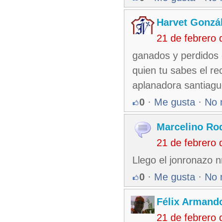
Harvet Gonzá
21 de febrero
ganados y perdidos 
quien tu sabes el r
aplanadora santiagu
0
·
Me gusta
·
No 
Marcelino Ro
21 de febrero
Llego el jonronazo 
0
·
Me gusta
·
No 
Félix Armando
21 de febrero