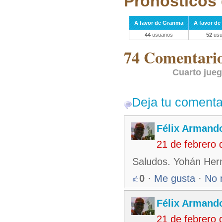
Pronósticos 
A favor de Granma
A favor de
44
usuarios
52
usu
74 Comentarios
Cuarto jue
Deja tu comenta
Félix Armando
21 de febrero
Saludos. Yohán Her
0
·
Me gusta
·
No 
Félix Armando
21 de febrero