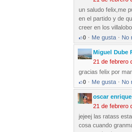
un saludo felix,me p
en el partido y de q
creer en los villalob
0
·
Me gusta
·
No 
Miguel Dube 
21 de febrero
gracias felix por ma
0
·
Me gusta
·
No 
oscar enrique
21 de febrero
jejeej las ratass es
cosa cuando granma