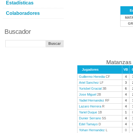
Estadísticas
E
Colaboradores
MAT
GR
Buscador
Matanzas 
Jugadores
VB
Guillermo Heredia
CF
4
Ariel Sanchez
LF
3
Yurisbel Gracial
3B
6
Jose Miguel
2B
4
Yadiel Hernandez
RF
4
Lazaro Herrera
R
4
Yariel Duque
1B
1
Dunier Serrano
SS
4
Edel Tamayo
D
4
Yohan Hernandez
L
0