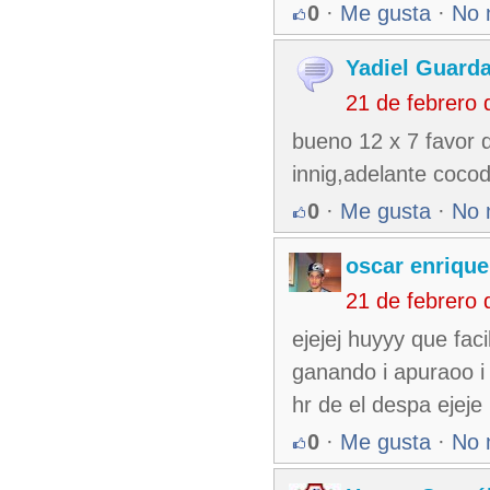
0
·
Me gusta
·
No 
Yadiel Guard
21 de febrero
bueno 12 x 7 favor 
innig,adelante cocodr
0
·
Me gusta
·
No 
oscar enrique
21 de febrero
ejejej huyyy que faci
ganando i apuraoo i
hr de el despa ejeje
0
·
Me gusta
·
No 