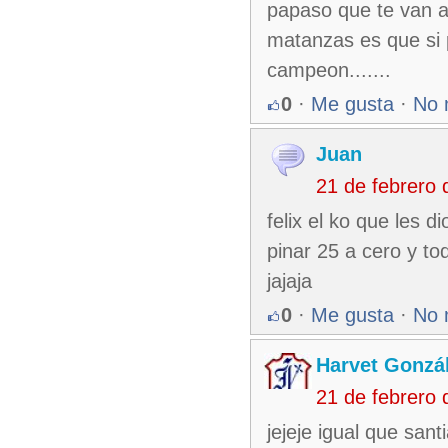
papaso que te van a 
matanzas es que si p
campeon.......
0
·
Me gusta
·
No 
Juan
21 de febrero
felix el ko que les d
pinar 25 a cero y t
jajaja
0
·
Me gusta
·
No 
Harvet Gonzá
21 de febrero
jejeje igual que sant