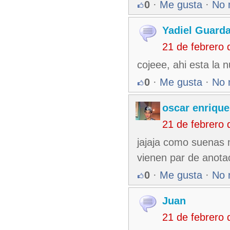
0
·
Me gusta
·
No 
Yadiel Guard
21 de febrero
cojeee, ahi esta la n
0
·
Me gusta
·
No 
oscar enrique
21 de febrero
jajaja como suenas m
vienen par de anota
0
·
Me gusta
·
No 
Juan
21 de febrero