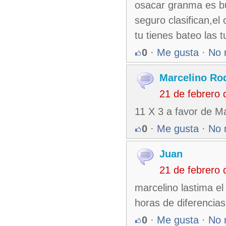
osacar granma es bue
seguro clasifican,el
tu tienes bateo las 
0
·
Me gusta
·
No 
Marcelino Ro
21 de febrero
11 X 3 a favor de Ma
0
·
Me gusta
·
No 
Juan
21 de febrero
marcelino lastima el
horas de diferencias
0
·
Me gusta
·
No 