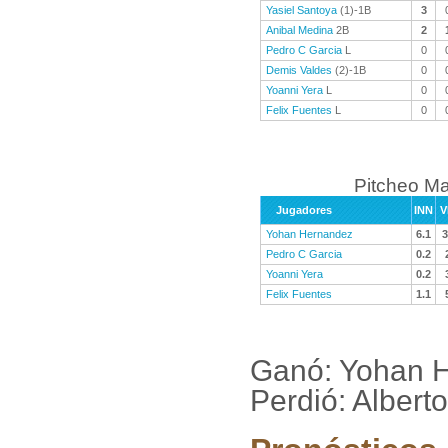
Yasiel Santoya
(1)-1B
3
Anibal Medina
2B
2
Pedro C Garcia
L
0
Demis Valdes
(2)-1B
0
Yoanni Yera
L
0
Felix Fuentes
L
0
Pitcheo M
Jugadores
INN
V
Yohan Hernandez
6.1
3
Pedro C Garcia
0.2
Yoanni Yera
0.2
Felix Fuentes
1.1
Ganó: Yohan H
Perdió: Albert