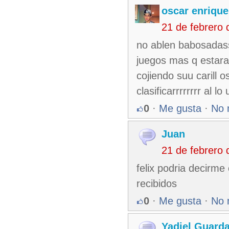
oscar enrique
21 de febrero
no ablen babosadass
juegos mas q estara
cojiendo suu carill
clasificarrrrrrrr al l
0
·
Me gusta
·
No 
Juan
21 de febrero
felix podria decirme
recibidos
0
·
Me gusta
·
No 
Yadiel Guard