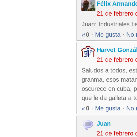
Félix Armando
21 de febrero
Juan: Industriales t
0
·
Me gusta
·
No 
Harvet Gonzá
21 de febrero
Saludos a todos, es
granma, esos matanc
oscurece en cuba, p
que le da galleta a 
0
·
Me gusta
·
No 
Juan
21 de febrero