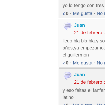
yo lo tengo con tres
0
·
Me gusta
·
No 
Juan
21 de febrero
llego bla bla bla.y 
años,ya empezamos d
el guillermon
0
·
Me gusta
·
No 
Juan
21 de febrero
y eso faltas el fanf
latino