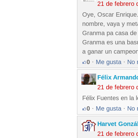
21 de febrero
Oye, Oscar Enrique. 
nombre, vaya y meta
Granma pa casa de l
Granma es una basur
a ganar un campeona
0
·
Me gusta
·
No 
Félix Armando
21 de febrero
Félix Fuentes en la 
0
·
Me gusta
·
No 
Harvet Gonzá
21 de febrero