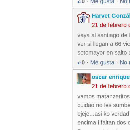
0
·
Me gusta
·
No 
Harvet Gonzá
21 de febrero
vaya al santiago de
ver si llegan a 66 v
sotomayor en salto a
0
·
Me gusta
·
No 
oscar enrique
21 de febrero
vamos matanzeritoss 
cuidao no les sumbe 
ejeje...asi ko verda
encima i faltan do