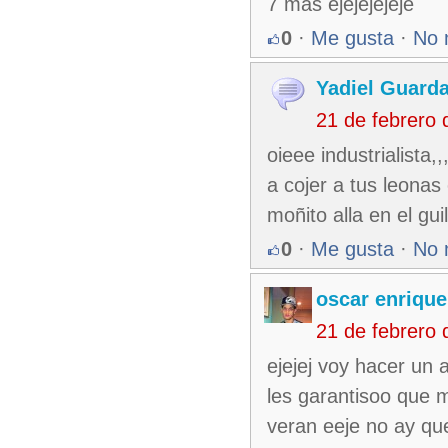
7 mas ejejejejeje
0
·
Me gusta
·
No 
Yadiel Guard
21 de febrero
oieee industrialista
a cojer a tus leonas
moñito alla en el gui
0
·
Me gusta
·
No 
oscar enrique
21 de febrero
ejejej voy hacer un
les garantisoo que 
veran eeje no ay qu