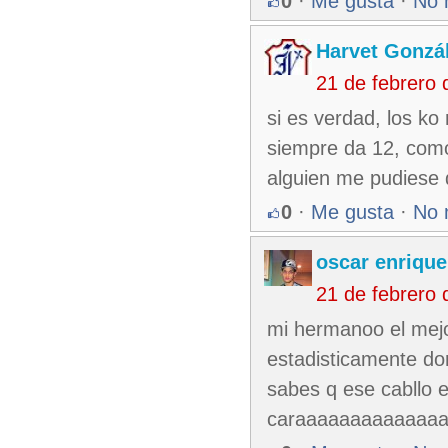
0
·
Me gusta
·
No 
Harvet Gonzá
21 de febrero
si es verdad, los ko
siempre da 12, como
alguien me pudiese d
0
·
Me gusta
·
No 
oscar enrique
21 de febrero
mi hermanoo el mejo
estadisticamente d
sabes q ese cabllo 
caraaaaaaaaaaaaa