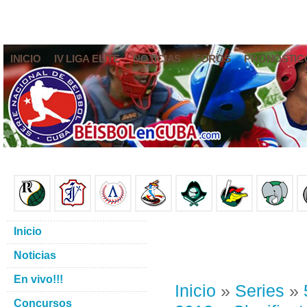
INICIO
IV LIGA ELITE
NOTICIAS
FOROS
PRONÓSTIC
Inicio
Noticias
En vivo!!!
Inicio
»
Series
»
Concursos