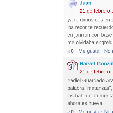
Juan
21 de febrero
ya te dimos dos en 
los recor te recuerd
en jonrron con base
me olvidaba.engreid
0
·
Me gusta
·
No 
Harvet Gonzá
21 de febrero
Yadiel Guardado Ara
palabra "matanzas",
los habia oido ment
ahora es nueva
0
·
Me gusta
·
No 