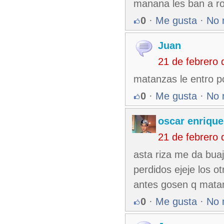
manana les ban a ro
0
·
Me gusta
·
No 
Juan
21 de febrero
matanzas le entro po
0
·
Me gusta
·
No 
oscar enrique
21 de febrero
asta riza me da buaj
perdidos ejeje los 
antes gosen q matan
0
·
Me gusta
·
No 