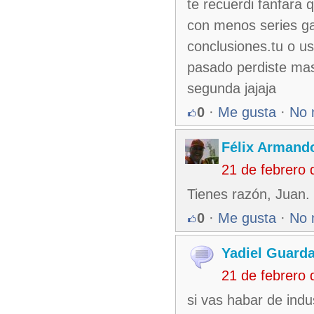
te recuerdi fanfara
con menos series ga
conclusiones.tu o us
pasado perdiste ma
segunda jajaja
0
·
Me gusta
·
No 
Félix Armando
21 de febrero
Tienes razón, Juan. 
0
·
Me gusta
·
No 
Yadiel Guard
21 de febrero
si vas habar de indu