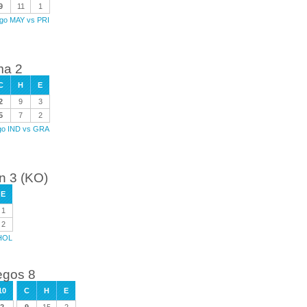
9
11
1
ego MAY vs PRI
ma 2
C
H
E
2
9
3
5
7
2
ego IND vs GRA
in 3 (KO)
E
1
2
 HOL
egos 8
10
C
H
E