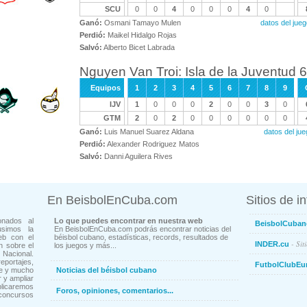
SCU
0
0
4
0
0
0
4
0
Ganó:
Osmani Tamayo Mulen
datos del ju
Perdió:
Maikel Hidalgo Rojas
Salvó:
Alberto Bicet Labrada
Nguyen Van Troi: Isla de la Juventud
Equipos
1
2
3
4
5
6
7
8
9
IJV
1
0
0
0
2
0
0
3
0
GTM
2
0
2
0
0
0
0
0
0
Ganó:
Luis Manuel Suarez Aldana
datos del ju
Perdió:
Alexander Rodriguez Matos
Salvó:
Danni Aguilera Rives
En BeisbolEnCuba.com
Sitios de i
onados al
Lo que puedes encontrar en nuestra web
BeisbolCuban
usimos la
En BeisbolEnCuba.com podrás encontrar noticias del
eb con el
béisbol cubano, estadísticas, records, resultados de
- Sit
INDER.cu
n sobre el
los juegos y más...
Nacional.
ortajes,
FutbolClubEu
ne y mucho
Noticias del béisbol cubano
 y ampliar
blicaremos
Foros, opiniones, comentarios...
concursos