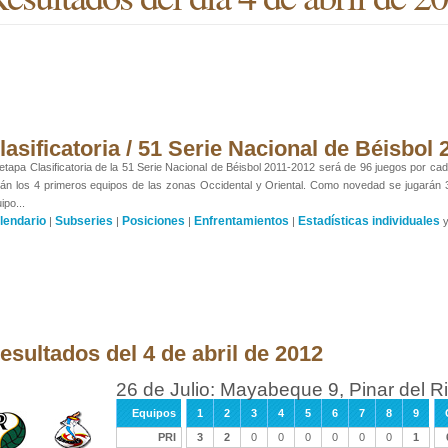
lasificatoria / 51 Serie Nacional de Béisbol
etapa Clasificatoria de la 51 Serie Nacional de Béisbol 2011-2012 será de 96 juegos por cada
án los 4 primeros equipos de las zonas Occidental y Oriental. Como novedad se jugarán
ipo...
lendario
Subseries
Posiciones
Enfrentamientos
Estadísticas individuales
|
|
|
|
esultados del 4 de abril de 2012
26 de Julio: Mayabeque 9, Pinar del R
Equipos
1
2
3
4
5
6
7
8
9
PRI
3
2
0
0
0
0
0
0
1