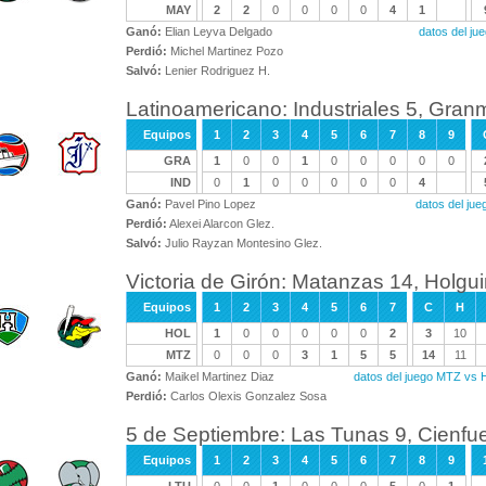
MAY
2
2
0
0
0
0
4
1
Ganó:
Elian Leyva Delgado
datos del ju
Perdió:
Michel Martinez Pozo
Salvó:
Lenier Rodriguez H.
Latinoamericano: Industriales 5, Gran
Equipos
1
2
3
4
5
6
7
8
9
GRA
1
0
0
1
0
0
0
0
0
IND
0
1
0
0
0
0
0
4
Ganó:
Pavel Pino Lopez
datos del ju
Perdió:
Alexei Alarcon Glez.
Salvó:
Julio Rayzan Montesino Glez.
Victoria de Girón: Matanzas 14, Holgu
Equipos
1
2
3
4
5
6
7
C
H
HOL
1
0
0
0
0
0
2
3
10
MTZ
0
0
0
3
1
5
5
14
11
Ganó:
Maikel Martinez Diaz
datos del juego MTZ vs
Perdió:
Carlos Olexis Gonzalez Sosa
5 de Septiembre: Las Tunas 9, Cienfu
Equipos
1
2
3
4
5
6
7
8
9