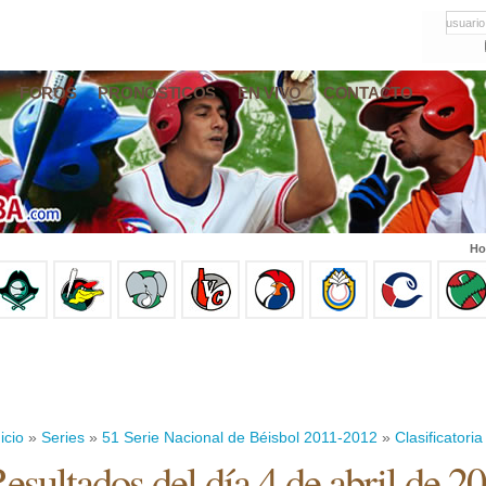
usuario
FOROS
PRONÓSTICOS
EN VIVO
CONTACTO
Ho
icio
»
Series
»
51 Serie Nacional de Béisbol 2011-2012
»
Clasificatoria
esultados del día 4 de abril de 2