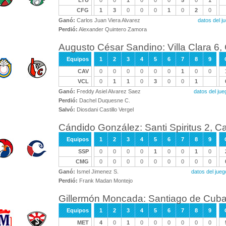
LTU
0
0
1
0
0
0
5
0
1
CFG
1
3
0
0
0
1
0
2
0
Ganó:
Carlos Juan Viera Alvarez
datos del 
Perdió:
Alexander Quintero Zamora
Augusto César Sandino: Villa Clara 6, 
Equipos
1
2
3
4
5
6
7
8
9
CAV
0
0
0
0
0
0
1
0
0
VCL
0
1
1
0
3
0
0
1
Ganó:
Freddy Asiel Alvarez Saez
datos del ju
Perdió:
Dachel Duquesne C.
Salvó:
Diosdani Castillo Vergel
Cándido González: Santi Spiritus 2, 
Equipos
1
2
3
4
5
6
7
8
9
SSP
0
0
0
0
1
0
0
1
0
CMG
0
0
0
0
0
0
0
0
0
Ganó:
Ismel Jimenez S.
datos del ju
Perdió:
Frank Madan Montejo
Gillermón Moncada: Santiago de Cuba 
Equipos
1
2
3
4
5
6
7
8
9
MET
4
0
1
0
0
0
0
0
0