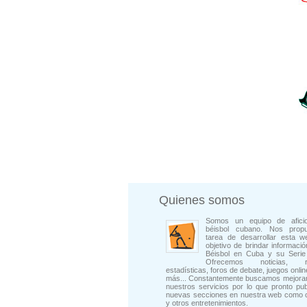
Quienes somos
Somos un equipo de afici
béisbol cubano. Nos prop
tarea de desarrollar esta w
objetivo de brindar informació
Béisbol en Cuba y su Serie 
Ofrecemos noticias, rep
estadísticas, foros de debate, juegos onli
más... Constantemente buscamos mejorar
nuestros servicios por lo que pronto pu
nuevas secciones en nuestra web como 
y otros entretenimientos.