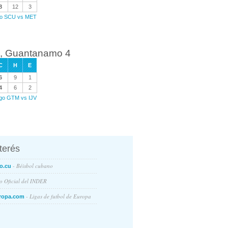
8
12
3
ego SCU vs MET
 6, Guantanamo 4
C
H
E
6
9
1
4
6
2
ego GTM vs IJV
nterés
- Béisbol cubano
o.cu
io Oficial del INDER
- Ligas de futbol de Europa
ropa.com