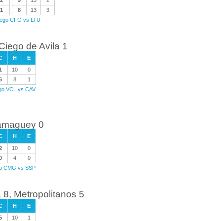
2
9
15
2
1
8
13
3
juego CFG vs LTU
Ciego de Avila 1
C
H
E
1
10
0
6
8
1
ego VCL vs CAV
Camaguey 0
C
H
E
2
10
0
0
4
0
ego CMG vs SSP
8, Metropolitanos 5
C
H
E
5
10
1