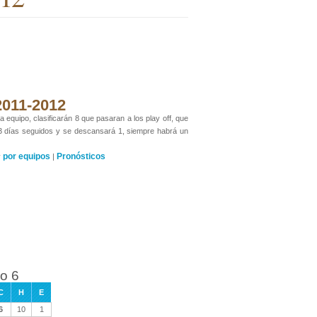
 2011-2012
 equipo, clasificarán 8 que pasaran a los play off, que
 3 días seguidos y se descansará 1, siempre habrá un
por equipos
Pronósticos
y
|
io 6
C
H
E
6
10
1