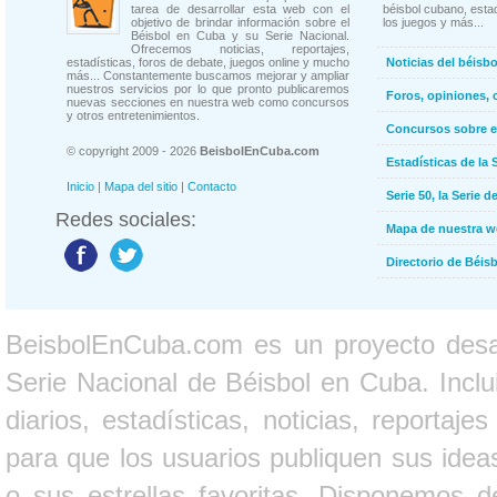
tarea de desarrollar esta web con el
béisbol cubano, estad
objetivo de brindar información sobre el
los juegos y más...
Béisbol en Cuba y su Serie Nacional.
Ofrecemos noticias, reportajes,
estadísticas, foros de debate, juegos online y mucho
Noticias del béisb
más... Constantemente buscamos mejorar y ampliar
nuestros servicios por lo que pronto publicaremos
Foros, opiniones, 
nuevas secciones en nuestra web como concursos
y otros entretenimientos.
Concursos sobre e
© copyright 2009 - 2026
BeisbolEnCuba.com
Estadísticas de la 
Inicio
|
Mapa del sitio
|
Contacto
Serie 50, la Serie d
Redes sociales:
Mapa de nuestra 
Directorio de Béi
BeisbolEnCuba.com es un proyecto desarr
Serie Nacional de Béisbol en Cuba. Inclui
diarios, estadísticas, noticias, report
para que los usuarios publiquen sus ideas
o sus estrellas favoritas. Disponemos d