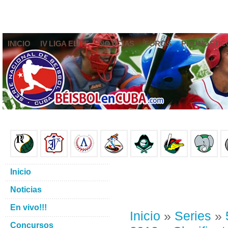
INICIO
IV LIGA ELITE
NOTICIAS
FOROS
PRONÓSTIC
Inicio
Noticias
En vivo!!!
Inicio
»
Series
»
Concursos