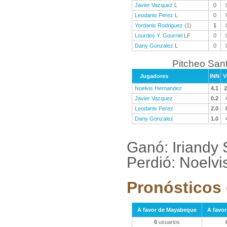
Javier Vazquez
L
0
Leodanis Perez
L
0
Yordanis Rodriguez
(1)
1
Lourdes Y. Gourriel
LF
0
Dany Gonzalez
L
0
Pitcheo Sant
Jugadores
INN
V
Noelvis Hernandez
4.1
2
Javier Vazquez
0.2
Leodanis Perez
2.0
Dany Gonzalez
1.0
Ganó: Iriandy 
Perdió: Noelvi
Pronósticos 
A favor de Mayabeque
A favor
6
usuarios