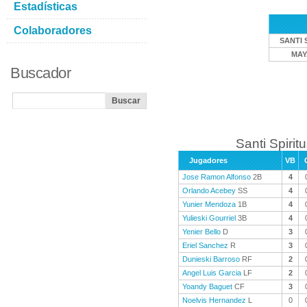
Estadísticas
Colaboradores
SANTI 
MAY
Buscador
Santi Spiritu
Jugadores
VB
Jose Ramon Alfonso
2B
4
Orlando Acebey
SS
4
Yunier Mendoza
1B
4
Yulieski Gourriel
3B
4
Yenier Bello
D
3
Eriel Sanchez
R
3
Dunieski Barroso
RF
2
Angel Luis Garcia
LF
2
Yoandy Baguet
CF
3
Noelvis Hernandez
L
0