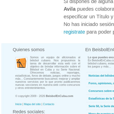
Si dispones de algun
Avila
puedes colaborar
especificar un Título 
No has iniciado sesió
registrate
para poder 
Quienes somos
En BeisbolE
Somos un equipo de aficionados al
Lo que puedes enco
béisbol cubano. Nos propusimos la
En BeisbolEnCuba.co
tarea de desarrollar esta web con el
béisbol cubano, estad
objetivo de brindar información sobre el
los juegos y más...
Béisbol en Cuba y su Serie Nacional.
Ofrecemos noticias, reportajes,
estadísticas, foros de debate, juegos online y mucho
Noticias del béisb
más... Constantemente buscamos mejorar y ampliar
nuestros servicios por lo que pronto publicaremos
Foros, opiniones, 
nuevas secciones en nuestra web como concursos
y otros entretenimientos.
Concursos sobre e
© copyright 2009 - 2026
BeisbolEnCuba.com
Estadísticas de la 
Inicio
|
Mapa del sitio
|
Contacto
Serie 50, la Serie d
Redes sociales:
Mapa de nuestra 