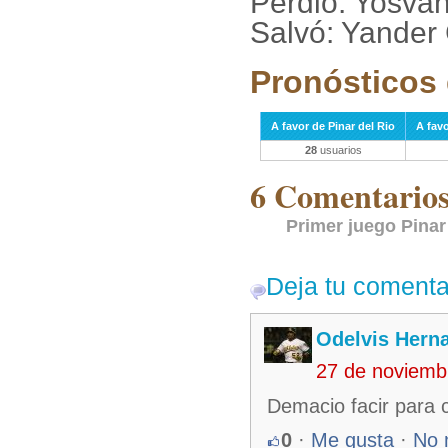
Perdió: Yosva
Salvó: Yander
Pronósticos 
A favor de Pinar del Rio
A favo
28
usuarios
6 Comentarios 
Primer juego Pinar
Deja tu comenta
Odelvis Hern
27 de noviemb
Demacio facir para c
0
·
Me gusta
·
No 