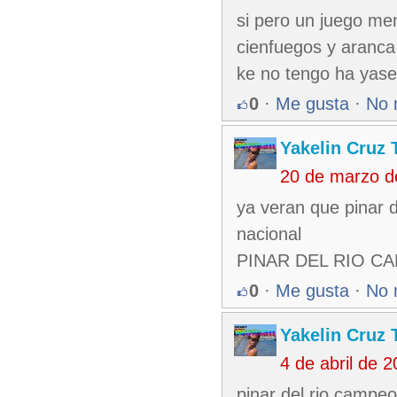
si pero un juego me
cienfuegos y aranca
ke no tengo ha yase
0
·
Me gusta
·
No 
Yakelin Cruz 
20 de marzo d
ya veran que pinar d
nacional
PINAR DEL RIO C
0
·
Me gusta
·
No 
Yakelin Cruz 
4 de abril de 
pinar del rio campeon