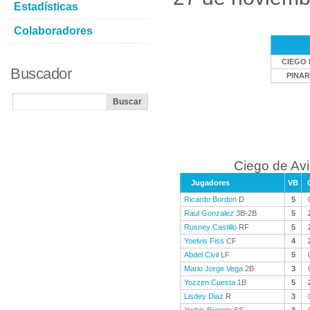
Estadísticas
Colaboradores
CIEGO 
Buscador
PINAR
Ciego de Avi
Jugadores
VB
Ricardo Bordon
D
5
Raul Gonzalez
3B-2B
5
Rusney Castillo
RF
5
Yoelvis Fiss
CF
4
Abdel Civil
LF
5
Mario Jorge Vega
2B
3
Yozzen Cuesta
1B
5
Lisdey Diaz
R
3