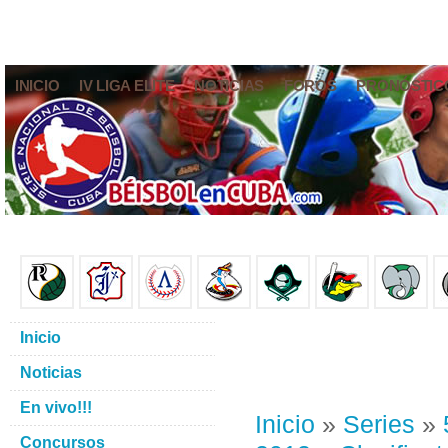
INICIO
IV LIGA ELITE
NOTICIAS
FOROS
PRONÓSTIC
Inicio
Noticias
En vivo!!!
Inicio
»
Series
»
Concursos