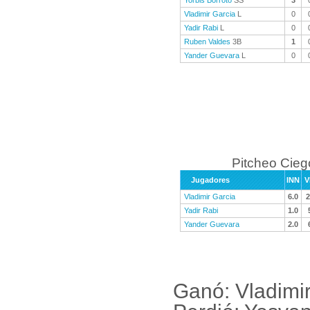
Yorbis Borroto
SS
3
Vladimir Garcia
L
0
Yadir Rabi
L
0
Ruben Valdes
3B
1
Yander Guevara
L
0
Pitcheo Cieg
Jugadores
INN
V
Vladimir Garcia
6.0
2
Yadir Rabi
1.0
Yander Guevara
2.0
Ganó: Vladimir