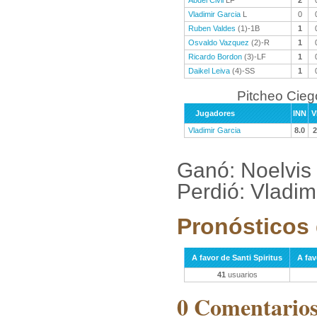
Abdel Civil
LF
2
Vladimir Garcia
L
0
Ruben Valdes
(1)-1B
1
Osvaldo Vazquez
(2)-R
1
Ricardo Bordon
(3)-LF
1
Daikel Leiva
(4)-SS
1
Pitcheo Cieg
Jugadores
INN
V
Vladimir Garcia
8.0
2
Ganó: Noelvis
Perdió: Vladim
Pronósticos 
A favor de Santi Spiritus
A fav
41
usuarios
0 Comentarios 