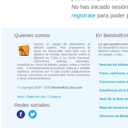
No has iniciado sesió
registrate
para poder 
Quienes somos
En BeisbolE
Somos un equipo de aficionados al
Lo que puedes enco
béisbol cubano. Nos propusimos la
En BeisbolEnCuba.co
tarea de desarrollar esta web con el
béisbol cubano, estad
objetivo de brindar información sobre el
los juegos y más...
Béisbol en Cuba y su Serie Nacional.
Ofrecemos noticias, reportajes,
estadísticas, foros de debate, juegos online y mucho
Noticias del béisb
más... Constantemente buscamos mejorar y ampliar
nuestros servicios por lo que pronto publicaremos
Foros, opiniones, 
nuevas secciones en nuestra web como concursos
y otros entretenimientos.
Concursos sobre e
© copyright 2009 - 2026
BeisbolEnCuba.com
Estadísticas de la 
Inicio
|
Mapa del sitio
|
Contacto
Serie 50, la Serie d
Redes sociales:
Mapa de nuestra 
Directorio de Béi