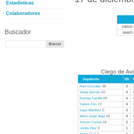
Estadísticas
Colaboradores
CIEGO 
Buscador
SANTI 
Ciego de Avi
Jugadores
VB
Raul Gonzalez
3B
3
Yorbis Borroto
SS
3
Rusney Castillo
RF
4
Yoelvis Fiss
CF
4
Isaac Martinez
D
3
Mario Jorge Vega
2B
4
Yozzen Cuesta
1B
2
Lisdey Diaz
R
1