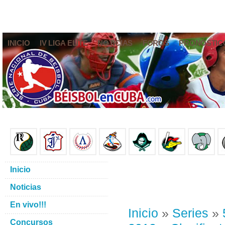
INICIO
IV LIGA ELITE
NOTICIAS
FOROS
PRONÓSTIC
Inicio
Noticias
En vivo!!!
Inicio
»
Series
»
Concursos