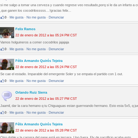
si me salgo a tomar una cerveza y cuando regrese veo resultado,porq si le da un infarto a cu
,que ganen los cocodrilosssss....!gracias felix...
0
·
Me gusta
·
No me gusta
·
Denunciar
Felix Ramos
22 de enero de 2012 a las 05:24 PM CST
Vamos holguineros a comer cocodrilos jajajaja
0
·
Me gusta
·
No me gusta
·
Denunciar
Félix Armando Quirós Tejeira
22 de enero de 2012 a las 05:24 PM CST
Se cae el estadio. Imparable del emergente Soler y se empata el partido con 1 out.
0
·
Me gusta
·
No me gusta
·
Denunciar
Orlando Ruiz Sierra
22 de enero de 2012 a las 05:27 PM CST
Jaamil, dar la cara hemano q tu Chiguaguas estan guerreando hermano. Esto esta 5x5, q jue
0
·
Me gusta
·
No me gusta
·
Denunciar
Félix Armando Quirós Tejeira
22 de enero de 2012 a las 05:28 PM CST
Otro doble y la carrera del gane está en tercera. Uno fuera. Fly de sacrificio acaba esto.