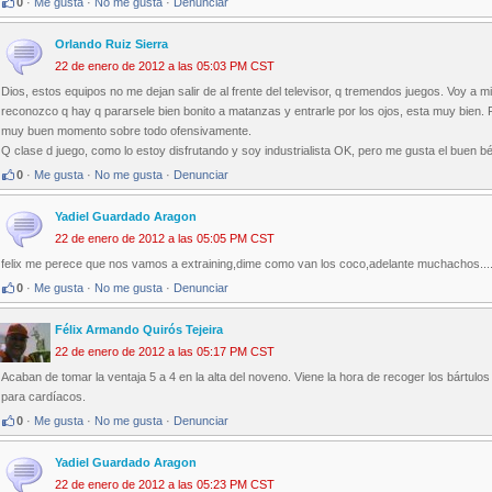
0
·
Me gusta
·
No me gusta
·
Denunciar
Orlando Ruiz Sierra
22 de enero de 2012 a las 05:03 PM CST
Dios, estos equipos no me dejan salir de al frente del televisor, q tremendos juegos. Voy a m
reconozco q hay q pararsele bien bonito a matanzas y entrarle por los ojos, esta muy bien.
muy buen momento sobre todo ofensivamente.
Q clase d juego, como lo estoy disfrutando y soy industrialista OK, pero me gusta el buen bé
0
·
Me gusta
·
No me gusta
·
Denunciar
Yadiel Guardado Aragon
22 de enero de 2012 a las 05:05 PM CST
felix me perece que nos vamos a extraining,dime como van los coco,adelante muchachos...
0
·
Me gusta
·
No me gusta
·
Denunciar
Félix Armando Quirós Tejeira
22 de enero de 2012 a las 05:17 PM CST
Acaban de tomar la ventaja 5 a 4 en la alta del noveno. Viene la hora de recoger los bártulo
para cardíacos.
0
·
Me gusta
·
No me gusta
·
Denunciar
Yadiel Guardado Aragon
22 de enero de 2012 a las 05:23 PM CST