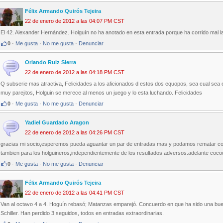
Félix Armando Quirós Tejeira
22 de enero de 2012 a las 04:07 PM CST
El 42. Alexander Hernández. Holguín no ha anotado en esta entrada porque ha corrido mal l
0
·
Me gusta
·
No me gusta
·
Denunciar
Orlando Ruiz Sierra
22 de enero de 2012 a las 04:18 PM CST
Q subserie mas atractiva, Felicidades a los aficionados d estos dos equopos, sea cual sea e
muy parejitos, Holguin se merece al menos un juego y lo esta luchando. Felicidades
0
·
Me gusta
·
No me gusta
·
Denunciar
Yadiel Guardado Aragon
22 de enero de 2012 a las 04:26 PM CST
gracias mi socio,esperemos pueda aguantar un par de entradas mas y podamos rematar con 
tambien para los holguineros,independientemente de los resultados adversos.adelante cocodr
0
·
Me gusta
·
No me gusta
·
Denunciar
Félix Armando Quirós Tejeira
22 de enero de 2012 a las 04:41 PM CST
Van al octavo 4 a 4. Hoguín rebasó; Matanzas emparejó. Concuerdo en que ha sido una buena
Schiller. Han perdido 3 seguidos, todos en entradas extraordinarias.