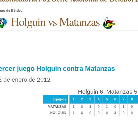
ego de Béisbol
:
Holguin vs Matanzas
ercer juego Holguin contra Matanzas
2 de enero de 2012
Holguin 6, Matanzas 5
Equipos
1
2
3
4
5
6
7
8
MATANZAS
1
0
1
0
1
0
1
0
HOLGUIN
1
0
0
0
0
3
0
0