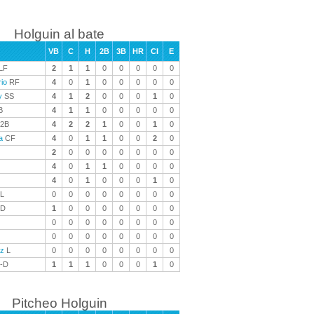
Holguin al bate
VB
C
H
2B
3B
HR
CI
E
LF
2
1
1
0
0
0
0
0
io
RF
4
0
1
0
0
0
0
0
y
SS
4
1
2
0
0
0
1
0
B
4
1
1
0
0
0
0
0
2B
4
2
2
1
0
0
1
0
a
CF
4
0
1
1
0
0
2
0
2
0
0
0
0
0
0
0
4
0
1
1
0
0
0
0
4
0
1
0
0
0
1
0
L
0
0
0
0
0
0
0
0
-D
1
0
0
0
0
0
0
0
0
0
0
0
0
0
0
0
0
0
0
0
0
0
0
0
uz
L
0
0
0
0
0
0
0
0
-D
1
1
1
0
0
0
1
0
Pitcheo Holguin