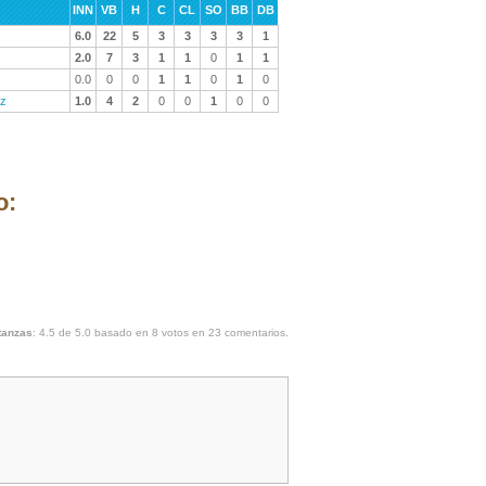
INN
VB
H
C
CL
SO
BB
DB
6.0
22
5
3
3
3
3
1
2.0
7
3
1
1
0
1
1
0.0
0
0
1
1
0
1
0
uz
1.0
4
2
0
0
1
0
0
o:
tanzas
:
4.5
de
5.0
basado en
8
votos en
23
comentarios.