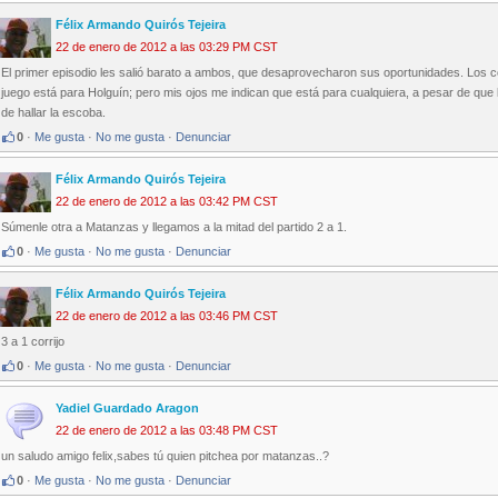
Félix Armando Quirós Tejeira
22 de enero de 2012 a las 03:29 PM CST
El primer episodio les salió barato a ambos, que desaprovecharon sus oportunidades. Los c
juego está para Holguín; pero mis ojos me indican que está para cualquiera, a pesar de que 
de hallar la escoba.
0
·
Me gusta
·
No me gusta
·
Denunciar
Félix Armando Quirós Tejeira
22 de enero de 2012 a las 03:42 PM CST
Súmenle otra a Matanzas y llegamos a la mitad del partido 2 a 1.
0
·
Me gusta
·
No me gusta
·
Denunciar
Félix Armando Quirós Tejeira
22 de enero de 2012 a las 03:46 PM CST
3 a 1 corrijo
0
·
Me gusta
·
No me gusta
·
Denunciar
Yadiel Guardado Aragon
22 de enero de 2012 a las 03:48 PM CST
un saludo amigo felix,sabes tú quien pitchea por matanzas..?
0
·
Me gusta
·
No me gusta
·
Denunciar