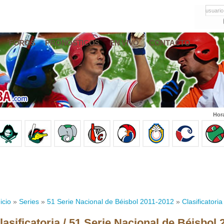
usuario
FOROS
PRONÓSTICOS
EN VIVO
CONTACTO
Hor
icio
»
Series
»
51 Serie Nacional de Béisbol 2011-2012
»
Clasificatoria
lasificatoria / 51 Serie Nacional de Béisbol