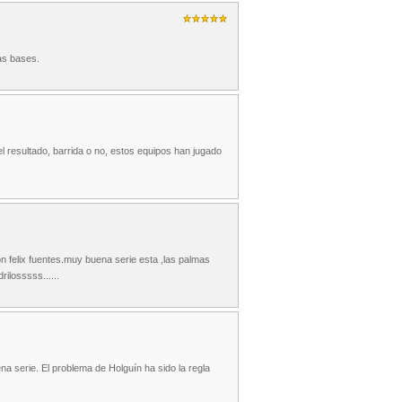
as bases.
l resultado, barrida o no, estos equipos han jugado
felix fuentes.muy buena serie esta ,las palmas
ilosssss......
 serie. El problema de Holguín ha sido la regla