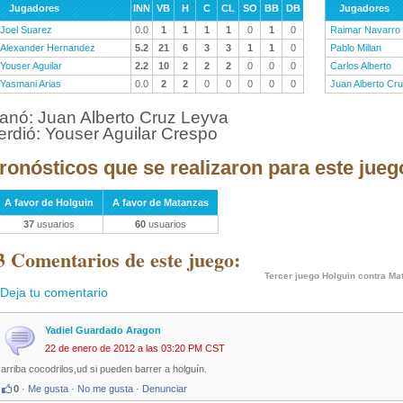
Jugadores
INN
VB
H
C
CL
SO
BB
DB
Jugadores
Joel Suarez
0.0
1
1
1
1
0
1
0
Raimar Navarro
Alexander Hernandez
5.2
21
6
3
3
1
1
0
Pablo Millan
Youser Aguilar
2.2
10
2
2
2
0
0
0
Carlos Alberto
Yasmani Arias
0.0
2
2
0
0
0
0
0
Juan Alberto Cr
anó: Juan Alberto Cruz Leyva
erdió: Youser Aguilar Crespo
ronósticos que se realizaron para este jueg
A favor de Holguin
A favor de Matanzas
37
usuarios
60
usuarios
3 Comentarios de este juego:
Tercer juego Holguin contra Ma
Deja tu comentario
Yadiel Guardado Aragon
22 de enero de 2012 a las 03:20 PM CST
arriba cocodrilos,ud si pueden barrer a holguín.
0
·
Me gusta
·
No me gusta
·
Denunciar