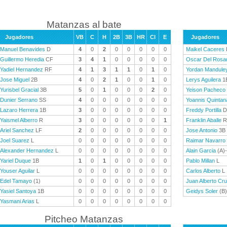
Matanzas al bate
Jugadores
VB
C
H
2B
3B
HR
CI
E
Jugadores
Manuel Benavides
D
4
0
2
0
0
0
0
0
Maikel Caceres
Guillermo Heredia
CF
3
4
1
0
0
0
0
0
Oscar Del Rosar
Yadiel Hernandez
RF
4
1
3
1
1
0
1
0
Yordan Mandule
Jose Miguel
2B
4
0
2
1
0
0
1
0
Lerys Aguilera
1
Yurisbel Gracial
3B
5
0
1
0
0
0
2
0
Yeison Pacheco
Dunier Serrano
SS
4
0
0
0
0
0
0
0
Yoannis Quintan
Lazaro Herrera
1B
3
0
0
0
0
0
0
0
Freddy Portilla
D
Yaismel Alberro
R
3
0
0
0
0
0
0
1
Franklin Aballe
R
Ariel Sanchez
LF
2
0
0
0
0
0
0
0
Jose Antonio
3B
Joel Suarez
L
0
0
0
0
0
0
0
0
Raimar Navarro
Alexander Hernandez
L
0
0
0
0
0
0
0
0
Alain Garcia
(A)
Yariel Duque
1B
1
0
1
0
0
0
0
0
Pablo Millan
L
Youser Aguilar
L
0
0
0
0
0
0
0
0
Carlos Alberto
L
Edel Tamayo
(1)
0
0
0
0
0
0
0
0
Juan Alberto Cr
Yasiel Santoya
1B
0
0
0
0
0
0
0
0
Geidys Soler
(B)
Yasmani Arias
L
0
0
0
0
0
0
0
0
Pitcheo Matanzas