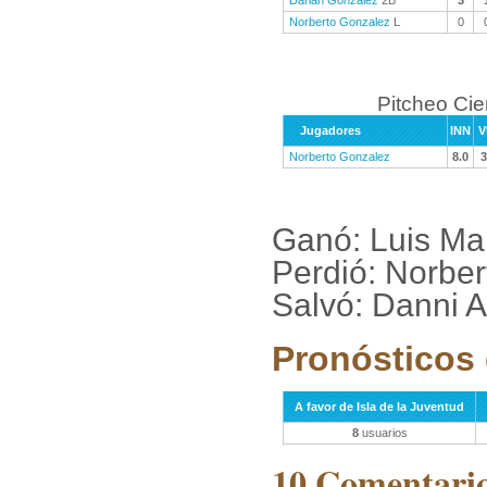
Darian Gonzalez
2B
3
Norberto Gonzalez
L
0
Pitcheo Ci
Jugadores
INN
V
Norberto Gonzalez
8.0
3
Ganó: Luis Ma
Perdió: Norbe
Salvó: Danni A
Pronósticos 
A favor de Isla de la Juventud
8
usuarios
10 Comentarios