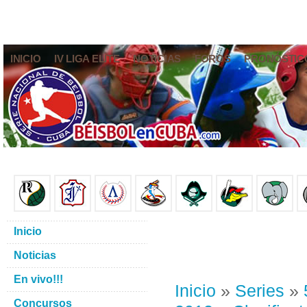
INICIO
IV LIGA ELITE
NOTICIAS
FOROS
PRONÓSTIC
Inicio
Noticias
En vivo!!!
Inicio
»
Series
»
Concursos